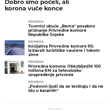
Dobro smo počeli, ali
korona vuče konce
PRIVREDA
Tvornici obuće „Bema“ posebno
priznanje Privredne komore
Republike Srpske
PRIVREDA
Inicijativa Privredne komore RS:
Izdavati turističke vaučere i tokom
zime
PRIVREDA
Privredna komora: Obezbijediti 100
miliona KM za tehnološko
unapređenje privrede
PRIVREDA
„Poslovni ljudi da se testiraju i da ne
idu u karantin“
REKLAMA