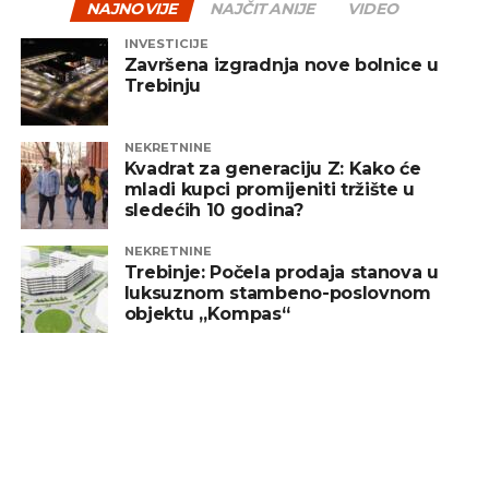
NAJNOVIJE
NAJČITANIJE
VIDEO
INVESTICIJE
Završena izgradnja nove bolnice u
Trebinju
NEKRETNINE
Kvadrat za generaciju Z: Kako će
mladi kupci promijeniti tržište u
sledećih 10 godina?
NEKRETNINE
Trebinje: Počela prodaja stanova u
luksuznom stambeno-poslovnom
objektu „Kompas“