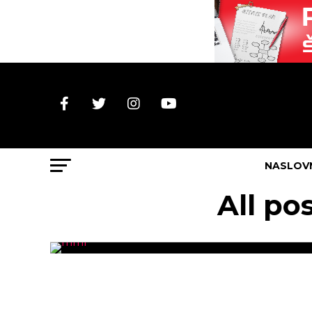
NASLOV
All p