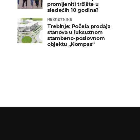
promijeniti tržište u
sledećih 10 godina?
NEKRETNINE
Trebinje: Počela prodaja
stanova u luksuznom
stambeno-poslovnom
objektu „Kompas“