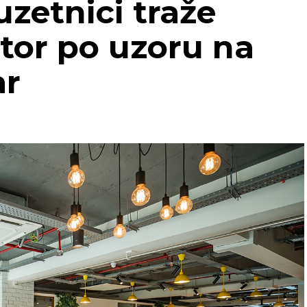
uzetnici traže
tor po uzoru na
ar