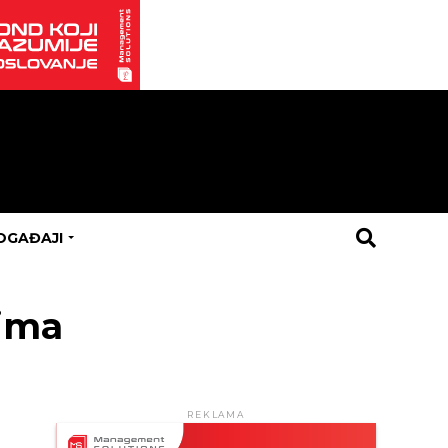
OGAĐAJI
nima
REKLAMA