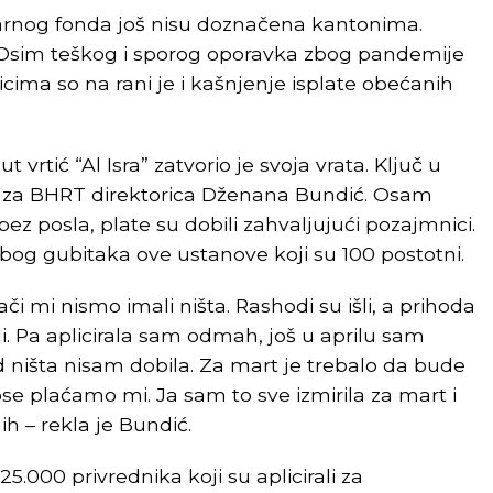
nog fonda još nisu doznačena kantonima.
. Osim teškog i sporog oporavka zbog pandemije
cima so na rani je i kašnjenje isplate obećanih
vrtić “Al Isra” zatvorio je svoja vrata. Ključ u
že za BHRT direktorica Dženana Bundić. Osam
ez posla, plate su dobili zahvaljujući pozajmnici.
zbog gubitaka ove ustanove koji su 100 postotni.
i mi nismo imali ništa. Rashodi su išli, a prihoda
li. Pa aplicirala sam odmah, još u aprilu sam
d ništa nisam dobila. Za mart je trebalo da bude
se plaćamo mi. Ja sam to sve izmirila za mart i
ih – rekla je Bundić.
.000 privrednika koji su aplicirali za