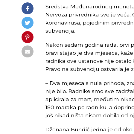
Sredstva Međunarodnog monetar
Nervoza privrednika sve je veća
koronavirusa, pojedinim privredni
subvencija.
Nakon sedam godina rada, prvi put 
bravi stajao je dva mjeseca, ka
radnika ove ustanove nije ostalo b
Pravo na subvenciju ostvarila je 
– Dva mjeseca s nula prihoda, znač
nije bilo. Radnike smo sve zadrža
aplicirala za mart, međutim nika
180 maraka po radniku, a doprino
još nikad ništa nisam dobila od nj
Dženana Bundić jedna je od oko 25