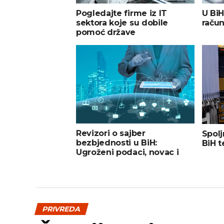
Pogledajte firme iz IT
U BiH
sektora koje su dobile
račun
pomoć države
Revizori o sajber
Spolj
bezbjednosti u BiH:
BiH t
Ugroženi podaci, novac i
javna uprava
PRIVREDA