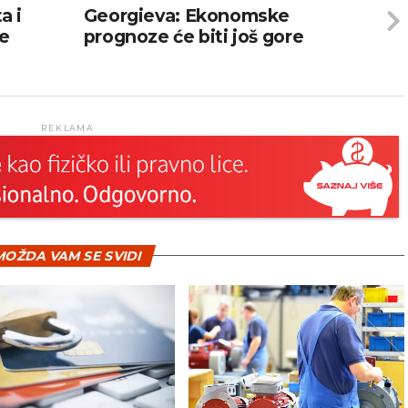
a i
Georgieva: Ekonomske
že
prognoze će biti još gore
REKLAMA
OŽDA VAM SE SVIDI