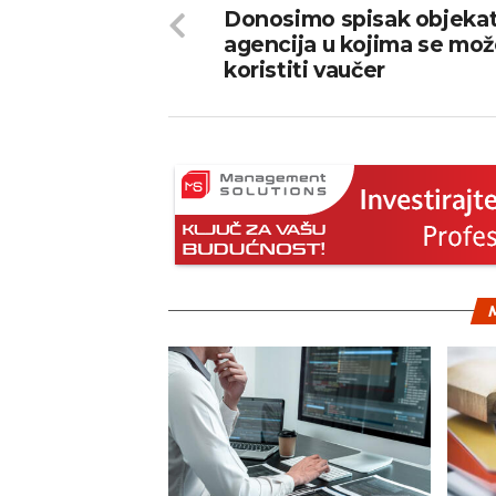
Donosimo spisak objekat
agencija u kojima se mo
koristiti vaučer
M