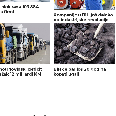
 blokirana 103.884
a firmi
Kompanije u BiH još daleko
od industrijske revolucije
BiH će bar još 20 godina
notrgovinski deficit
kopati ugalj
ežak 12 milijardi KM