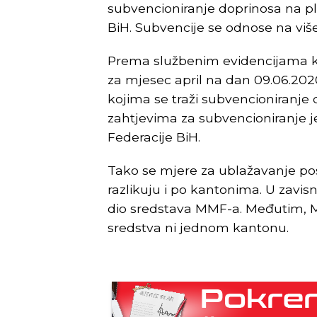
subvencioniranje doprinosa na p
BiH. Subvencije se odnose na viš
Prema službenim evidencijama ka
za mjesec april na dan 09.06.202
kojima se traži subvencioniranje 
zahtjevima za subvencioniranje j
Federacije BiH.
Tako se mjere za ublažavanje pos
razlikuju i po kantonima. U zavis
dio sredstava MMF-a. Međutim, Min
sredstva ni jednom kantonu.