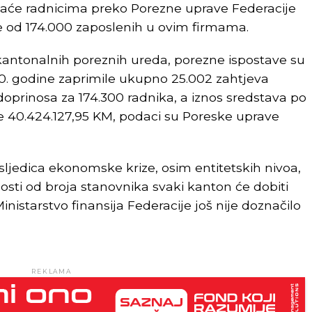
laće radnicima preko Porezne uprave Federacije
e od 174.000 zaposlenih u ovim firmama.
ntonalnih poreznih ureda, porezne ispostave su
0. godine zaprimile ukupno 25.002 zahtjeva
doprinosa za 174.300 radnika, a iznos sredstava po
e 40.424.127,95 KM, podaci su Poreske uprave
ljedica ekonomske krize, osim entitetskih nivoa,
nosti od broja stanovnika svaki kanton će dobiti
istarstvo finansija Federacije još nije doznačilo
REKLAMA