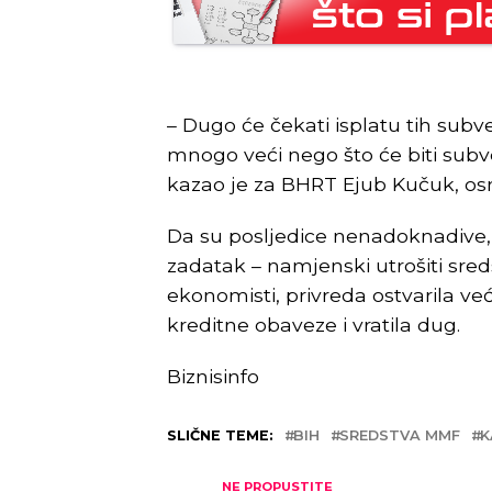
– Dugo će čekati isplatu tih subv
mnogo veći nego što će biti subve
kazao je za BHRT Ejub Kučuk, osn
Da su posljedice nenadoknadive, 
zadatak – namjenski utrošiti sreds
ekonomisti, privreda ostvarila ve
kreditne obaveze i vratila dug.
Biznisinfo
SLIČNE TEME:
BIH
SREDSTVA MMF
K
NE PROPUSTITE