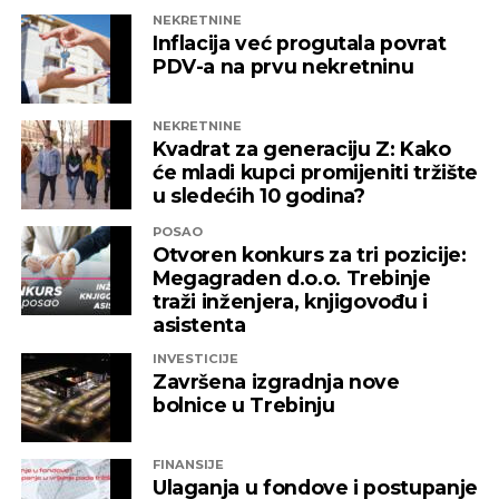
domaća kompanija u budućnosti ne bi bila
NEKRETNINE
izložena nezabilježenoj diskriminaciji”
,
Inflacija već progutala povrat
saopšteno je iz “Invictusa”.
PDV-a na prvu nekretninu
Kažu i da su sada izloženi potezima koji nemaju bilo
NEKRETNINE
kakve veze sa normalnim poslovanjem i
Kvadrat za generaciju Z: Kako
poštovanjem zakonskih normi, a da ih relevantne
će mladi kupci promijeniti tržište
institucije kao savjesnog poslovnog subjekta nisu u
u sledećih 10 godina?
stanju zaštiti, zbog čega moraju priznati da je teško
POSAO
pronaći adekvatniji odgovor koji ne bi uključivao
Otvoren konkurs za tri pozicije:
ozbiljnije rezove u samoj kompaniji.
Megagraden d.o.o. Trebinje
traži inženjera, knjigovođu i
Podsjetimo, 18. juna ove godine američka
asistenta
Kancelarija za kontrolu imovine stranaca OFAC
INVESTICIJE
uvela je sankcije nizu kompanija koje “čine mrežu
Završena izgradnja nove
podrške predsjedniku Republike Srpske Miloradu
bolnice u Trebinju
Dodiku”, a “Infinity International” se našao među
njima, skupa sa firmama “Infinity Media”, “Prointer
FINANSIJE
ITSS”, “Sirius 2010”, “Kaldera”, “K-2 Audio” u čijem je
Ulaganja u fondove i postupanje