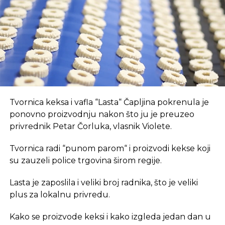
suvremeni način rada.
REKLAMA
U coworking prostoru, radnici su okruženi sličnim
Tvornica keksa i vafla “Lasta“ Čapljina pokrenula je
profesionalcima, što potiče produktivnost i radnu
ponovno proizvodnju nakon što ju je preuzeo
atmosferu koju je teško postići u kućnom
privrednik Petar Čorluka, vlasnik Violete.
okruženju.
Tvornica radi “punom parom“ i proizvodi kekse koji
Dodatna prednost coworkinga je umrežavanje i
su zauzeli police trgovina širom regije.
stvaranje novih poslovnih veza. Rad u zajedničkom
Lasta je zaposlila i veliki broj radnika, što je veliki
prostoru omogućava razmjenu ideja, kontakata i
plus za lokalnu privredu.
suradnji, čime coworking prostor postaje inkubator
novih poslovnih inicijativa.
Kako se proizvode keksi i kako izgleda jedan dan u