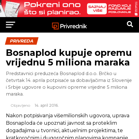
PRIVREDA
Bosnaplod kupuje opremu
vrijednu 5 miliona maraka
Predstavnici preduzeća Bosnaplod d.o.o. Brčko u
četvrtak 14. aprila potpisaće sa dobavljačima iz Slovenije
i Srbije ugovore o kupovini opreme vrijedne 5 miliona
maraka.
Objavljeno
14. april 2016.
Nakon potpisivanja višemilionskih ugovora, uprava
Bosnaploda će upoznati javnost sa proteklim
događajima u tvornici, aktuelnim projektima, te
kratkoročnim i dugoročnim planovima kompanije,