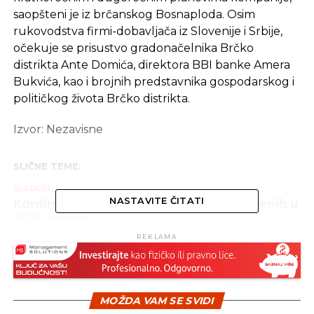
saopšteni je iz brčanskog Bosnaploda. Osim
rukovodstva firmi-dobavljača iz Slovenije i Srbije,
očekuje se prisustvo gradonačelnika Brčko
distrikta Ante Domića, direktora BBI banke Amera
Bukvića, kao i brojnih predstavnika gospodarskog i
političkog života Brčko distrikta.
Izvor: Nezavisne
SLIČNE TEME:
SLEDEĆI
NASTAVITE ČITATI
Kontinuirano smanjenje broja nezaposlenih u
2015. godini
REKLAMA
NE PROPUSTITE
Od 20. aprila veliki program za podršku
startap firmi
MOŽDA VAM SE SVIDI