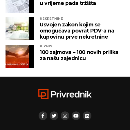
vlasništvu Alternativna televizija, “Una World” u
u vrijeme pada tržišta
čijem je vlasništvu bila “Una TV”.
NEKRETNINE
Iz “Infinity-ja” su tada saopštili da će bez posla ostati
Usvojen zakon kojim se
oko 800 ljudi, a spas su potražili u registrovanju
omogućava povrat PDV-a na
novih kompanija i promjenama vlasničke strukture,
kupovinu prve nekretnine
pretvarajućći dotatašnje rukovodioce u vlasnike.
BIZNIS
100 zajmova – 100 novih prilika
„Invictus“ su prije mjesec dana osnovali menadžeri
za našu zajednicu
„Prointera“ i „Siriusa”.
CAPITAL.BA
REKLAMA