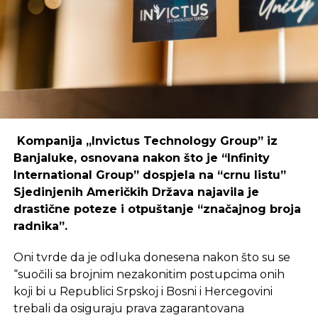
coworking prostori mogu uspješno djelovati i u
regijama koje nisu urbani centri, ali zahtijeva
podršku i ulaganja koja će omogućiti dugoročnu
održivost ovakvih inicijativa.
REKLAMA
Kompanija „Invictus Technology Group” iz
Banjaluke, osnovana nakon što je “Infinity
International Group” dospjela na “crnu listu”
Sjedinjenih Američkih Država najavila je
Ulaganje u coworking prostor u Čapljini moglo bi
drastične poteze i otpuštanje “značajnog broja
postati ključan korak prema stvaranju napredne
radnika”.
poslovne klime, privlačenju novih profesionalaca te
razvoja poslovnih veza koje bi mogle potaknuti
Oni tvrde da je odluka donesena nakon što su se
nove projekte i lokalnu ekonomiju.
“suočili sa brojnim nezakonitim postupcima onih
koji bi u Republici Srpskoj i Bosni i Hercegovini
trebali da osiguraju prava zagarantovana