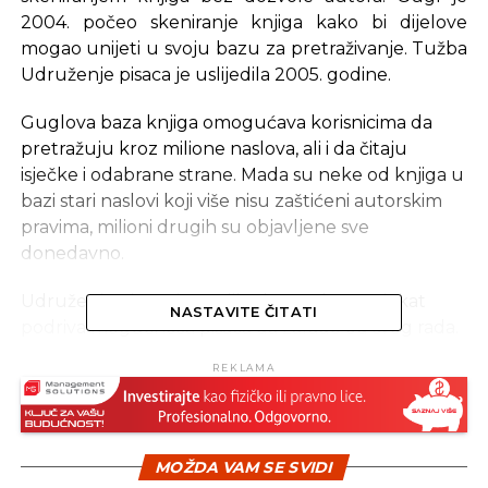
2004. počeo skeniranje knjiga kako bi dijelove
mogao unijeti u svoju bazu za pretraživanje. Tužba
Udruženje pisaca je uslijedila 2005. godine.
Guglova baza knjiga omogućava korisnicima da
pretražuju kroz milione naslova, ali i da čitaju
isječke i odabrane strane. Mada su neke od knjiga u
bazi stari naslovi koji više nisu zaštićeni autorskim
pravima, milioni drugih su objavljene sve
donedavno.
Udruženje pisaca je tvrdilo da Guglov projekat
NASTAVITE ČITATI
podriva mogućnosti pisaca da zarade od svog rada.
Gugl je odgovorio da je njegova baza ne krši pravila
REKLAMA
„poštene upotrebe“ zaštićenih dela i naveo da je ta
baza „katalog za digitalno doba“.
Udruženje pisaca je saopštilo da je razočarano
MOŽDA VAM SE SVIDI
odlukom Vrhovnog suda i da i dalje smatra da bi