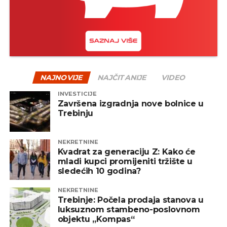
NAJNOVIJE
NAJČITANIJE
VIDEO
INVESTICIJE
Završena izgradnja nove bolnice u
Trebinju
NEKRETNINE
Kvadrat za generaciju Z: Kako će
mladi kupci promijeniti tržište u
sledećih 10 godina?
NEKRETNINE
Trebinje: Počela prodaja stanova u
luksuznom stambeno-poslovnom
objektu „Kompas“