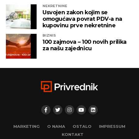
NEKRETNINE
Usvojen zakon kojim se
omogućava povrat PDV-a na
kupovinu prve nekretnine
BIZNIS
100 zajmova – 100 novih prilika
za našu zajednicu
MARKETING
O NAMA
OSTALO
IMPRESSUM
KONTAKT