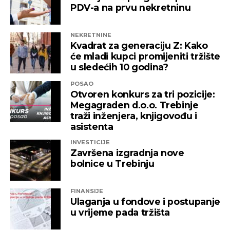
PDV-a na prvu nekretninu
NEKRETNINE
Kvadrat za generaciju Z: Kako
će mladi kupci promijeniti tržište
u sledećih 10 godina?
POSAO
Otvoren konkurs za tri pozicije:
Megagraden d.o.o. Trebinje
traži inženjera, knjigovođu i
asistenta
INVESTICIJE
Završena izgradnja nove
bolnice u Trebinju
FINANSIJE
Ulaganja u fondove i postupanje
u vrijeme pada tržišta