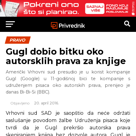
PRAVO
Gugl dobio bitku oko
autorsklih prava za knjige
Američki Vrhovni sud presudio je u korist kompanije
Gugl (Google) u 11-godišnoj bici te kompanije s
udruženjem pisaca oko autorskih prava, prenijeo je
danas Bi-Bi-Si (BBC).
Objavljeno
20. april 2016.
Vrhovni sud SAD je saopštio da neće održati
saslušanje povodom žalbe Udruženja pisaca koje
tvrdi da je Gugl prekršio autorska prava
skeniranjem knjiga bez dozvole autora. Gugl je