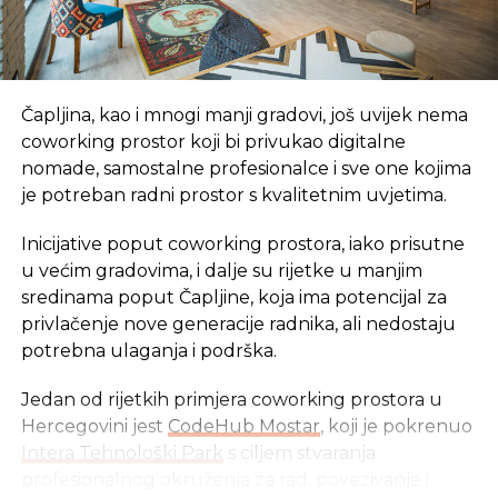
Čapljina, kao i mnogi manji gradovi, još uvijek nema
coworking prostor koji bi privukao digitalne
nomade, samostalne profesionalce i sve one kojima
je potreban radni prostor s kvalitetnim uvjetima.
Inicijative poput coworking prostora, iako prisutne
u većim gradovima, i dalje su rijetke u manjim
sredinama poput Čapljine, koja ima potencijal za
privlačenje nove generacije radnika, ali nedostaju
potrebna ulaganja i podrška.
Jedan od rijetkih primjera coworking prostora u
Hercegovini jest
CodeHub Mostar
, koji je pokrenuo
Intera Tehnološki Park
s ciljem stvaranja
profesionalnog okruženja za rad, povezivanje i