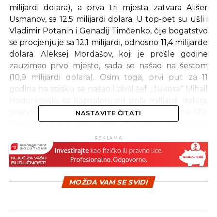
milijardi dolara), a prva tri mjesta zatvara Ališer
Usmanov, sa 12,5 milijardi dolara. U top-pet su ušli i
Vladimir Potanin i Genadij Timčenko, čije bogatstvo
se procjenjuje sa 12,1 milijardi, odnosno 11,4 milijarde
dolara. Aleksej Mordašov, koji je prošle godine
zauzimao prvo mjesto, sada se našao na šestom
(10,9 milijardi dolara). Osim toga, prvi put za 11
godina na spisku se našao i bivši šef „Jukosa“ Mihail
Hodorkovski, sa kapitalom od pola milijardi dolara,
prenosi „Rembler njuz servis“. On se nalazi na 170.
NASTAVITE ČITATI
mjestu. Tvorac mesindžera „Telegram“ i socijalne
mreže „VKontakte“ Pavel Durov prvi put se našao
REKLAMA
na spisku 200 najbogatijih biznismena Rusije prema
procjeni Forbsa. Sa 600 miliona dolara, on je zauzeo
135. mjesto.
MOŽDA VAM SE SVIDI
Izvor: Sputnik