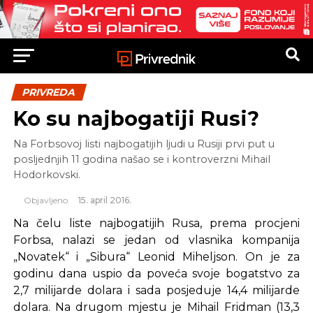
PRIVREDA
Ko su najbogatiji Rusi?
Na Forbsovoj listi najbogatijih ljudi u Rusiji prvi put u
posljednjih 11 godina našao se i kontroverzni Mihail
Hodorkovski.
Objavljeno
15. april 2016.
Na čelu liste najbogatijih Rusa, prema procjeni
Forbsa, nalazi se jedan od vlasnika kompanija
„Novatek“ i „Sibura“ Leonid Miheljson. On je za
godinu dana uspio da poveća svoje bogatstvo za
2,7 milijarde dolara i sada posjeduje 14,4 milijarde
dolara. Na drugom mjestu je Mihail Fridman (13,3