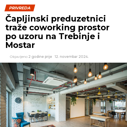
PRIVREDA
SLIČNE TEME:
Čapljinski preduzetnici
SLEDEĆI
traže coworking prostor
Nadolazeća generacija rukovodilaca
porodičnih preduzeća želi promjene, ali teško
po uzoru na Trebinje i
im se izboriti za ideje
Mostar
NE PROPUSTITE
Perutnina Ptuj najavljuje povećanje tržišnog
Objavljeno
2 godine prije
12. novembar 2024.
udjela u BiH