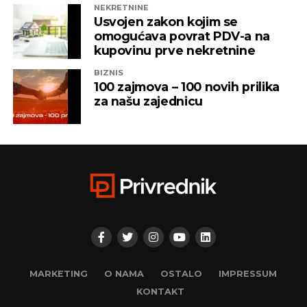
NEKRETNINE
Iz “Infinity-ja” su tada saopštili da će bez posla ostati
Usvojen zakon kojim se
oko 800 ljudi, a spas su potražili u registrovanju
omogućava povrat PDV-a na
novih kompanija i promjenama vlasničke strukture,
kupovinu prve nekretnine
pretvarajućći dotatašnje rukovodioce u vlasnike.
BIZNIS
100 zajmova – 100 novih prilika
„Invictus“ su prije mjesec dana osnovali menadžeri
za našu zajednicu
„Prointera“ i „Siriusa”.
CAPITAL.BA
REKLAMA
MARKETING
O NAMA
OSTALO
IMPRESSUM
KONTAKT