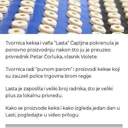
REKLAMA
U coworking prostoru, radnici su okruženi sličnim
Tvornica keksa i vafla “Lasta“ Čapljina pokrenula je
profesionalcima, što potiče produktivnost i radnu
ponovno proizvodnju nakon što ju je preuzeo
atmosferu koju je teško postići u kućnom
privrednik Petar Čorluka, vlasnik Violete.
okruženju.
Tvornica radi “punom parom“ i proizvodi kekse koji
Dodatna prednost coworkinga je umrežavanje i
su zauzeli police trgovina širom regije.
stvaranje novih poslovnih veza. Rad u zajedničkom
Lasta je zaposlila i veliki broj radnika, što je veliki
prostoru omogućava razmjenu ideja, kontakata i
plus za lokalnu privredu.
suradnji, čime coworking prostor postaje inkubator
novih poslovnih inicijativa.
Kako se proizvode keksi i kako izgleda jedan dan u
Lasti, pogledajte u video prilogu.
Također, prisutnost digitalnih nomada u coworking
prostorima doprinosi raznolikosti i širenju znanja,