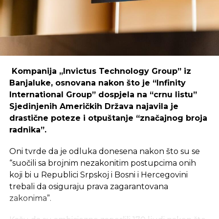
održivost ovakvih inicijativa.
REKLAMA
Kompanija „Invictus Technology Group” iz
Banjaluke, osnovana nakon što je “Infinity
International Group” dospjela na “crnu listu”
Sjedinjenih Američkih Država najavila je
Ulaganje u coworking prostor u Čapljini moglo bi
drastične poteze i otpuštanje “značajnog broja
postati ključan korak prema stvaranju napredne
radnika”.
poslovne klime, privlačenju novih profesionalaca te
razvoja poslovnih veza koje bi mogle potaknuti
Oni tvrde da je odluka donesena nakon što su se
nove projekte i lokalnu ekonomiju.
“suočili sa brojnim nezakonitim postupcima onih
koji bi u Republici Srpskoj i Bosni i Hercegovini
trebali da osiguraju prava zagarantovana
zakonima”.