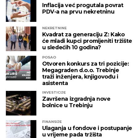
izložena nezabilježenoj diskriminaciji”
,
Inflacija već progutala povrat
saopšteno je iz “Invictusa”.
PDV-a na prvu nekretninu
Kažu i da su sada izloženi potezima koji nemaju bilo
NEKRETNINE
kakve veze sa normalnim poslovanjem i
Kvadrat za generaciju Z: Kako
poštovanjem zakonskih normi, a da ih relevantne
će mladi kupci promijeniti tržište
institucije kao savjesnog poslovnog subjekta nisu u
u sledećih 10 godina?
stanju zaštiti, zbog čega moraju priznati da je teško
POSAO
pronaći adekvatniji odgovor koji ne bi uključivao
Otvoren konkurs za tri pozicije:
ozbiljnije rezove u samoj kompaniji.
Megagraden d.o.o. Trebinje
traži inženjera, knjigovođu i
Podsjetimo, 18. juna ove godine američka
asistenta
Kancelarija za kontrolu imovine stranaca OFAC
INVESTICIJE
uvela je sankcije nizu kompanija koje “čine mrežu
Završena izgradnja nove
podrške predsjedniku Republike Srpske Miloradu
bolnice u Trebinju
Dodiku”, a “Infinity International” se našao među
njima, skupa sa firmama “Infinity Media”, “Prointer
FINANSIJE
ITSS”, “Sirius 2010”, “Kaldera”, “K-2 Audio” u čijem je
Ulaganja u fondove i postupanje
vlasništvu Alternativna televizija, “Una World” u
u vrijeme pada tržišta