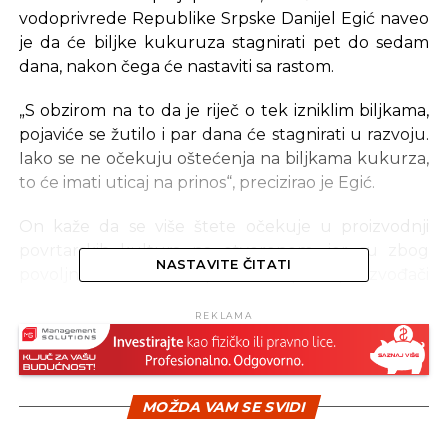
vodoprivrede Republike Srpske Danijel Egić naveo
je da će biljke kukuruza stagnirati pet do sedam
dana, nakon čega će nastaviti sa rastom.
„S obzirom na to da je riječ o tek izniklim biljkama,
pojaviće se žutilo i par dana će stagnirati u razvoju.
Iako se ne očekuju oštećenja na biljkama kukurza,
to će imati uticaj na prinos“, precizirao je Egić.
On kaže da se više štete očekuje u proizvodnji
povrtarskih kultura na otvorenom, jer su zbog
NASTAVITE ČITATI
povoljnih vremenskih prilika u aprilu proizvođači
uradili dosta posla, a niska temperaura će značajno
REKLAMA
uticati na biljke.
Stručni saradnik za voćarstvo u Ministarstvu
poljoprivrede, šumarstva i vodoprivrede Republike
MOŽDA VAM SE SVIDI
Srpske Mirko Јokić rekao je Srni da je niska
temperatura tokom protekle noći različito uticala