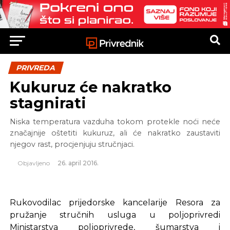
PRIVREDA
Kukuruz će nakratko
stagnirati
Niska temperatura vazduha tokom protekle noći neće
značajnije oštetiti kukuruz, ali će nakratko zaustaviti
njegov rast, procjenjuju stručnjaci.
Objavljeno
26. april 2016.
Rukovodilac prijedorske kancelarije Resora za
pružanje stručnih usluga u poljoprivredi
Ministarstva poljoprivrede, šumarstva i