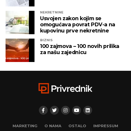
čijem je vlasništvu bila “Una TV”.
NEKRETNINE
Iz “Infinity-ja” su tada saopštili da će bez posla ostati
Usvojen zakon kojim se
oko 800 ljudi, a spas su potražili u registrovanju
omogućava povrat PDV-a na
novih kompanija i promjenama vlasničke strukture,
kupovinu prve nekretnine
pretvarajućći dotatašnje rukovodioce u vlasnike.
BIZNIS
100 zajmova – 100 novih prilika
„Invictus“ su prije mjesec dana osnovali menadžeri
za našu zajednicu
„Prointera“ i „Siriusa”.
CAPITAL.BA
REKLAMA
MARKETING
O NAMA
OSTALO
IMPRESSUM