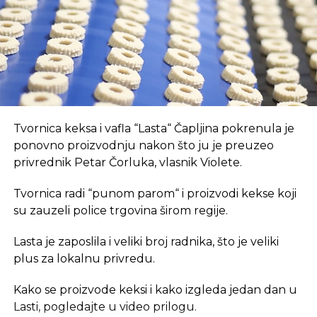
NE PROPUSTITE
13. runda pregovora o trgovinskom
REKLAMA
sporazumu EU i SAD
U coworking prostoru, radnici su okruženi sličnim
Tvornica keksa i vafla “Lasta“ Čapljina pokrenula je
profesionalcima, što potiče produktivnost i radnu
ponovno proizvodnju nakon što ju je preuzeo
atmosferu koju je teško postići u kućnom
privrednik Petar Čorluka, vlasnik Violete.
okruženju.
Tvornica radi “punom parom“ i proizvodi kekse koji
Dodatna prednost coworkinga je umrežavanje i
su zauzeli police trgovina širom regije.
stvaranje novih poslovnih veza. Rad u zajedničkom
Lasta je zaposlila i veliki broj radnika, što je veliki
prostoru omogućava razmjenu ideja, kontakata i
plus za lokalnu privredu.
suradnji, čime coworking prostor postaje inkubator
novih poslovnih inicijativa.
Kako se proizvode keksi i kako izgleda jedan dan u
Lasti, pogledajte u video prilogu.
Također, prisutnost digitalnih nomada u coworking