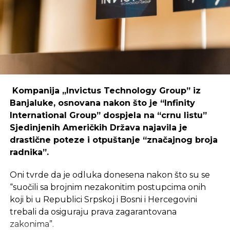
regijama koje nisu urbani centri, ali zahtijeva
podršku i ulaganja koja će omogućiti dugoročnu
održivost ovakvih inicijativa.
REKLAMA
Kompanija „Invictus Technology Group” iz
Banjaluke, osnovana nakon što je “Infinity
International Group” dospjela na “crnu listu”
Sjedinjenih Američkih Država najavila je
Ulaganje u coworking prostor u Čapljini moglo bi
drastične poteze i otpuštanje “značajnog broja
postati ključan korak prema stvaranju napredne
radnika”.
poslovne klime, privlačenju novih profesionalaca te
razvoja poslovnih veza koje bi mogle potaknuti
Oni tvrde da je odluka donesena nakon što su se
nove projekte i lokalnu ekonomiju.
“suočili sa brojnim nezakonitim postupcima onih
koji bi u Republici Srpskoj i Bosni i Hercegovini
trebali da osiguraju prava zagarantovana
zakonima”.