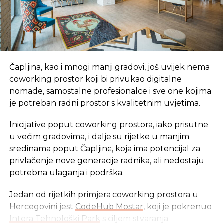
gubitka plodova, kao i kod koštuničavog voća“,
rekao je Јokić.
On kaže da se na području prijedorske regije,
prema zvaničnim podacima Republičkog
hidrometeorološkog zavoda, temperatura
Čapljina, kao i mnogi manji gradovi, još uvijek nema
vazduha spustila na nula stepeni Celzijusovih.
coworking prostor koji bi privukao digitalne
nomade, samostalne profesionalce i sve one kojima
„Međutim, prema podacima sa agrometeoroloških
je potreban radni prostor s kvalitetnim uvjetima.
stanica i podacima koje smo dobili od proizvođača,
tokom noći su na pojedinim lokalitetima
Inicijative poput coworking prostora, iako prisutne
temperature bile niže, pa je tako zabilježeno i do
u većim gradovima, i dalje su rijetke u manjim
minus četiri stepena, a zavisno od terena do terena
sredinama poput Čapljine, koja ima potencijal za
temperatura je bila od nula do minus dva stepena
privlačenje nove generacije radnika, ali nedostaju
Celzijusova“, rekao je Јokić.
potrebna ulaganja i podrška.
On je preporučio voćarima u područjima gdje je
Jedan od rijetkih primjera coworking prostora u
noćas zabilježen pad temperature da obave
Hercegovini jest
CodeHub Mostar
, koji je pokrenuo
tretman stimulatorima rasta uz dodatak
Intera Tehnološki Park
s ciljem stvaranja
aminokiselina i to najkasnije pet časova nakon