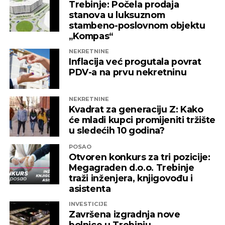
Trebinje: Počela prodaja
pravnog osnova. Baš zbog toga pozivamo sve
stanova u luksuznom
nadležne institucije da što prije pronađu
stambeno-poslovnom objektu
adekvatno rješenje kako ni jedna druga
„Kompas“
domaća kompanija u budućnosti ne bi bila
NEKRETNINE
izložena nezabilježenoj diskriminaciji”
,
Inflacija već progutala povrat
saopšteno je iz “Invictusa”.
PDV-a na prvu nekretninu
Kažu i da su sada izloženi potezima koji nemaju bilo
NEKRETNINE
kakve veze sa normalnim poslovanjem i
Kvadrat za generaciju Z: Kako
poštovanjem zakonskih normi, a da ih relevantne
će mladi kupci promijeniti tržište
institucije kao savjesnog poslovnog subjekta nisu u
u sledećih 10 godina?
stanju zaštiti, zbog čega moraju priznati da je teško
POSAO
pronaći adekvatniji odgovor koji ne bi uključivao
Otvoren konkurs za tri pozicije:
ozbiljnije rezove u samoj kompaniji.
Megagraden d.o.o. Trebinje
traži inženjera, knjigovođu i
Podsjetimo, 18. juna ove godine američka
asistenta
Kancelarija za kontrolu imovine stranaca OFAC
INVESTICIJE
uvela je sankcije nizu kompanija koje “čine mrežu
Završena izgradnja nove
podrške predsjedniku Republike Srpske Miloradu
bolnice u Trebinju