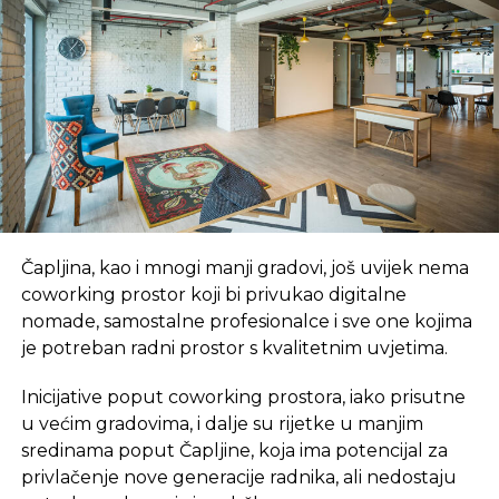
REKLAMA
Novalić je naglasio da se uvode pojačani mehanizmi
kontrolinga poslovanja kompanije.
Čapljina, kao i mnogi manji gradovi, još uvijek nema
„Insistirali smo da se za svaki budući investicioni
coworking prostor koji bi privukao digitalne
ciklus, odnosno investiciju bude predočena studija
nomade, samostalne profesionalce i sve one kojima
izvodljivosti kao dio projektne dokumentacije koja
je potreban radni prostor s kvalitetnim uvjetima.
je potrebna za odlučivanje vlasnika kompanije,
Federacije BiH i RS, kako bi se preduprijedile
Inicijative poput coworking prostora, iako prisutne
greške i investiranje bilo što racionalnije“ naveo je
u većim gradovima, i dalje su rijetke u manjim
Novalić.
sredinama poput Čapljine, koja ima potencijal za
privlačenje nove generacije radnika, ali nedostaju
Po njegovim riječima, prvi put su insistirali na