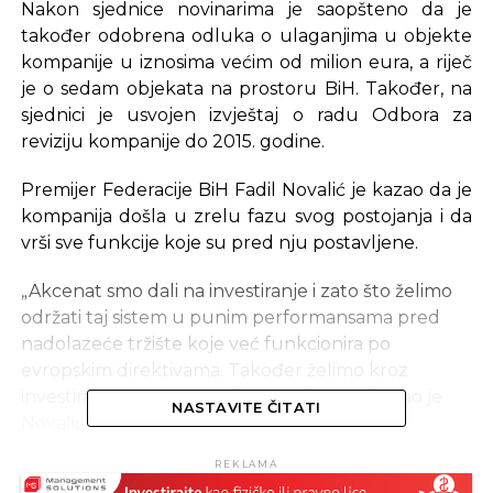
Nakon sjednice novinarima je saopšteno da je
također odobrena odluka o ulaganjima u objekte
kompanije u iznosima većim od milion eura, a riječ
je o sedam objekata na prostoru BiH. Također, na
sjednici je usvojen izvještaj o radu Odbora za
reviziju kompanije do 2015. godine.
Premijer Federacije BiH Fadil Novalić je kazao da je
kompanija došla u zrelu fazu svog postojanja i da
vrši sve funkcije koje su pred nju postavljene.
„Akcenat smo dali na investiranje i zato što želimo
održati taj sistem u punim performansama pred
nadolazeće tržište koje već funkcionira po
evropskim direktivama. Također želimo kroz
investiranje potpomoći ekonomski rast“, kazao je
NASTAVITE ČITATI
Novalić.
REKLAMA
Premijerka Republike Srpske Željka Cvijanović