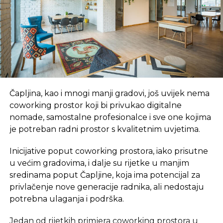
dolaze ponovo.
„Ovaj vid turističke ponude sve je zastupljeniji i
atraktivniji vid turizma u Republici Srpskoj.
Destinacije poput Šipova, Ozrena, Kozarske Dubice,
Gradiške, te mjesta u dolini Drine i u Hercegovini,
osim usluga u seoskim domaćinstvima, nude i
dodatne sadržaje kao što su planinarenje, šetnje i
ribolov“, navode iz Turističke organizaciji.
Čapljina, kao i mnogi manji gradovi, još uvijek nema
coworking prostor koji bi privukao digitalne
Izvor: SRNA
nomade, samostalne profesionalce i sve one kojima
je potreban radni prostor s kvalitetnim uvjetima.
SLIČNE TEME:
Inicijative poput coworking prostora, iako prisutne
SLEDEĆI
u većim gradovima, i dalje su rijetke u manjim
Proizvodi mljekare „Pađeni“ uskoro u
sredinama poput Čapljine, koja ima potencijal za
zemljama EU
privlačenje nove generacije radnika, ali nedostaju
NE PROPUSTITE
potrebna ulaganja i podrška.
Krajina bi uskoro trebala dobiti prvu
vjetroelektranu
Jedan od rijetkih primjera coworking prostora u