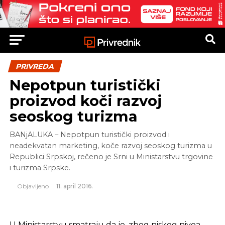
PRIVREDA
Nepotpun turistički
proizvod koči razvoj
seoskog turizma
BANjALUKA – Nepotpun turistički proizvod i
neadekvatan marketing, koče razvoj seoskog turizma u
Republici Srpskoj, rečeno je Srni u Ministarstvu trgovine
i turizma Srpske.
Objavljeno
11. april 2016.
U Ministarstvu smatraju da je, zbog niskog nivoa