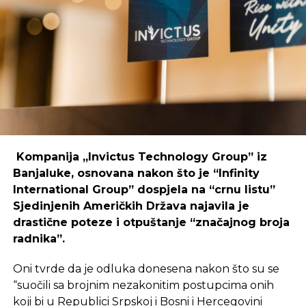
Primjer mostarskog CodeHuba pokazuje da
coworking prostori mogu uspješno djelovati i u
regijama koje nisu urbani centri, ali zahtijeva
podršku i ulaganja koja će omogućiti dugoročnu
održivost ovakvih inicijativa.
REKLAMA
Kompanija „Invictus Technology Group” iz
Banjaluke, osnovana nakon što je “Infinity
International Group” dospjela na “crnu listu”
Sjedinjenih Američkih Država najavila je
Ulaganje u coworking prostor u Čapljini moglo bi
drastične poteze i otpuštanje “značajnog broja
postati ključan korak prema stvaranju napredne
radnika”.
poslovne klime, privlačenju novih profesionalaca te
razvoja poslovnih veza koje bi mogle potaknuti
Oni tvrde da je odluka donesena nakon što su se
nove projekte i lokalnu ekonomiju.
“suočili sa brojnim nezakonitim postupcima onih
koji bi u Republici Srpskoj i Bosni i Hercegovini