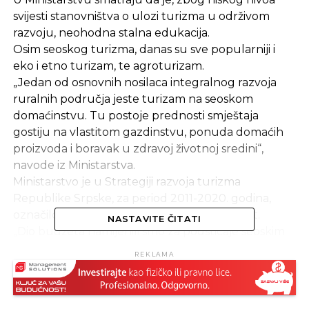
svijesti stanovništva o ulozi turizma u održivom
razvoju, neohodna stalna edukacija.
Osim seoskog turizma, danas su sve popularniji i
eko i etno turizam, te agroturizam.
„Jedan od osnovnih nosilaca integralnog razvoja
ruralnih područja jeste turizam na seoskom
domaćinstvu. Tu postoje prednosti smještaja
gostiju na vlastitom gazdinstvu, ponuda domaćih
proizvoda i boravak u zdravoj životnoj sredini“,
navode iz Ministarstva.
Ministarstvo je u Strategiji razvoja turizma
Republike Srpske, za period 2011-2020. godina,
označilo razvoj seoskog turizma kao prioritet.
NASTAVITE ČITATI
„Dio budžeta namijenili smo za podsticaje seoskim
domaćinstvima koja će pružati usluge u turizmu“,
REKLAMA
ističu u Ministarstvu.
Cilj podsticanja ovog vida turizma jeste i
zadržavanje mladih na selu koji bi mogli da