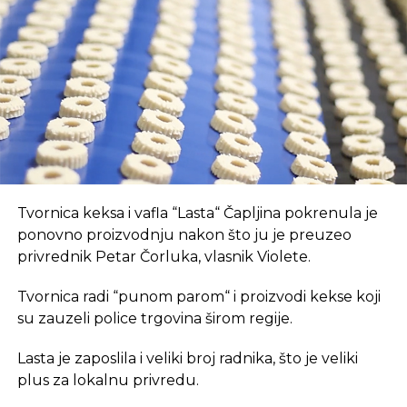
opremljen prostor, što je ključan preduvjet za
suvremeni način rada.
REKLAMA
U coworking prostoru, radnici su okruženi sličnim
Tvornica keksa i vafla “Lasta“ Čapljina pokrenula je
profesionalcima, što potiče produktivnost i radnu
ponovno proizvodnju nakon što ju je preuzeo
atmosferu koju je teško postići u kućnom
privrednik Petar Čorluka, vlasnik Violete.
okruženju.
Tvornica radi “punom parom“ i proizvodi kekse koji
Dodatna prednost coworkinga je umrežavanje i
su zauzeli police trgovina širom regije.
stvaranje novih poslovnih veza. Rad u zajedničkom
Lasta je zaposlila i veliki broj radnika, što je veliki
prostoru omogućava razmjenu ideja, kontakata i
plus za lokalnu privredu.
suradnji, čime coworking prostor postaje inkubator
novih poslovnih inicijativa.