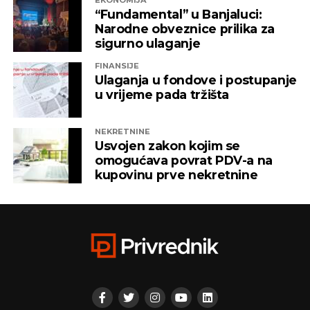
EKONOMIJA
ITSS”, “Sirius 2010”, “Kaldera”, “K-2 Audio” u čijem je
“Fundamental” u Banjaluci:
vlasništvu Alternativna televizija, “Una World” u
Narodne obveznice prilika za
čijem je vlasništvu bila “Una TV”.
sigurno ulaganje
FINANSIJE
Iz “Infinity-ja” su tada saopštili da će bez posla ostati
Ulaganja u fondove i postupanje
oko 800 ljudi, a spas su potražili u registrovanju
u vrijeme pada tržišta
novih kompanija i promjenama vlasničke strukture,
pretvarajućći dotatašnje rukovodioce u vlasnike.
NEKRETNINE
Usvojen zakon kojim se
„Invictus“ su prije mjesec dana osnovali menadžeri
omogućava povrat PDV-a na
„Prointera“ i „Siriusa”.
kupovinu prve nekretnine
CAPITAL.BA
REKLAMA