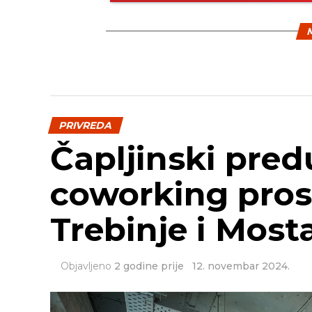
M
PRIVREDA
Čapljinski pred
coworking pros
Trebinje i Most
Objavljeno
2 godine prije
12. novembar 2024.