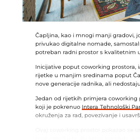
Čapljina, kao i mnogi manji gradovi, 
privukao digitalne nomade, samostaln
potreban radni prostor s kvalitetnim 
Inicijative poput coworking prostora, 
rijetke u manjim sredinama poput Čapl
nove generacije radnika, ali nedostaj
Jedan od rijetkih primjera coworking 
koji je pokrenuo
Intera Tehnološki Pa
okruženja za rad, povezivanje i usavr
Ovaj coworking prostor pokazao se us
poduzetnike te digitalne nomade, a p