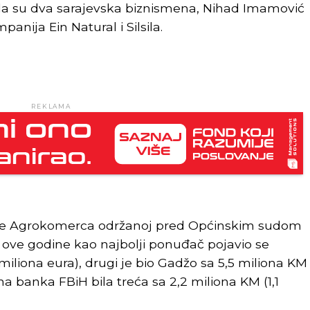
a su dva sarajevska biznismena, Nihad Imamović
anija Ein Natural i Silsila.
REKLAMA
ine Agrokomerca održanoj pred Općinskim sudom
a ove godine kao najbolji ponuđač pojavio se
iliona eura), drugi je bio Gadžo sa 5,5 miliona KM
na banka FBiH bila treća sa 2,2 miliona KM (1,1