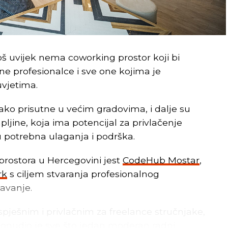
još uvijek nema coworking prostor koji bi
e profesionalce i sve one kojima je
uvjetima.
iako prisutne u većim gradovima, i dalje su
jine, koja ima potencijal za privlačenje
u potrebna ulaganja i podrška.
prostora u Hercegovini jest
CodeHub Mostar
,
rk
s ciljem stvaranja profesionalnog
šavanje.
pješnim i privlačnim za freelance stručnjake,
onudio je sve što jedan moderan radni