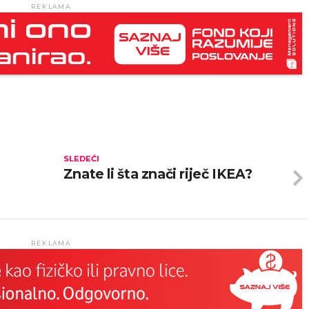
REKLAMA
SLEDEĆI
Znate li šta znači riječ IKEA?
REKLAMA