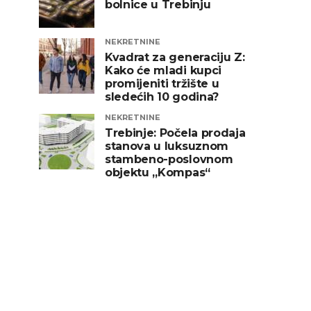
bolnice u Trebinju
NEKRETNINE
Kvadrat za generaciju Z:
Kako će mladi kupci
promijeniti tržište u
sledećih 10 godina?
NEKRETNINE
Trebinje: Počela prodaja
stanova u luksuznom
stambeno-poslovnom
objektu „Kompas“