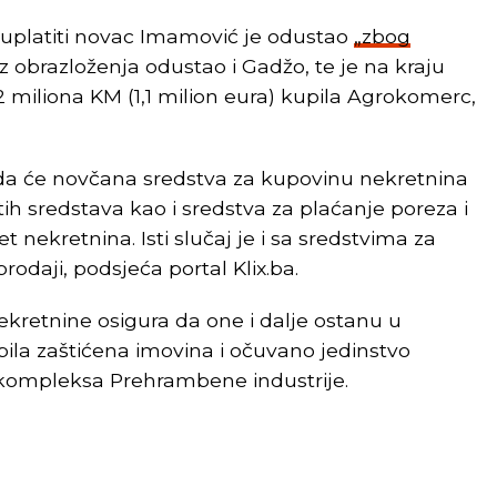
o uplatiti novac Imamović je odustao
„zbog
z obrazloženja odustao i Gadžo, te je na kraju
miliona KM (1,1 milion eura) kupila Agrokomerc,
 da će novčana sredstva za kupovinu nekretnina
tih sredstava kao i sredstva za plaćanje poreza i
 nekretnina. Isti slučaj je i sa sredstvima za
rodaji, podsjeća portal Klix.ba.
ekretnine osigura da one i dalje ostanu u
ila zaštićena imovina i očuvano jedinstvo
 kompleksa Prehrambene industrije.