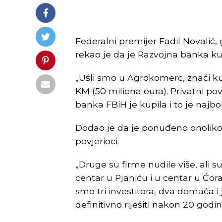
Federalni premijer Fadil Novalić,
rekao je da je Razvojna banka 
„Ušli smo u Agrokomerc, znači kup
KM (50 miliona eura). Privatni pov
banka FBiH je kupila i to je najbol
Dodao je da je ponuđeno onoliko 
povjerioci.
„Druge su firme nudile više, ali s
centar u Pjaniću i u centar u Ćoral
smo tri investitora, dva domaća 
definitivno riješiti nakon 20 godin