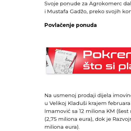
Svoje ponude za Agrokomerc dal
i Mustafa Gadžo, preko svojih komp
Povlačenje ponuda
Na usmenoj prodaji dijela imov
u Velikoj Kladuši krajem februar
Imamović sa 12 miliona KM (šest m
(2,75 miliona eura), dok je Razvoj
miliona eura).