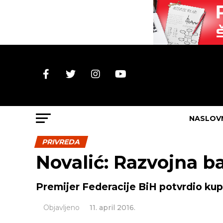
NASLOV
PRIVREDA
Novalić: Razvojna 
Premijer Federacije BiH potvrdio kup
Objavljeno
11. april 2016.