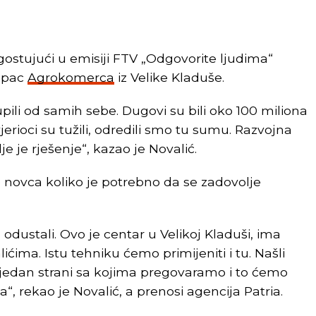
 gostujući u emisiji FTV „Odgovorite ljudima“
kupac
Agrokomerca
iz Velike Kladuše.
ili od samih sebe. Dugovi su bili oko 100 miliona
jerioci su tužili, odredili smo tu sumu. Razvojna
je je rješenje“, kazao je Novalić.
novca koliko je potrebno da se zadovolje
u odustali. Ovo je centar u Velikoj Kladuši, ima
ićima. Istu tehniku ćemo primijeniti i tu. Našli
i jedan strani sa kojima pregovaramo i to ćemo
a“, rekao je Novalić, a prenosi agencija Patria.