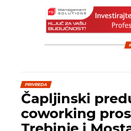
M
PRIVREDA
Čapljinski pred
coworking pros
Trebinje i Most