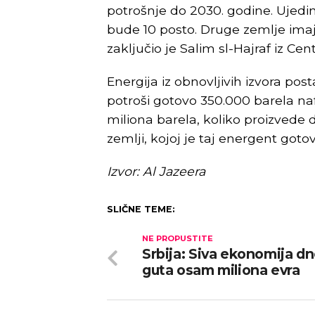
potrošnje do 2030. godine. Ujedinj
bude 10 posto. Druge zemlje imaju
zaključio je Salim sl-Hajraf iz Cen
Energija iz obnovljivih izvora po
potroši gotovo 350.000 barela naft
miliona barela, koliko proizvede
zemlji, kojoj je taj energent gotov
Izvor: Al Jazeera
SLIČNE TEME:
NE PROPUSTITE
Srbija: Siva ekonomija d
guta osam miliona evra