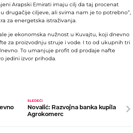
eni Arapski Emirati imaju cilj da taj procenat
 drugačije ciljeve, ali svima nam je to potrebno“,
tra za energetska istraživanja.
stale je ekonomska nužnost u Kuvajtu, koji dnevno
e za proizvodnju struje i vode. I to od ukupnih tri
 dnevno. To umanjuje profit od prodaje nafte
o jedini izvor prihoda.
SLEDEĆI
nevno
Novalić: Razvojna banka kupila
Agrokomerc