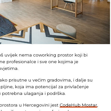
još uvijek nema coworking prostor koji bi
e profesionalce i sve one kojima je
uvjetima.
iako prisutne u većim gradovima, i dalje su
jine, koja ima potencijal za privlačenje
u potrebna ulaganja i podrška.
prostora u Hercegovini jest
CodeHub Mostar
,