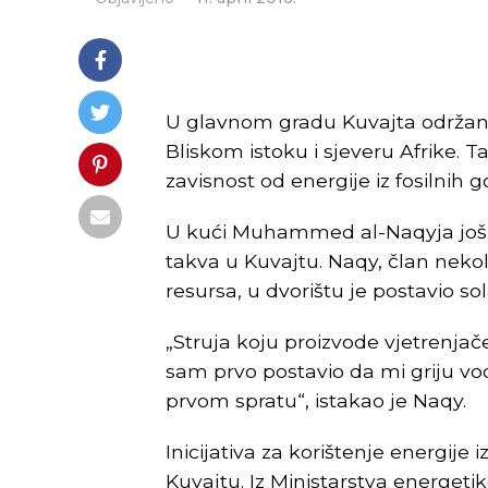
U glavnom gradu Kuvajta održana 
Bliskom istoku i sjeveru Afrike. Ta
zavisnost od energije iz fosilnih g
U kući Muhammed al-Naqyja još 19
takva u Kuvajtu. Naqy, član nekoli
resursa, u dvorištu je postavio so
„Struja koju proizvode vjetrenjače
sam prvo postavio da mi griju vod
prvom spratu“, istakao je Naqy.
Inicijativa za korištenje energije
Kuvajtu. Iz Ministarstva energet