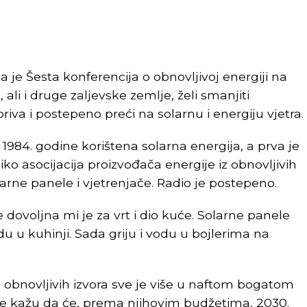
je Šesta konferencija o obnovljivoj energiji na
, ali i druge zaljevske zemlje, želi smanjiti
oriva i postepeno preći na solarnu i energiju vjetra.
84. godine korištena solarna energija, a prva je
ko asocijacija proizvođača energije iz obnovljivih
larne panele i vjetrenjače. Radio je postepeno.
 dovoljna mi je za vrt i dio kuće. Solarne panele
u u kuhinji. Sada griju i vodu u bojlerima na
 iz obnovljivih izvora sve je više u naftom bogatom
ike kažu da će, prema njihovim budžetima, 2030.