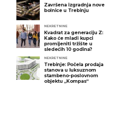
Završena izgradnja nove
bolnice u Trebinju
NEKRETNINE
Kvadrat za generaciju Z:
Kako će mladi kupci
promijeniti tržište u
sledećih 10 godina?
NEKRETNINE
Trebinje: Počela prodaja
stanova u luksuznom
stambeno-poslovnom
objektu „Kompas“