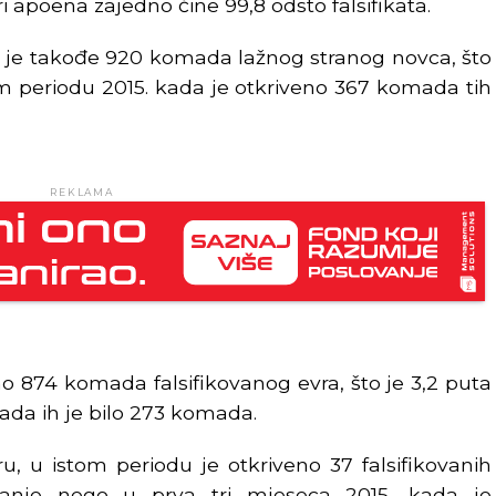
iri apoena zajedno čine 99,8 odsto falsifikata.
 je takođe 920 komada lažnog stranog novca, što
om periodu 2015. kada je otkriveno 367 komada tih
REKLAMA
 874 komada falsifikovanog evra, što je 3,2 puta
kada ih je bilo 273 komada.
, u istom periodu je otkriveno 37 falsifikovanih
anje nego u prva tri mjeseca 2015, kada je