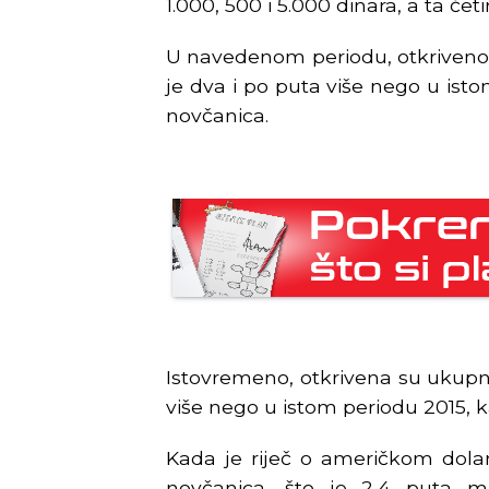
1.000, 500 i 5.000 dinara, a ta čet
U navedenom periodu, otkriveno
je dva i po puta više nego u ist
novčanica.
Istovremeno, otkrivena su ukupno
više nego u istom periodu 2015, 
Kada je riječ o američkom dolaru
novčanica, što je 2,4 puta m