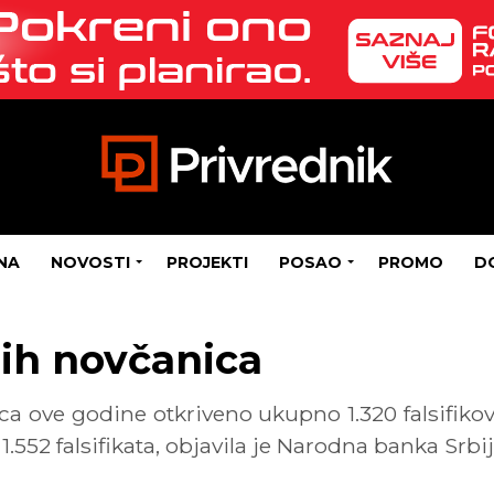
NA
NOVOSTI
PROJEKTI
POSAO
PROMO
D
nih novčanica
ca ove godine otkriveno ukupno 1.320 falsifik
.552 falsifikata, objavila je Narodna banka Srbij