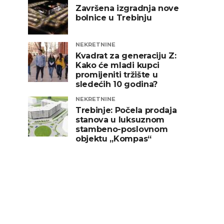
Završena izgradnja nove
bolnice u Trebinju
NEKRETNINE
Kvadrat za generaciju Z:
Kako će mladi kupci
promijeniti tržište u
sledećih 10 godina?
NEKRETNINE
Trebinje: Počela prodaja
stanova u luksuznom
stambeno-poslovnom
objektu „Kompas“