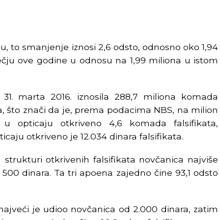
 to smanjenje iznosi 2,6 odsto, odnosno oko 1,94
čju ove godine u odnosu na 1,99 miliona u istom
31. marta 2016. iznosila 288,7 miliona komada
ara, što znači da je, prema podacima NBS, na milion
u opticaju otkriveno 4,6 komada falsifikata,
caju otkriveno je 12.034 dinara falsifikata.
trukturi otkrivenih falsifikata novčanica najviše
 500 dinara. Ta tri apoena zajedno čine 93,1 odsto
ajveći je udioo novčanica od 2.000 dinara, zatim