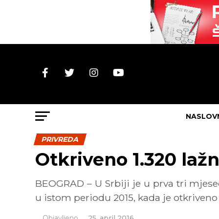
NASLOV
PRIVREDA
Otkriveno 1.320 laž
BEOGRAD – U Srbiji je u prva tri mjese
u istom periodu 2015, kada je otkriveno 1
Objavljeno
25. april 2016.