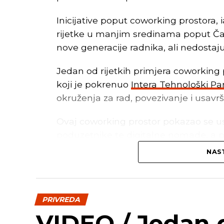
Inicijative poput coworking prostora, 
rijetke u manjim sredinama poput Čapl
nove generacije radnika, ali nedostaj
Jedan od rijetkih primjera coworking 
koji je pokrenuo
Intera Tehnološki Pa
okruženja za rad, povezivanje i usavr
Ovaj coworking prostor pokazao se us
poduzetnike te digitalne nomade, a p
prostor mora imati – brz internet, kv
NAST
atmosferu i priliku za umrežavanje, p
Benefiti coworking prostora
PRIVREDA
Coworking prostori poput CodeHuba n
VIDEO / Jedan d
unaprijediti poslovnu klimu u manjim