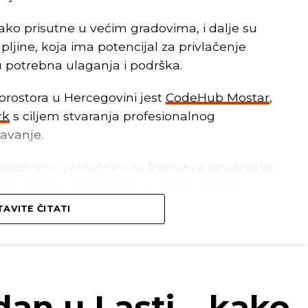
iako prisutne u većim gradovima, i dalje su
jine, koja ima potencijal za privlačenje
u potrebna ulaganja i podrška.
prostora u Hercegovini jest
CodeHub Mostar
,
rk
s ciljem stvaranja profesionalnog
šavanje.
pješnim i privlačnim za freelance stručnjake,
onudio je sve što jedan moderan radni
alitetne radne stolove, ugodnu radnu
AVITE ČITATI
iše
Čapljinski portal
.
ude brojne prednosti koje bi mogle
an u Lasti – kako
 gradovima kao što je Čapljina.