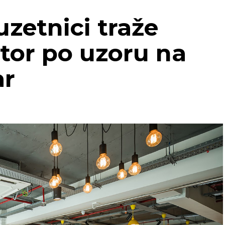
uzetnici traže
tor po uzoru na
ar