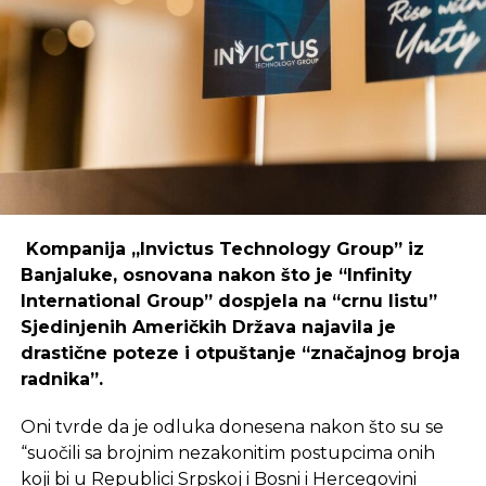
Primjer mostarskog CodeHuba pokazuje da
coworking prostori mogu uspješno djelovati i u
regijama koje nisu urbani centri, ali zahtijeva
podršku i ulaganja koja će omogućiti dugoročnu
održivost ovakvih inicijativa.
REKLAMA
Kompanija „Invictus Technology Group” iz
Banjaluke, osnovana nakon što je “Infinity
International Group” dospjela na “crnu listu”
Sjedinjenih Američkih Država najavila je
Ulaganje u coworking prostor u Čapljini moglo bi
drastične poteze i otpuštanje “značajnog broja
postati ključan korak prema stvaranju napredne
radnika”.
poslovne klime, privlačenju novih profesionalaca te
razvoja poslovnih veza koje bi mogle potaknuti
Oni tvrde da je odluka donesena nakon što su se
nove projekte i lokalnu ekonomiju.
“suočili sa brojnim nezakonitim postupcima onih
koji bi u Republici Srpskoj i Bosni i Hercegovini