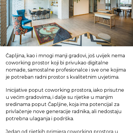
Čapljina, kao i mnogi manji gradovi, još uvijek nema
coworking prostor koji bi privukao digitalne
nomade, samostalne profesionalce i sve one kojima
je potreban radni prostor s kvalitetnim uvjetima.
Inicijative poput coworking prostora, iako prisutne
u većim gradovima, i dalje su rijetke u manjim
sredinama poput Čapljine, koja ima potencijal za
privlačenje nove generacije radnika, ali nedostaju
potrebna ulaganja i podrška.
Jedan od rijetkih primjera coworking prostora u