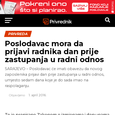
PRIVREDA
Poslodavac mora da
prijavi radnika dan prije
zastupanja u radni odnos
SARAJEVO – Poslodavac će imati obavezu da novog
zaposlenika prijavi dan prije zastupanja u radni odnos,
umjesto sedam dana koje je do sada imao na
raspolaganju.
Objavljeno
1. april 2016.
To je propisano Zakonom o izmjenama i dopunama