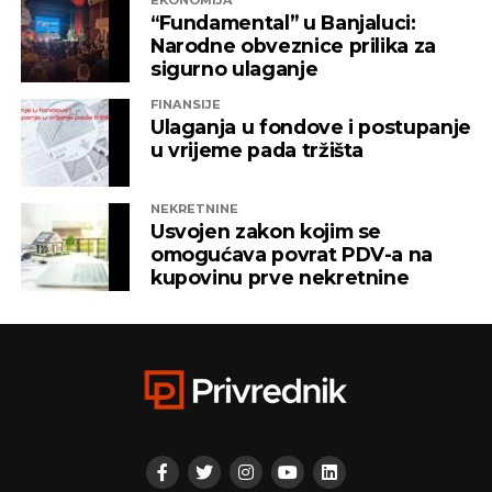
EKONOMIJA
ITSS”, “Sirius 2010”, “Kaldera”, “K-2 Audio” u čijem je
“Fundamental” u Banjaluci:
vlasništvu Alternativna televizija, “Una World” u
Narodne obveznice prilika za
čijem je vlasništvu bila “Una TV”.
sigurno ulaganje
FINANSIJE
Iz “Infinity-ja” su tada saopštili da će bez posla ostati
Ulaganja u fondove i postupanje
oko 800 ljudi, a spas su potražili u registrovanju
u vrijeme pada tržišta
novih kompanija i promjenama vlasničke strukture,
pretvarajućći dotatašnje rukovodioce u vlasnike.
NEKRETNINE
Usvojen zakon kojim se
„Invictus“ su prije mjesec dana osnovali menadžeri
omogućava povrat PDV-a na
„Prointera“ i „Siriusa”.
kupovinu prve nekretnine
CAPITAL.BA
REKLAMA