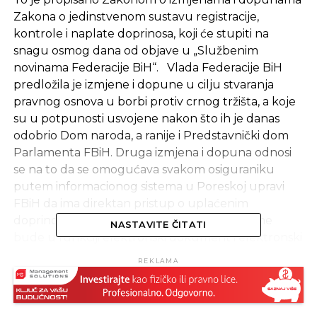
Zakona o jedinstvenom sustavu registracije,
kontrole i naplate doprinosa, koji će stupiti na
snagu osmog dana od objave u „Službenim
novinama Federacije BiH“. Vlada Federacije BiH
predložila je izmjene i dopune u cilju stvaranja
pravnog osnova u borbi protiv crnog tržišta, a koje
su u potpunosti usvojene nakon što ih je danas
odobrio Dom naroda, a ranije i Predstavnički dom
Parlamenta FBiH. Druga izmjena i dopuna odnosi
se na to da se omogućava svakom osiguraniku
putem informacionog sistema u Poreskoj upravi
FBiH da ima direktan pristup o uplaćenim
doprinosima od poslodavca. „Dok u cijelosti ne
NASTAVITE ČITATI
bude u funkciji elektronski dokument i elektronski
pečat osiguranik će i dalje na pismeni zahtjev
REKLAMA
upućen Poreznoj upravi moći dobiti uvjerenje o
uplaćenim doprinosima koje služi kao javna
isprava“, potvrdila je ranije pomoćnica ministarke