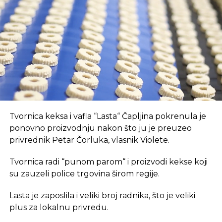
opremljen prostor, što je ključan preduvjet za
suvremeni način rada.
REKLAMA
U coworking prostoru, radnici su okruženi sličnim
Tvornica keksa i vafla “Lasta“ Čapljina pokrenula je
profesionalcima, što potiče produktivnost i radnu
ponovno proizvodnju nakon što ju je preuzeo
atmosferu koju je teško postići u kućnom
privrednik Petar Čorluka, vlasnik Violete.
okruženju.
Tvornica radi “punom parom“ i proizvodi kekse koji
Dodatna prednost coworkinga je umrežavanje i
su zauzeli police trgovina širom regije.
stvaranje novih poslovnih veza. Rad u zajedničkom
Lasta je zaposlila i veliki broj radnika, što je veliki
prostoru omogućava razmjenu ideja, kontakata i
plus za lokalnu privredu.
suradnji, čime coworking prostor postaje inkubator
novih poslovnih inicijativa.