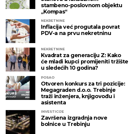
stambeno-poslovnom objektu
„Kompas“
NEKRETNINE
Inflacija već progutala povrat
PDV-a na prvu nekretninu
NEKRETNINE
Kvadrat za generaciju Z: Kako
će mladi kupci promijeniti tržište
u sledećih 10 godina?
POSAO
Otvoren konkurs za tri pozicije:
Megagraden d.o.o. Trebinje
traži inženjera, knjigovođu i
asistenta
INVESTICIJE
Završena izgradnja nove
bolnice u Trebinju