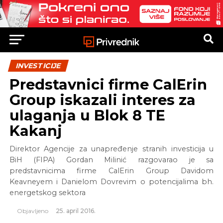
INVESTICIJE
Predstavnici firme CalErin
Group iskazali interes za
ulaganja u Blok 8 TE
Kakanj
Direktor Agencije za unapređenje stranih investicija u
BiH (FIPA) Gordan Milinić razgovarao je sa
predstavnicima firme CalErin Group Davidom
Keavneyem i Danielom Dovrevim o potencijalima bh.
energetskog sektora
Objavljeno
25. april 2016.