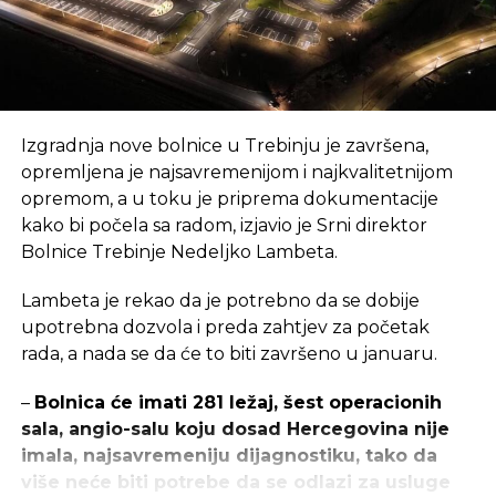
Izgradnja nove bolnice u Trebinju je završena,
opremljena je najsavremenijom i najkvalitetnijom
opremom, a u toku je priprema dokumentacije
kako bi počela sa radom, izjavio je Srni direktor
Bolnice Trebinje Nedeljko Lambeta.
Lambeta je rekao da je potrebno da se dobije
upotrebna dozvola i preda zahtjev za početak
rada, a nada se da će to biti završeno u januaru.
–
Bolnica će imati 281 ležaj, šest operacionih
sala, angio-salu koju dosad Hercegovina nije
imala, najsavremeniju dijagnostiku, tako da
više neće biti potrebe da se odlazi za usluge