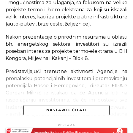
i mogućnostima za ulaganja, sa fokusom na velike
projekte termo i hidro elektrana za koji su iskazali
veliki interes, kao i za projekte putne infrastrukture
(auto-putevi, brze ceste, željeznice).
Nakon prezentacije o prirodnim resursima u oblasti
bh. energetskog sektora, investitori su izrazili
poseban interes za projekte termo-elektrana u BiH
Kongora, Miljevina i Kakanj – Blok 8.
Predstavljajući trenutne aktivnosti Agencije na
pronalasku potencijalnih investitora i promoviranju
potencijala Bosne i Hercegovine, direktor FIPA-e
Gordan Milinić je istakao da će Agencija biti na
raspolaganju investitorima, da će im dostaviti sve
tražene informacije i raspoložive projekte, povezati
NASTAVITE ČITATI
vlasnike projekata i investitore i učiniti sve dodatne
napore kako bi se investitor odlučio da investira u
REKLAMA
BiH, saopćeno je iz FIPA-e.