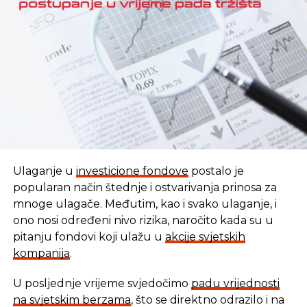
REKLAMA
Ulaganje u
investicione fondove
postalo je
popularan način štednje i ostvarivanja prinosa za
mnoge ulagače. Međutim, kao i svako ulaganje, i
ono nosi određeni nivo rizika, naročito kada su u
pitanju fondovi koji ulažu u
akcije svjetskih
kompanija
.
U posljednje vrijeme svjedočimo
padu vrijednosti
U vremenu kada tradicionalni oblici štednje nude
na svjetskim berzama
, što se direktno odrazilo i na
sve skromnije prinose, ovaj Fond se nameće kao