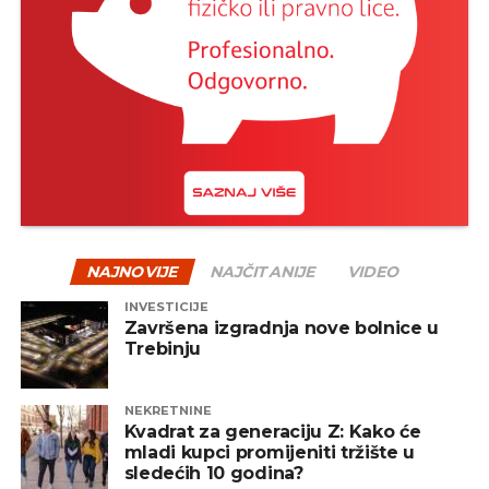
tok – nakon pada uglavnom slijedi oporavak, a
istorija je više puta pokazala da su strpljivi investitori
na kraju često nagrađeni.
Jedan od načina za ublažavanje rizika jeste
diverzifikacija – odnosno raspodjela sredstava na
više vrsta fondova, uključujući akcijske, obvezničke,
mješovite i alternativne fondove. Na taj način se
smanjuje zavisnost od jednog tržišta ili sektora, a
portfelj postaje otporniji na negativne oscilacije.
NAJNOVIJE
NAJČITANIJE
VIDEO
INVESTICIJE
REKLAMA
Završena izgradnja nove bolnice u
Trebinju
NEKRETNINE
Kvadrat za generaciju Z: Kako će
mladi kupci promijeniti tržište u
Zaključak
sledećih 10 godina?