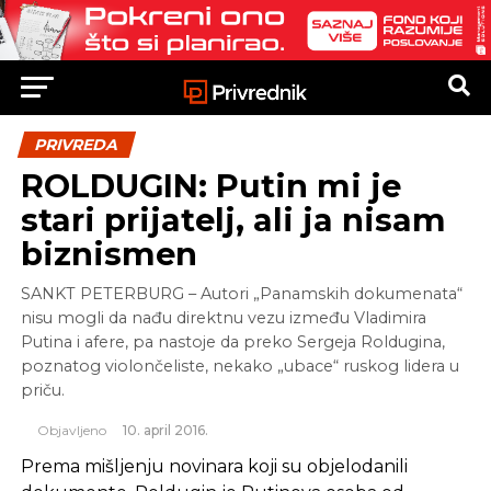
PRIVREDA
ROLDUGIN: Putin mi je
stari prijatelj, ali ja nisam
biznismen
SANKT PETERBURG – Autori „Panamskih dokumenata“
nisu mogli da nađu direktnu vezu između Vladimira
Putina i afere, pa nastoje da preko Sergeja Roldugina,
poznatog violončeliste, nekako „ubace“ ruskog lidera u
priču.
Objavljeno
10. april 2016.
Prema mišljenju novinara koji su objelodanili