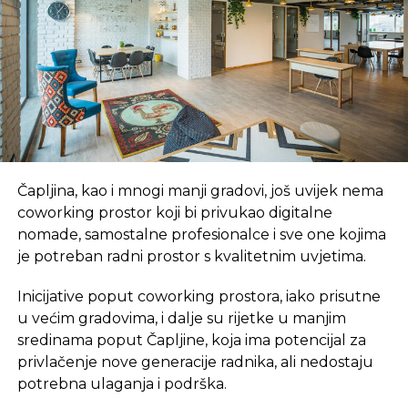
vozili po Lenjingradu /danas Sankt Peterburgu/“.
Roldugin je bio i kum na krštenju prve Putinove
kćeri Maše, što je još jedan, navodni, „dokaz“ za
optužbe da je „čuvar novca“.
Po završetku Lenjingradskog konzervatorija
Roldugin je putovao na gostovanja u Japan. „Imao
sam više novca od Vovke /Putina/. S tih putovanja
Čapljina, kao i mnogi manji gradovi, još uvijek nema
sam mu donosio suvenire i razne majice“, napisao je
coworking prostor koji bi privukao digitalne
Roldugin.
nomade, samostalne profesionalce i sve one kojima
je potreban radni prostor s kvalitetnim uvjetima.
Sergej Roldugin u Rusiji se, inače, nije često
pominjao kao Putinov prijatelj. U medijima je on
Inicijative poput coworking prostora, iako prisutne
najčešće figurirao kao solista i dirigent „Marijinskog
u većim gradovima, i dalje su rijetke u manjim
teatra“, muzički menadžer i pokrovitelj umjetnosti.
sredinama poput Čapljine, koja ima potencijal za
privlačenje nove generacije radnika, ali nedostaju
On je imao manjinske dionice u banci „Rosija“, koja
potrebna ulaganja i podrška.
je u pojedinim stranim i ruskim liberalnim medijima