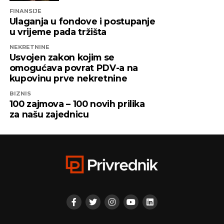
njima, skupa sa firmama “Infinity Media”, “Prointer
FINANSIJE
ITSS”, “Sirius 2010”, “Kaldera”, “K-2 Audio” u čijem je
Ulaganja u fondove i postupanje
vlasništvu Alternativna televizija, “Una World” u
u vrijeme pada tržišta
čijem je vlasništvu bila “Una TV”.
NEKRETNINE
Usvojen zakon kojim se
Iz “Infinity-ja” su tada saopštili da će bez posla ostati
omogućava povrat PDV-a na
oko 800 ljudi, a spas su potražili u registrovanju
kupovinu prve nekretnine
novih kompanija i promjenama vlasničke strukture,
BIZNIS
pretvarajućći dotatašnje rukovodioce u vlasnike.
100 zajmova – 100 novih prilika
za našu zajednicu
„Invictus“ su prije mjesec dana osnovali menadžeri
„Prointera“ i „Siriusa”.
CAPITAL.BA
REKLAMA