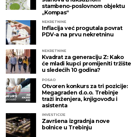
nadležne institucije da što prije pronađu
stambeno-poslovnom objektu
adekvatno rješenje kako ni jedna druga
„Kompas“
domaća kompanija u budućnosti ne bi bila
NEKRETNINE
izložena nezabilježenoj diskriminaciji”
,
Inflacija već progutala povrat
saopšteno je iz “Invictusa”.
PDV-a na prvu nekretninu
Kažu i da su sada izloženi potezima koji nemaju bilo
NEKRETNINE
kakve veze sa normalnim poslovanjem i
Kvadrat za generaciju Z: Kako
poštovanjem zakonskih normi, a da ih relevantne
će mladi kupci promijeniti tržište
institucije kao savjesnog poslovnog subjekta nisu u
u sledećih 10 godina?
stanju zaštiti, zbog čega moraju priznati da je teško
POSAO
pronaći adekvatniji odgovor koji ne bi uključivao
Otvoren konkurs za tri pozicije:
ozbiljnije rezove u samoj kompaniji.
Megagraden d.o.o. Trebinje
traži inženjera, knjigovođu i
Podsjetimo, 18. juna ove godine američka
asistenta
Kancelarija za kontrolu imovine stranaca OFAC
INVESTICIJE
uvela je sankcije nizu kompanija koje “čine mrežu
Završena izgradnja nove
podrške predsjedniku Republike Srpske Miloradu
bolnice u Trebinju
Dodiku”, a “Infinity International” se našao među