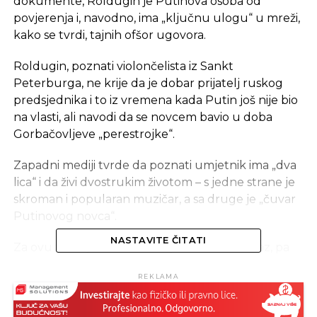
dokumente, Roldugin je Putinova osoba od
povjerenja i, navodno, ima „ključnu ulogu“ u mreži,
kako se tvrdi, tajnih ofšor ugovora.
Roldugin, poznati violončelista iz Sankt
Peterburga, ne krije da je dobar prijatelj ruskog
predsjednika i to iz vremena kada Putin još nije bio
na vlasti, ali navodi da se novcem bavio u doba
Gorbačovljeve „perestrojke“.
Zapadni mediji tvrde da poznati umjetnik ima „dva
lica“ i da živi dvostrukim životom – s jedne strane je
skroman i popularan muzičar, a sa druge je „čuvar
Putinovog novca“.
NASTAVITE ČITATI
Za ovu tvrdnju autori nemaju direktan dokaz, pa
nastoje da pričom o Rolduginu nekako povežu
REKLAMA
Putina i aferu.
U glavnoj biografskoj knjizi pod naslovom „U prvom