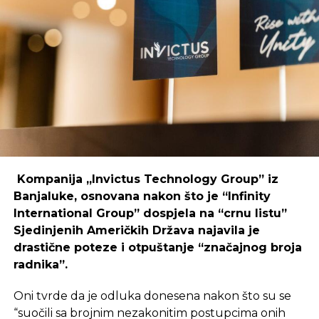
Primjer mostarskog CodeHuba pokazuje da
SRNA
coworking prostori mogu uspješno djelovati i u
regijama koje nisu urbani centri, ali zahtijeva
SLIČNE TEME:
ROLDUGIN
podršku i ulaganja koja će omogućiti dugoročnu
održivost ovakvih inicijativa.
SLEDEĆI
KAMERON: Nemam nikakve akcije ni ofšor
sredstva
REKLAMA
NE PROPUSTITE
MAS najavljuje ukidanje tajnovitosti računa
Kompanija „Invictus Technology Group” iz
Banjaluke, osnovana nakon što je “Infinity
International Group” dospjela na “crnu listu”
Sjedinjenih Američkih Država najavila je
Ulaganje u coworking prostor u Čapljini moglo bi
drastične poteze i otpuštanje “značajnog broja
postati ključan korak prema stvaranju napredne
radnika”.
poslovne klime, privlačenju novih profesionalaca te
razvoja poslovnih veza koje bi mogle potaknuti
Oni tvrde da je odluka donesena nakon što su se
nove projekte i lokalnu ekonomiju.
“suočili sa brojnim nezakonitim postupcima onih