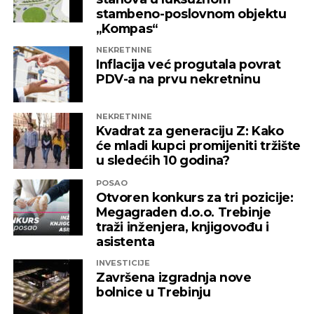
nadležne institucije da što prije pronađu
stambeno-poslovnom objektu
adekvatno rješenje kako ni jedna druga
„Kompas“
domaća kompanija u budućnosti ne bi bila
NEKRETNINE
izložena nezabilježenoj diskriminaciji”
,
Inflacija već progutala povrat
saopšteno je iz “Invictusa”.
PDV-a na prvu nekretninu
Kažu i da su sada izloženi potezima koji nemaju bilo
NEKRETNINE
kakve veze sa normalnim poslovanjem i
Kvadrat za generaciju Z: Kako
poštovanjem zakonskih normi, a da ih relevantne
će mladi kupci promijeniti tržište
institucije kao savjesnog poslovnog subjekta nisu u
u sledećih 10 godina?
stanju zaštiti, zbog čega moraju priznati da je teško
POSAO
pronaći adekvatniji odgovor koji ne bi uključivao
Otvoren konkurs za tri pozicije:
ozbiljnije rezove u samoj kompaniji.
Megagraden d.o.o. Trebinje
traži inženjera, knjigovođu i
Podsjetimo, 18. juna ove godine američka
asistenta
Kancelarija za kontrolu imovine stranaca OFAC
INVESTICIJE
uvela je sankcije nizu kompanija koje “čine mrežu
Završena izgradnja nove
podrške predsjedniku Republike Srpske Miloradu
bolnice u Trebinju
Dodiku”, a “Infinity International” se našao među