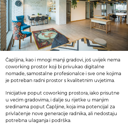
fazi, odnosno omogućeno normalno
funkcionisanje, ja sam 100 odsto ubijeđen da se
preduzeće može vratiti u novu životnu fazu,
očišćenog bilansa, bez dugovanja, tereta i da može
normalno funkcionisati“, naveo je Vještica i dodao
da je račun firme trenutno blokiran, te da su skoro
svi radnici aktiviranjem presuda blokirali račun
firme. Inače, prijedlog Vladi RS, odnosno
Čapljina, kao i mnogi manji gradovi, još uvijek nema
Ministarstvu industrije, energetike i rudarstva RS,
coworking prostor koji bi privukao digitalne
za finansijsko i operativno restrukturiranje
nomade, samostalne profesionalce i sve one kojima
preduzeća, dostavljen je krajem prošlog mjeseca.
je potreban radni prostor s kvalitetnim uvjetima.
Kako smo uspjeli saznati, Vlada bi se po tom
prijedlogu mogla odrediti polovinom sljedeće
Inicijative poput coworking prostora, iako prisutne
sedmice. Ukoliko Vlada da saglasnost na taj
u većim gradovima, i dalje su rijetke u manjim
prijedlog, Uprava će biti zadužena da izradi
sredinama poput Čapljine, koja ima potencijal za
konačan plan restrukturiranja koji treba da bude
privlačenje nove generacije radnika, ali nedostaju
usaglašen sa svim povjeriocima, a nakon toga će
potrebna ulaganja i podrška.
nadležnom privrednom sudu predložiti taj plan,