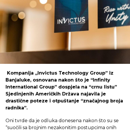
Primjer mostarskog CodeHuba pokazuje da
coworking prostori mogu uspješno djelovati i u
regijama koje nisu urbani centri, ali zahtijeva
podršku i ulaganja koja će omogućiti dugoročnu
održivost ovakvih inicijativa.
REKLAMA
Kompanija „Invictus Technology Group” iz
Banjaluke, osnovana nakon što je “Infinity
International Group” dospjela na “crnu listu”
Sjedinjenih Američkih Država najavila je
Ulaganje u coworking prostor u Čapljini moglo bi
drastične poteze i otpuštanje “značajnog broja
postati ključan korak prema stvaranju napredne
radnika”.
poslovne klime, privlačenju novih profesionalaca te
razvoja poslovnih veza koje bi mogle potaknuti
Oni tvrde da je odluka donesena nakon što su se
nove projekte i lokalnu ekonomiju.
“suočili sa brojnim nezakonitim postupcima onih