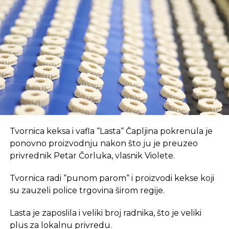
sagledane sve mogućnosti i uzeta u obzir
Prvo, oni pružaju brz internet i tehnološki
najbezbolnija varijanta za „Kosmos“.
opremljen prostor, što je ključan preduvjet za
suvremeni način rada.
Izvor: Nezavisne novine
REKLAMA
SLIČNE TEME:
SLEDEĆI
Obnovljeni radovi na izgradnji “Južnog toka”?
NE PROPUSTITE
Saudijska Arabija planira da „premosti“
Crveno more
U coworking prostoru, radnici su okruženi sličnim
Tvornica keksa i vafla “Lasta“ Čapljina pokrenula je
profesionalcima, što potiče produktivnost i radnu
ponovno proizvodnju nakon što ju je preuzeo
atmosferu koju je teško postići u kućnom
privrednik Petar Čorluka, vlasnik Violete.
okruženju.
Tvornica radi “punom parom“ i proizvodi kekse koji
Dodatna prednost coworkinga je umrežavanje i
su zauzeli police trgovina širom regije.
stvaranje novih poslovnih veza. Rad u zajedničkom
Lasta je zaposlila i veliki broj radnika, što je veliki
prostoru omogućava razmjenu ideja, kontakata i
plus za lokalnu privredu.
suradnji, čime coworking prostor postaje inkubator