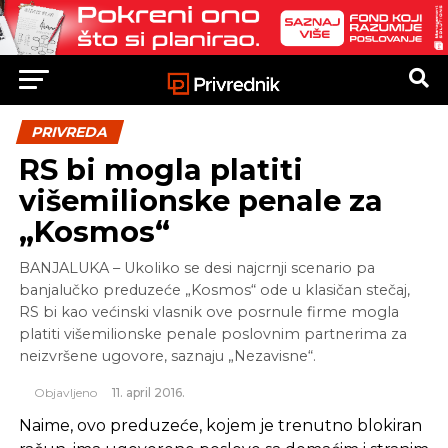
PRIVREDA
RS bi mogla platiti
višemilionske penale za
„Kosmos“
BANJALUKA – Ukoliko se desi najcrnji scenario pa
banjalučko preduzeće „Kosmos“ ode u klasičan stečaj,
RS bi kao većinski vlasnik ove posrnule firme mogla
platiti višemilionske penale poslovnim partnerima za
neizvršene ugovore, saznaju „Nezavisne“.
Objavljeno
11. april 2016.
Naime, ovo preduzeće, kojem je trenutno blokiran