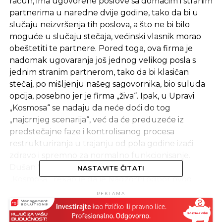
račun, ima ugovorene poslove sa domaćim i stranim
partnerima u naredne dvije godine, tako da bi u
slučaju neizvršenja tih poslova, a što ne bi bilo
moguće u slučaju stečaja, većinski vlasnik morao
obeštetiti te partnere. Pored toga, ova firma je
nadomak ugovaranja još jednog velikog posla s
jednim stranim partnerom, tako da bi klasičan
stečaj, po mišljenju našeg sagovornika, bio suluda
opcija, posebno jer je firma „živa“. Ipak, u Upravi
„Kosmosa“ se nadaju da neće doći do tog
„najcrnjeg scenarija“, već da će preduzeće iz
predstečajne faze i kontrolisanog procesa
restrukturiranja u trajanju od pola godine izaći
zdravo i spremno za normalno funkcionisanje.
Dušan Vještica, vršilac dužnosti direktora
NASTAVITE ČITATI
„Kosmosa“, rekao je da je Nadzorni odbor ovog
preduzeća, zajedno s njim kao menadžerom firme,
REKLAMA
donio odluku da predloži Vladi RS kontrolisani
proces restrukturiranja, a nikako stečaj. Zakon o