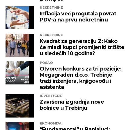
NEKRETNINE
Inflacija već progutala povrat
PDV-a na prvu nekretninu
NEKRETNINE
Kvadrat za generaciju Z: Kako
će mladi kupci promijeniti tržište
u sledećih 10 godina?
POSAO
Otvoren konkurs za tri pozicije:
Megagraden d.o.o. Trebinje
traži inženjera, knjigovođu i
asistenta
INVESTICIJE
Završena izgradnja nove
bolnice u Trebinju
EKONOMIJA
“Fundamental” u Banjaluci: