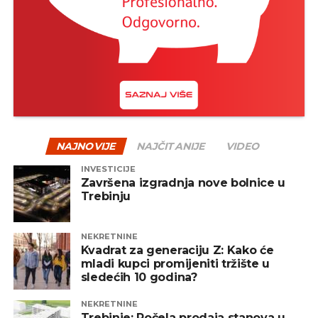
NAJNOVIJE
NAJČITANIJE
VIDEO
INVESTICIJE
Završena izgradnja nove bolnice u
Trebinju
NEKRETNINE
Kvadrat za generaciju Z: Kako će
mladi kupci promijeniti tržište u
sledećih 10 godina?
NEKRETNINE
Trebinje: Počela prodaja stanova u