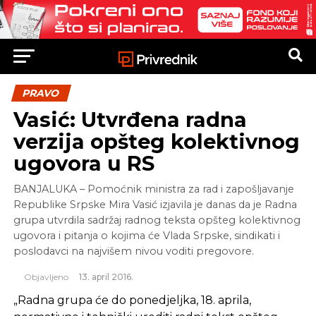
PRAVO
Vasić: Utvrđena radna
verzija opšteg kolektivnog
ugovora u RS
BANJALUKA – Pomoćnik ministra za rad i zapošljavanje
Republike Srpske Mira Vasić izjavila je danas da je Radna
grupa utvrdila sadržaj radnog teksta opšteg kolektivnog
ugovora i pitanja o kojima će Vlada Srpske, sindikati i
poslodavci na najvišem nivou voditi pregovore.
Objavljeno
13. april 2016.
„Radna grupa će do ponedjeljka, 18. aprila,