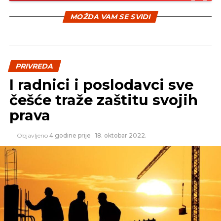
SLIČNE TEME:
MOŽDA VAM SE SVIDI
SLEDEĆI
Predstavljen model Pravilnika o radu
NE PROPUSTITE
Srbija staje na kraj radu na crno?
PRIVREDA
I radnici i poslodavci sve
češće traže zaštitu svojih
prava
Objavljeno
4 godine prije
18. oktobar 2022.