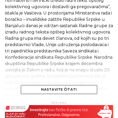
normativno i tehnički urediti radni tekst opšteg
kolektivnog ugovora i dostaviti ga pregovaračima“,
istakla je Vasićeva. U prostorijama Ministarstva rada i
boračko – invalidske zaštite Republike Srpske u
Banjaluci danas je održan sastanak Radne grupe za
izradu radnog teksta opšteg kolektivnog ugovora.
Radna grupa ima devet članova, od kojih su po tri
predstavnici Vlade, Unije udruženja poslodavaca i
tri zajednička predstavnika Saveza sindikata i
Konfederacije sindikata Republike Srpske. Narodna
skupština Republike Srpske krajem decembra
usvojila je Zakon o radu, koji je na snagu stupio 20.
januara ove godine. Socijalnim partnerima dat je
rok od dva mjeseca da započnu pregovore o
novom opštem kolektivnom ugovoru i granskim
NASTAVITE ČITATI
kolektivnim ugovorima, dok stari važe do 20. aprila.
REKLAMA
Izvor: Srna