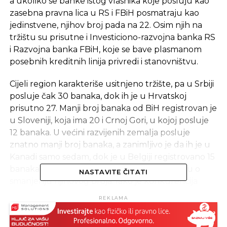
a ukoliko se banke istog vlasnika koje posluju kao
zasebna pravna lica u RS i FBiH posmatraju kao
jedinstvene, njihov broj pada na 22. Osim njih na
tržištu su prisutne i Investiciono-razvojna banka RS
i Razvojna banka FBiH, koje se bave plasmanom
posebnih kreditnih linija privredi i stanovništvu.
Cijeli region karakteriše usitnjeno tržište, pa u Srbiji
posluje čak 30 banaka, dok ih je u Hrvatskoj
prisutno 27. Manji broj banaka od BiH registrovan je
u Sloveniji, koja ima 20 i Crnoj Gori, u kojoj posluje
12 banaka. U većini razvijenih zemalja posluje
znatno manji broj banaka, a zanimljivo je da ih je u
Kanadi samo sedam, dok je u Belgiji registrovano 15
banaka, ali tamošnje vlasti ozbiljno razmišljaju o
NASTAVITE ČITATI
smanjenju njihovog broja. Iako je konkurencija
dobrodošla, prevelika iscjepkanost tržišta nosi i niz
REKLAMA
negativnih efekata.