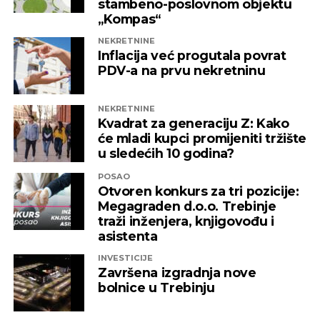
stambeno-poslovnom objektu
„Kompas“
NEKRETNINE
Inflacija već progutala povrat
PDV-a na prvu nekretninu
NEKRETNINE
Kvadrat za generaciju Z: Kako
će mladi kupci promijeniti tržište
u sledećih 10 godina?
POSAO
Otvoren konkurs za tri pozicije:
Megagraden d.o.o. Trebinje
traži inženjera, knjigovođu i
asistenta
INVESTICIJE
Završena izgradnja nove
bolnice u Trebinju