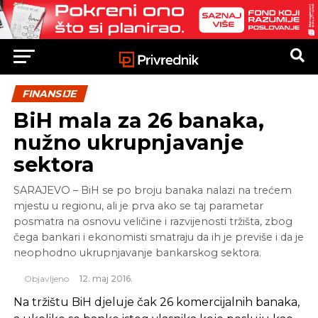
FINANSIJE
BiH mala za 26 banaka,
nužno ukrupnjavanje
sektora
SARAJEVO – BiH se po broju banaka nalazi na trećem
mjestu u regionu, ali je prva ako se taj parametar
posmatra na osnovu veličine i razvijenosti tržišta, zbog
čega bankari i ekonomisti smatraju da ih je previše i da je
neophodno ukrupnjavanje bankarskog sektora.
Objavljeno
12. maj 2016.
Na tržištu BiH djeluje čak 26 komercijalnih banaka,