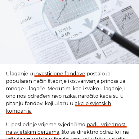
REKLAMA
Ulaganje u
investicione fondove
postalo je
popularan način štednje i ostvarivanja prinosa za
mnoge ulagače. Međutim, kao i svako ulaganje, i
ono nosi određeni nivo rizika, naročito kada su u
pitanju fondovi koji ulažu u
akcije svjetskih
kompanija
.
U posljednje vrijeme svjedočimo
padu vrijednosti
U vremenu kada tradicionalni oblici štednje nude
na svjetskim berzama
, što se direktno odrazilo i na
sve skromnije prinose, ovaj Fond se nameće kao