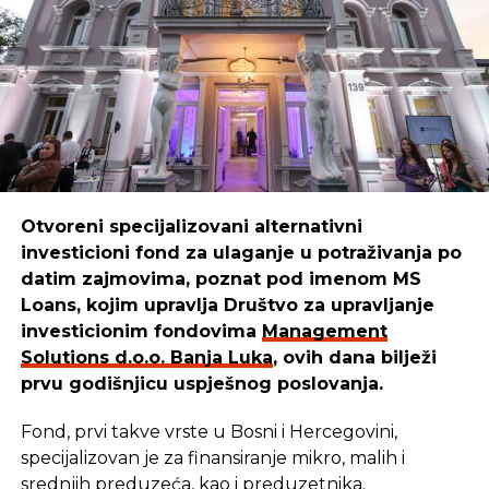
Boško
ističe:
“Mi smo sredstva iskoristili da kreiramo,
unaprijedimo i pustimo u izdavaštvo udžbenike za
djecu, prilagođene raznim uzrastima. Danas naši
udžbenici pomažu mnogim mališanima da lakše
uče i odrastaju.”
Otvoreni specijalizovani alternativni
investicioni fond za ulaganje u potraživanja po
REKLAMA
datim zajmovima, poznat pod imenom MS
Loans, kojim upravlja Društvo za upravljanje
investicionim fondovima
Management
Solutions d.o.o. Banja Luka
, ovih dana bilježi
prvu godišnjicu uspješnog poslovanja.
Cilj u
Management Solutions
-u ostaje isti: da
budemo pouzdan partner onima koji stvaraju,
Fond, prvi takve vrste u Bosni i Hercegovini,
razvijaju i unaprjeđuju našu zajednicu. Zato
specijalizovan je za finansiranje mikro, malih i
nastavljaju istim putem — jer kada ulažu u ljude i
srednjih preduzeća, kao i preduzetnika.