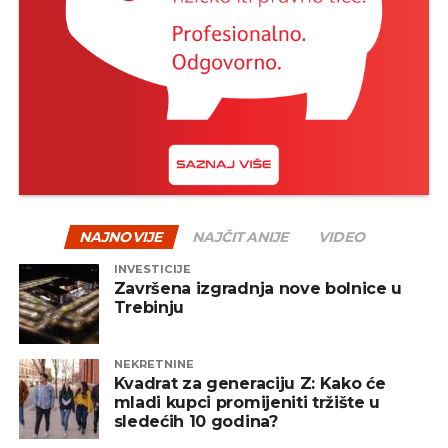
istorija je više puta pokazala da su strpljivi investitori
na kraju često nagrađeni.
Jedan od načina za ublažavanje rizika jeste
diverzifikacija – odnosno raspodjela sredstava na
više vrsta fondova, uključujući akcijske, obvezničke,
mješovite i alternativne fondove. Na taj način se
smanjuje zavisnost od jednog tržišta ili sektora, a
portfelj postaje otporniji na negativne oscilacije.
NAJNOVIJE
NAJČITANIJE
VIDEO
INVESTICIJE
REKLAMA
Završena izgradnja nove bolnice u
Trebinju
NEKRETNINE
Kvadrat za generaciju Z: Kako će
mladi kupci promijeniti tržište u
Zaključak
sledećih 10 godina?