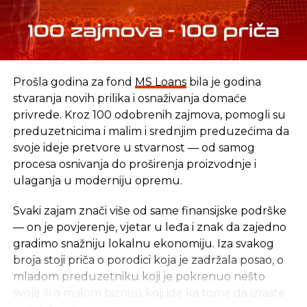
poželjno je da je njihov broj što veći, jer se time
smanjuje tržišna moć velikih banaka, koje bi, u
protivnom, imale monopolistički položaj na tržištu.
Ako bi broj banaka bio sveden na četiri ili pet, na
tržištu bi bio prisutan oligopol, jer bi strane banke u
Prošla godina za fond
MS Loans
bila je godina
potpunosti kontrolisale tržište i određivale cijenu
stvaranja novih prilika i osnaživanja domaće
kredita koji bi bili znatno skuplji, jer se one
privrede. Kroz 100 odobrenih zajmova, pomogli su
finansiraju iz inostranstva. Potrebno nam je više
preduzetnicima i malim i srednjim preduzećima da
jačih i većih domaćih privatnih banaka i u tom
svoje ideje pretvore u stvarnost — od samog
slučaju bi nam bilo dovoljno četiri ili pet tih
procesa osnivanja do proširenja proizvodnje i
institucija, ali činjenica je da se sve domaće privatne
ulaganja u moderniju opremu.
banke, prije ili kasnije, ugase“, kaže Đogo.
Svaki zajam znači više od same finansijske podrške
Agencija za bankarstvo FBiH oduzela je 2013.
— on je povjerenje, vjetar u leđa i znak da zajedno
godine dozvolu za rad Postbanci BH iz Sarajeva i
gradimo snažniju lokalnu ekonomiju. Iza svakog
otvorila postupak njene likvidacije. Dozvolu za rad
broja stoji priča o porodici koja je zadržala posao, o
godinu ranije izgubila je i Hercegovačka banka iz
mladom preduzetniku koji je pokrenuo nešto
Mostara. Na osnovu odluke Agencije za bankarstvo
svoje ili o malom biznisu koji ide ka tome da izraste
RS 2014. godine likvidirana je Bobar banka Bijeljina,