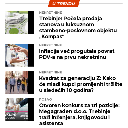
prethodnog dogovora iza zatvorenih vrata, bez
U TRENDU
tendera.
NEKRETNINE
Trebinje: Počela prodaja
Capital
stanova u luksuznom
stambeno-poslovnom objektu
„Kompas“
REKLAMA
NEKRETNINE
Inflacija već progutala povrat
PDV-a na prvu nekretninu
NEKRETNINE
Kvadrat za generaciju Z: Kako
će mladi kupci promijeniti tržište
u sledećih 10 godina?
POSAO
Otvoren konkurs za tri pozicije:
Megagraden d.o.o. Trebinje
traži inženjera, knjigovođu i
asistenta