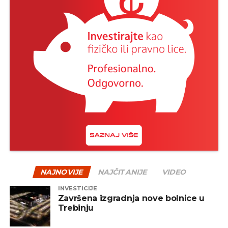
–
Implementacija je predviđena u dvije
paralelne faze. Omogućava potpunu
integraciju državnih organa, akademskog i
privatnog sektora u upravljanju incidentima.
Funkcije zaštite u odnosu na korisnike se
ogledaju u zaštiti tri grupe korisnika: javne
uprave i kritičnih infrastruktura, zaštiti djece i
zaštiti mikro, malih i srednjih preduzeća
–
istaknuto je u saopštenju.
REKLAMA
NAJNOVIJE
NAJČITANIJE
VIDEO
INVESTICIJE
Završena izgradnja nove bolnice u
Trebinju
Iz Agencije su istakli da će sistem štititi javnu
upravu i kritične infrastrukture koje čini 780