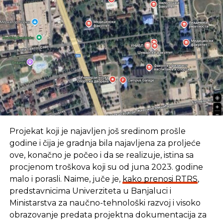
Projekat koji je najavljen još sredinom prošle
godine i čija je gradnja bila najavljena za proljeće
ove, konačno je počeo i da se realizuje, istina sa
procjenom troškova koji su od juna 2023. godine
malo i porasli. Naime, juče je,
kako prenosi RTRS
,
predstavnicima Univerziteta u Banjaluci i
Ministarstva za naučno-tehnološki razvoj i visoko
obrazovanje predata projektna dokumentacija za