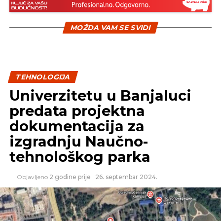
Potpuno novi Instagram
MOŽDA VAM SE SVIDI
TEHNOLOGIJA
Univerzitetu u Banjaluci
predata projektna
dokumentacija za
izgradnju Naučno-
tehnološkog parka
Objavljeno
2 godine prije
26. septembar 2024.