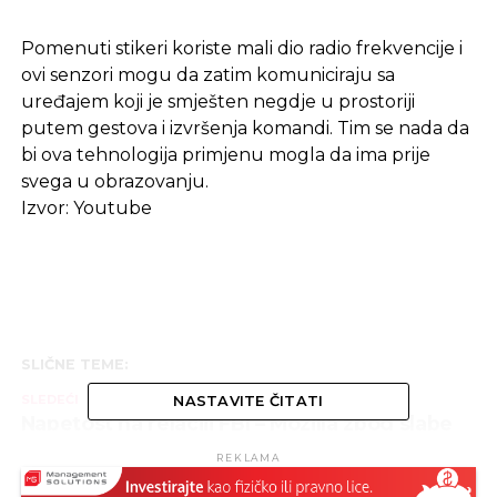
Pomenuti stikeri koriste mali dio radio frekvencije i
ovi senzori mogu da zatim komuniciraju sa
uređajem koji je smješten negdje u prostoriji
putem gestova i izvršenja komandi. Tim se nada da
bi ova tehnologija primjenu mogla da ima prije
svega u obrazovanju.
Izvor: Youtube
SLIČNE TEME:
SLEDEĆI
NASTAVITE ČITATI
Napetost na relaciji FBI – Mozilla zbog slabe
tačke Tor pretraživača
REKLAMA
NE PROPUSTITE