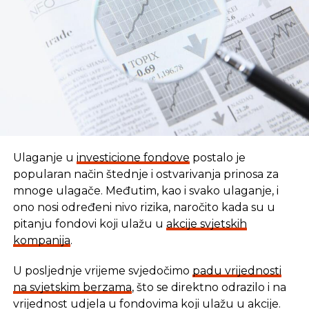
REKLAMA
Ulaganje u
investicione fondove
postalo je
popularan način štednje i ostvarivanja prinosa za
mnoge ulagače. Međutim, kao i svako ulaganje, i
ono nosi određeni nivo rizika, naročito kada su u
pitanju fondovi koji ulažu u
akcije svjetskih
kompanija
.
U posljednje vrijeme svjedočimo
padu vrijednosti
U vremenu kada tradicionalni oblici štednje nude
na svjetskim berzama
, što se direktno odrazilo i na
sve skromnije prinose, ovaj Fond se nameće kao
vrijednost udjela u fondovima koji ulažu u akcije.
moderna alternativa svima koji žele da njihov novac