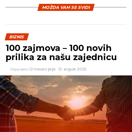
Naglasili su da, iako je bilo predviđeno, u prošloj
MOŽDA VAM SE SVIDI
godini nije realizovana inicijativa da se uvedu
dodatni izvori finansiranja zdravstvenog sistema od
akciza na duvan i alkohol, što je, takođe, dodatno
doprinijelo stvaranju obaveza Fonda.
BIZNIS
100 zajmova – 100 novih
REKLAMA
prilika za našu zajednicu
Objavljeno
12 meseci prije
12. avgust 2025.
Pored navedenog, obaveze za dijalizu su povećane
i jer je broj osiguranika kojima su pružane usluge
dijalize u 2015. godini u odnosu na 2014. povećan za
126 pacijenata, te ih je ukupno ovu uslugu koristilo
1.713.