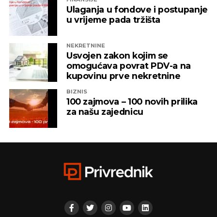
Ulaganja u fondove i postupanje
u vrijeme pada tržišta
NEKRETNINE
Usvojen zakon kojim se
omogućava povrat PDV-a na
kupovinu prve nekretnine
BIZNIS
100 zajmova – 100 novih prilika
za našu zajednicu