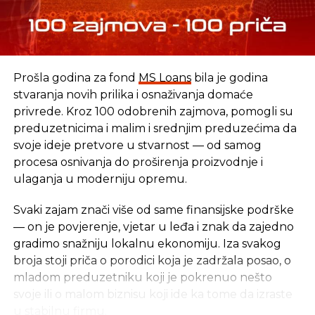
Izvro: Glas Srpske
SLIČNE TEME:
Prošla godina za fond
MS Loans
bila je godina
SLEDEĆI
stvaranja novih prilika i osnaživanja domaće
Italijanska Vlada odobrila Srbiji kreditnu liniju
privrede. Kroz 100 odobrenih zajmova, pomogli su
vrijednu 30 miliona evra
preduzetnicima i malim i srednjim preduzećima da
NE PROPUSTITE
svoje ideje pretvore u stvarnost — od samog
Uskoro će biti okončana isplata stare devizne
procesa osnivanja do proširenja proizvodnje i
štednje
ulaganja u moderniju opremu.
Svaki zajam znači više od same finansijske podrške
— on je povjerenje, vjetar u leđa i znak da zajedno
gradimo snažniju lokalnu ekonomiju. Iza svakog
broja stoji priča o porodici koja je zadržala posao, o
mladom preduzetniku koji je pokrenuo nešto
svoje ili o malom biznisu koji ide ka tome da izraste
u stabilnu firmu.