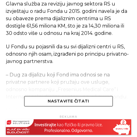
Glavna služba za reviziju javnog sektora RS u
izvještaju o radu Fonda u 2015. godini navela je da
su obaveze prema dijaliznim centrima u RS
dostigle 61,56 miliona KM, što je za 14,30 miliona ili
30 odsto više u odnosu na kraj 2014. godine.
U Fondu su pojasnili da su svi dijalizni centri u RS,
odnosno njih osam, izgrađeni po principu privatno-
javnog partnerstva.
– Dug za dijalizu koji Fond ima odnosi se na
privatne partnere koji pružaju ove usluge,
odnosno kompaniju „Fresenius Medical Care“ i
Internacionalni dijaliza centar – naveli su u Fondu.
NASTAVITE ČITATI
Naglasili su da je glavni razlog povećanja obaveza
nedovoljno ostvarenje prihoda Fonda, koje nije bilo
REKLAMA
dovoljno da bi se pokrili svi troškovi osiguranika.