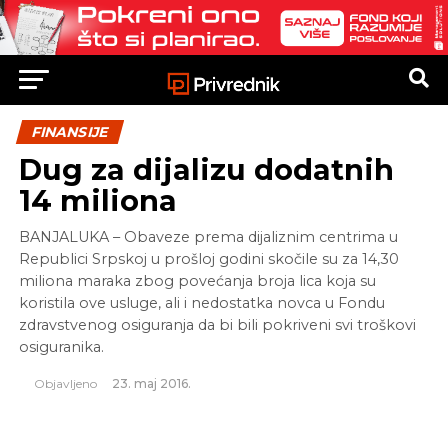
FINANSIJE
Dug za dijalizu dodatnih
14 miliona
BANJALUKA – Obaveze prema dijaliznim centrima u
Republici Srpskoj u prošloj godini skočile su za 14,30
miliona maraka zbog povećanja broja lica koja su
koristila ove usluge, ali i nedostatka novca u Fondu
zdravstvenog osiguranja da bi bili pokriveni svi troškovi
osiguranika.
Objavljeno
23. maj 2016.