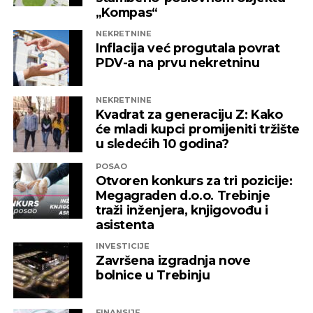
„Kompas“
NEKRETNINE
Inflacija već progutala povrat
PDV-a na prvu nekretninu
NEKRETNINE
Kvadrat za generaciju Z: Kako
će mladi kupci promijeniti tržište
u sledećih 10 godina?
POSAO
Otvoren konkurs za tri pozicije:
Megagraden d.o.o. Trebinje
traži inženjera, knjigovođu i
asistenta
INVESTICIJE
Završena izgradnja nove
bolnice u Trebinju
FINANSIJE