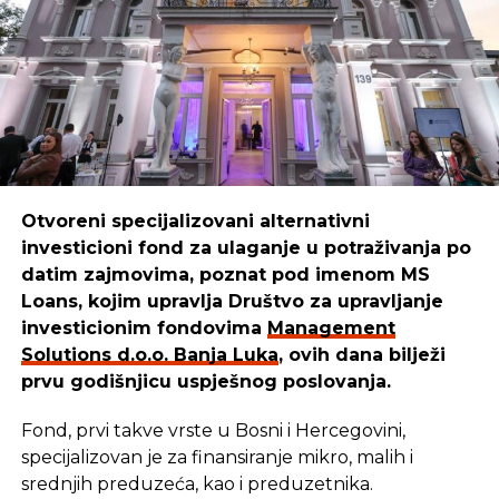
Boško
ističe:
“Mi smo sredstva iskoristili da kreiramo,
unaprijedimo i pustimo u izdavaštvo udžbenike za
djecu, prilagođene raznim uzrastima. Danas naši
udžbenici pomažu mnogim mališanima da lakše
uče i odrastaju.”
Otvoreni specijalizovani alternativni
investicioni fond za ulaganje u potraživanja po
REKLAMA
datim zajmovima, poznat pod imenom MS
Loans, kojim upravlja Društvo za upravljanje
investicionim fondovima
Management
Solutions d.o.o. Banja Luka
, ovih dana bilježi
prvu godišnjicu uspješnog poslovanja.
Cilj u
Management Solutions
-u ostaje isti: da
budemo pouzdan partner onima koji stvaraju,
Fond, prvi takve vrste u Bosni i Hercegovini,
razvijaju i unaprjeđuju našu zajednicu. Zato
specijalizovan je za finansiranje mikro, malih i
nastavljaju istim putem — jer kada ulažu u ljude i
srednjih preduzeća, kao i preduzetnika.