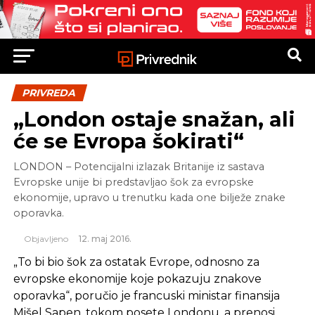
PRIVREDA
„London ostaje snažan, ali
će se Evropa šokirati“
LONDON – Potencijalni izlazak Britanije iz sastava
Evropske unije bi predstavljao šok za evropske
ekonomije, upravo u trenutku kada one bilježe znake
oporavka.
Objavljeno
12. maj 2016.
„To bi bio šok za ostatak Evrope, odnosno za
evropske ekonomije koje pokazuju znakove
oporavka“, poručio je francuski ministar finansija
Mišel Sapen, tokom posete Londonu, a prenosi