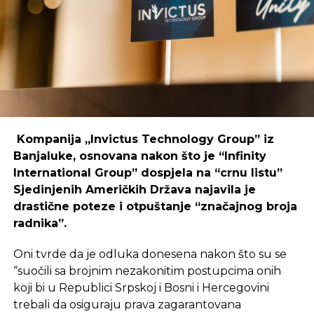
coworking prostori mogu uspješno djelovati i u
regijama koje nisu urbani centri, ali zahtijeva
podršku i ulaganja koja će omogućiti dugoročnu
održivost ovakvih inicijativa.
REKLAMA
Kompanija „Invictus Technology Group” iz
Banjaluke, osnovana nakon što je “Infinity
International Group” dospjela na “crnu listu”
Sjedinjenih Američkih Država najavila je
Ulaganje u coworking prostor u Čapljini moglo bi
drastične poteze i otpuštanje “značajnog broja
postati ključan korak prema stvaranju napredne
radnika”.
poslovne klime, privlačenju novih profesionalaca te
razvoja poslovnih veza koje bi mogle potaknuti
Oni tvrde da je odluka donesena nakon što su se
nove projekte i lokalnu ekonomiju.
“suočili sa brojnim nezakonitim postupcima onih
koji bi u Republici Srpskoj i Bosni i Hercegovini
trebali da osiguraju prava zagarantovana