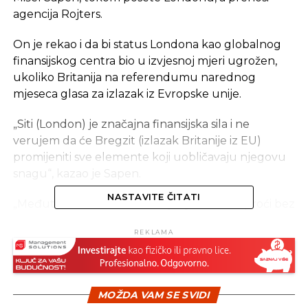
agencija Rojters.
On je rekao i da bi status Londona kao globalnog
finansijskog centra bio u izvjesnoj mjeri ugrožen,
ukoliko Britanija na referendumu narednog
mjeseca glasa za izlazak iz Evropske unije.
„Siti (London) je značajna finansijska sila i ne
verujem da će Bregzit (izlazak Britanije iz EU)
promijeniti sve elemente koji uobličavaju njegovu
snagu“, kazao je Sapen.
NASTAVITE ČITATI
„Međutim, isto tako sam mišljenja da neće proći bez
ikakvih efekata“, dodao je on.
REKLAMA
Izvor: Tanjug
MOŽDA VAM SE SVIDI