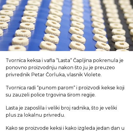
suvremeni način rada.
REKLAMA
U coworking prostoru, radnici su okruženi sličnim
Tvornica keksa i vafla “Lasta“ Čapljina pokrenula je
profesionalcima, što potiče produktivnost i radnu
ponovno proizvodnju nakon što ju je preuzeo
atmosferu koju je teško postići u kućnom
privrednik Petar Čorluka, vlasnik Violete.
okruženju.
Tvornica radi “punom parom“ i proizvodi kekse koji
Dodatna prednost coworkinga je umrežavanje i
su zauzeli police trgovina širom regije.
stvaranje novih poslovnih veza. Rad u zajedničkom
Lasta je zaposlila i veliki broj radnika, što je veliki
prostoru omogućava razmjenu ideja, kontakata i
plus za lokalnu privredu.
suradnji, čime coworking prostor postaje inkubator
novih poslovnih inicijativa.
Kako se proizvode keksi i kako izgleda jedan dan u