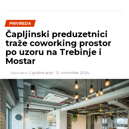
REKLAMA
PRIVREDA
Čapljinski preduzetnici
traže coworking prostor
SLIČNE TEME:
po uzoru na Trebinje i
SLEDEĆI
Mostar
Sajam mikro biznisa i porodičnog
preduzetništva u Beogradu, prijave do
Objavljeno
2 godine prije
12. novembar 2024.
16.maja
NE PROPUSTITE
Pustoš u fabrici „Drvo art“