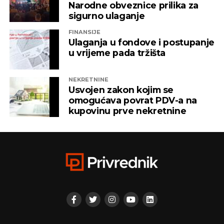
vlasništvu Alternativna televizija, “Una World” u
Narodne obveznice prilika za
čijem je vlasništvu bila “Una TV”.
sigurno ulaganje
FINANSIJE
Iz “Infinity-ja” su tada saopštili da će bez posla ostati
Ulaganja u fondove i postupanje
oko 800 ljudi, a spas su potražili u registrovanju
u vrijeme pada tržišta
novih kompanija i promjenama vlasničke strukture,
pretvarajućći dotatašnje rukovodioce u vlasnike.
NEKRETNINE
Usvojen zakon kojim se
„Invictus“ su prije mjesec dana osnovali menadžeri
omogućava povrat PDV-a na
„Prointera“ i „Siriusa”.
kupovinu prve nekretnine
CAPITAL.BA
REKLAMA