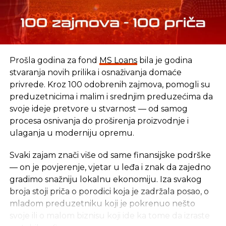
REKLAMA
Prošla godina za fond
MS Loans
bila je godina
stvaranja novih prilika i osnaživanja domaće
SLIČNE TEME:
privrede. Kroz 100 odobrenih zajmova, pomogli su
SLEDEĆI
preduzetnicima i malim i srednjim preduzećima da
Likvidacija neće uzdrmati bankarski sektor
svoje ideje pretvore u stvarnost — od samog
BiH
procesa osnivanja do proširenja proizvodnje i
ulaganja u moderniju opremu.
NE PROPUSTITE
Tegeltija: Srpska oštećena nepouzdanom
raspodjelom
Svaki zajam znači više od same finansijske podrške
— on je povjerenje, vjetar u leđa i znak da zajedno
gradimo snažniju lokalnu ekonomiju. Iza svakog
broja stoji priča o porodici koja je zadržala posao, o
mladom preduzetniku koji je pokrenuo nešto
svoje ili o malom biznisu koji ide ka tome da izraste