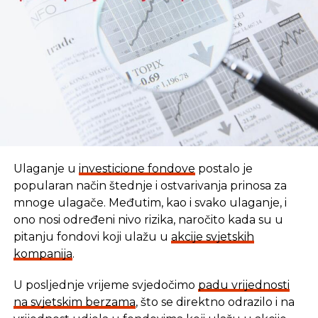
REKLAMA
Ulaganje u
investicione fondove
postalo je
popularan način štednje i ostvarivanja prinosa za
mnoge ulagače. Međutim, kao i svako ulaganje, i
ono nosi određeni nivo rizika, naročito kada su u
pitanju fondovi koji ulažu u
akcije svjetskih
kompanija
.
U posljednje vrijeme svjedočimo
padu vrijednosti
U vremenu kada tradicionalni oblici štednje nude
na svjetskim berzama
, što se direktno odrazilo i na
sve skromnije prinose, ovaj Fond se nameće kao