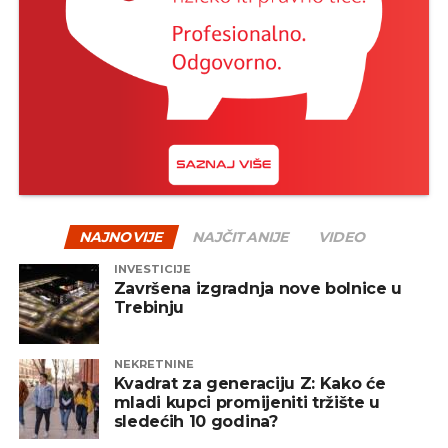
istorija je više puta pokazala da su strpljivi investitori
na kraju često nagrađeni.
Jedan od načina za ublažavanje rizika jeste
diverzifikacija – odnosno raspodjela sredstava na
više vrsta fondova, uključujući akcijske, obvezničke,
mješovite i alternativne fondove. Na taj način se
smanjuje zavisnost od jednog tržišta ili sektora, a
portfelj postaje otporniji na negativne oscilacije.
NAJNOVIJE
NAJČITANIJE
VIDEO
INVESTICIJE
REKLAMA
Završena izgradnja nove bolnice u
Trebinju
NEKRETNINE
Kvadrat za generaciju Z: Kako će
mladi kupci promijeniti tržište u
Zaključak
sledećih 10 godina?