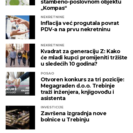
stambeno-poslovnom objektu
„Kompas“
NEKRETNINE
Inflacija već progutala povrat
PDV-a na prvu nekretninu
NEKRETNINE
Kvadrat za generaciju Z: Kako
će mladi kupci promijeniti tržište
u sledećih 10 godina?
POSAO
Otvoren konkurs za tri pozicije:
Megagraden d.o.o. Trebinje
traži inženjera, knjigovođu i
asistenta
INVESTICIJE
Završena izgradnja nove
bolnice u Trebinju