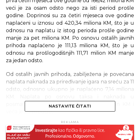
prva četiri mjeseca ove godine od 166,42 miliona KM
veći je za osam odsto nego za isti period prošle
godine. Doprinosi su za četiri mjeseca ove godine
naplaćeni u iznosu od 420,34 miliona KM, što je u
odnosu na naplatu iz istog perioda prošle godine
manje za pet miliona KM. Po osnovu ostalih javnih
prihoda naplaćeno je 111,13 miliona KM, što je u
odnosu na prošlogodišnjih 111,71 milion KM manje
za jedan odsto.
Od ostalih javnih prihoda, zabilježena je povećana
naplata
naknada za priređivanje igara na sreću za 11
odsto, odnosno ukupno je naplaćeno 7,14 miliona
KM. Naplata po osnovu taksa i naknada u
posmatranom periodu iznosila je 66,1 milion KM i
NASTAVITE ČITATI
veća je za tri odsto.
REKLAMA
Manja naplata od 29,57 miliona KM je zabilježena
kod zaostalih obaveza po osnovu indirektnih