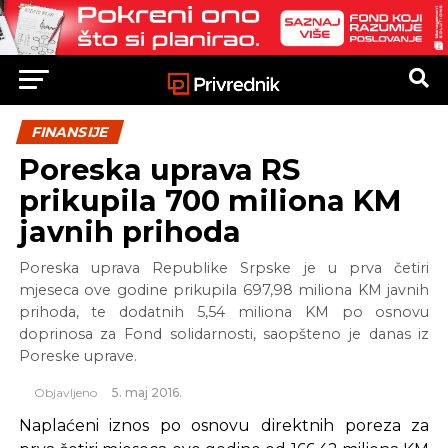
FINANSIJE
Poreska uprava RS
prikupila 700 miliona KM
javnih prihoda
Poreska uprava Republike Srpske je u prva četiri
mjeseca ove godine prikupila 697,98 miliona KM javnih
prihoda, te dodatnih 5,54 miliona KM po osnovu
doprinosa za Fond solidarnosti, saopšteno je danas iz
Poreske uprave.
Objavljeno
5. maj 2016.
Naplaćeni iznos po osnovu direktnih poreza za