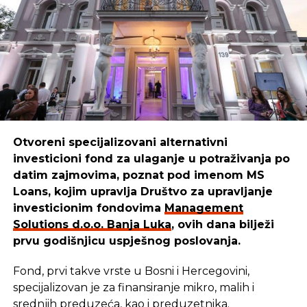
Boško
ističe:
“Mi smo sredstva iskoristili da kreiramo,
unaprijedimo i pustimo u izdavaštvo udžbenike za
djecu, prilagođene raznim uzrastima. Danas naši
udžbenici pomažu mnogim mališanima da lakše
uče i odrastaju.”
Otvoreni specijalizovani alternativni
investicioni fond za ulaganje u potraživanja po
REKLAMA
datim zajmovima, poznat pod imenom MS
Loans, kojim upravlja Društvo za upravljanje
investicionim fondovima
Management
Solutions d.o.o. Banja Luka
, ovih dana bilježi
prvu godišnjicu uspješnog poslovanja.
Cilj u
Management Solutions
-u ostaje isti: da
budemo pouzdan partner onima koji stvaraju,
Fond, prvi takve vrste u Bosni i Hercegovini,
razvijaju i unaprjeđuju našu zajednicu. Zato
specijalizovan je za finansiranje mikro, malih i
nastavljaju istim putem — jer kada ulažu u ljude i
srednjih preduzeća, kao i preduzetnika.