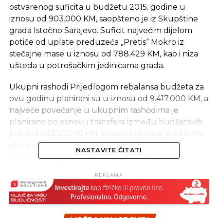
ostvarenog suficita u budžetu 2015. godine u
iznosu od 903.000 KM, saopšteno je iz Skupštine
grada Istočno Sarajevo. Suficit najvećim dijelom
potiče od uplate preduzeća „Pretis“ Mokro iz
stečajne mase u iznosu od 788.429 KM, kao i niza
ušteda u potrošačkim jedinicama grada.
Ukupni rashodi Prijedlogom rebalansa budžeta za
ovu godinu planirani su u iznosu od 9.417.000 KM, a
najveće povećanje u ukupnim rashodima je
planirano po osnovu transfera između budžetskih
jedinica za 530.000 KM. Gradska uprava je odlučila
da na ovaj način pomogne opštine koje su
NASTAVITE ČITATI
udružene u grad jer je većina u krizi zbog
smanjenog priliva sredstava po svim osnovama.
REKLAMA
Skupština grada će na sutrašnjoj sjednici razmatrati
i informaciju o radu Poreske uprave Republike
Srpske – područni centar Istočno Sarajevo, kao i