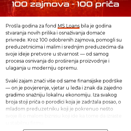
SLEDEĆI
Kredit od milijardu evra za projekte na
Novom putu svile na Zapadnom Balkanu
NE PROPUSTITE
Prošla godina za fond
MS Loans
bila je godina
Švicarska u BiH za 20 godina uložila milijardu
stvaranja novih prilika i osnaživanja domaće
KM, a bh. dijaspora u toj zemlji godišnje u BiH
privrede. Kroz 100 odobrenih zajmova, pomogli su
šalje 70 miliona franaka
preduzetnicima i malim i srednjim preduzećima da
svoje ideje pretvore u stvarnost — od samog
procesa osnivanja do proširenja proizvodnje i
ulaganja u moderniju opremu.
Svaki zajam znači više od same finansijske podrške
— on je povjerenje, vjetar u leđa i znak da zajedno
gradimo snažniju lokalnu ekonomiju. Iza svakog
broja stoji priča o porodici koja je zadržala posao, o
mladom preduzetniku koji je pokrenuo nešto
svoje ili o malom biznisu koji ide ka tome da izraste
u stabilnu firmu.