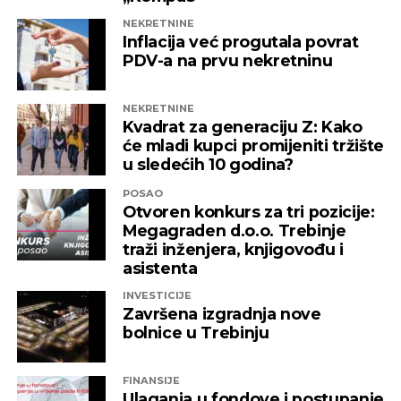
NEKRETNINE
Inflacija već progutala povrat
PDV-a na prvu nekretninu
NEKRETNINE
Kvadrat za generaciju Z: Kako
će mladi kupci promijeniti tržište
u sledećih 10 godina?
POSAO
Otvoren konkurs za tri pozicije:
Megagraden d.o.o. Trebinje
traži inženjera, knjigovođu i
asistenta
INVESTICIJE
Završena izgradnja nove
bolnice u Trebinju
FINANSIJE
Ulaganja u fondove i postupanje