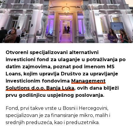
Boško
ističe:
“Mi smo sredstva iskoristili da kreiramo,
unaprijedimo i pustimo u izdavaštvo udžbenike za
djecu, prilagođene raznim uzrastima. Danas naši
udžbenici pomažu mnogim mališanima da lakše
uče i odrastaju.”
Otvoreni specijalizovani alternativni
investicioni fond za ulaganje u potraživanja po
REKLAMA
datim zajmovima, poznat pod imenom MS
Loans, kojim upravlja Društvo za upravljanje
investicionim fondovima
Management
Solutions d.o.o. Banja Luka
, ovih dana bilježi
prvu godišnjicu uspješnog poslovanja.
Cilj u
Management Solutions
-u ostaje isti: da
budemo pouzdan partner onima koji stvaraju,
Fond, prvi takve vrste u Bosni i Hercegovini,
razvijaju i unaprjeđuju našu zajednicu. Zato
specijalizovan je za finansiranje mikro, malih i
nastavljaju istim putem — jer kada ulažu u ljude i
srednjih preduzeća, kao i preduzetnika.
njihove ideje, ulažu u budućnost svih nas –