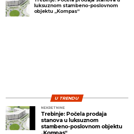
luksuznom stambeno-poslovnom
treba posmatrati kao dugoročan cilj, a ne kao
objektu „Kompas“
sredstvo za brzu zaradu. Ključ uspjeha leži u
diverzifikaciji i strpljenju – dvije najvažnije strategije
koje pomažu investitorima da izdrže turbulentna
vremena i ostvare pozitivne rezultate na duže
staze.
U TRENDU
NEKRETNINE
Trebinje: Počela prodaja
stanova u luksuznom
stambeno-poslovnom objektu
„Kompas“