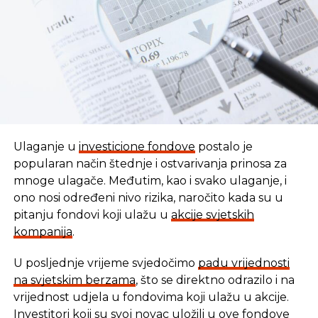
Ulaganje u
investicione fondove
postalo je
popularan način štednje i ostvarivanja prinosa za
mnoge ulagače. Međutim, kao i svako ulaganje, i
ono nosi određeni nivo rizika, naročito kada su u
pitanju fondovi koji ulažu u
akcije svjetskih
kompanija
.
U posljednje vrijeme svjedočimo
padu vrijednosti
U vremenu kada tradicionalni oblici štednje nude
na svjetskim berzama
, što se direktno odrazilo i na
sve skromnije prinose, ovaj Fond se nameće kao
vrijednost udjela u fondovima koji ulažu u akcije.
moderna alternativa svima koji žele da njihov novac
Investitori koji su svoj novac uložili u ove fondove