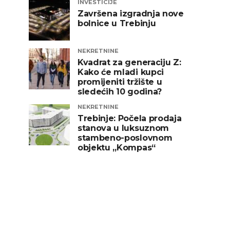
INVESTICIJE
Završena izgradnja nove
bolnice u Trebinju
NEKRETNINE
Kvadrat za generaciju Z:
Kako će mladi kupci
promijeniti tržište u
sledećih 10 godina?
NEKRETNINE
Trebinje: Počela prodaja
stanova u luksuznom
stambeno-poslovnom
objektu „Kompas“