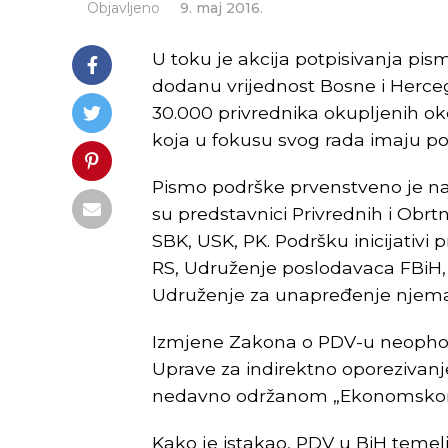
Objavljeno
9. maj 2016.
U toku je akcija potpisivanja p
dodanu vrijednost Bosne i Herce
30.000 privrednika okupljenih ok
koja u fokusu svog rada imaju po
Pismo podrške prvenstveno je na
su predstavnici Privrednih i Obrt
SBK, USK, PK. Podršku inicijativi p
RS, Udruženje poslodavaca FBiH,
Udruženje za unapređenje njema
Izmjene Zakona o PDV-u neophod
Uprave za indirektno oporezivanje
nedavno održanom „Ekonomskom 
Kako je istakao, PDV u BiH temelj