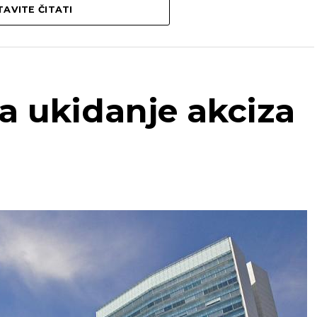
AVITE ČITATI
za ukidanje akciza