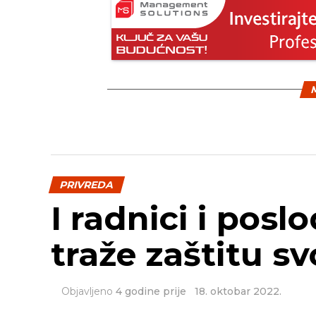
M
PRIVREDA
I radnici i posl
traže zaštitu sv
Objavljeno
4 godine prije
18. oktobar 2022.