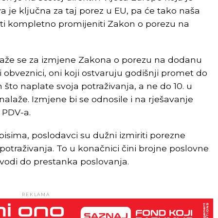
va je ključna za taj porez u EU, pa će tako naša
ati kompletno promijeniti Zakon o porezu na
alaže se za izmjene Zakona o porezu na dodanu
 obveznici, oni koji ostvaruju godišnji promet do
što naplate svoja potraživanja, a ne do 10. u
alaže. Izmjene bi se odnosile i na rješavanje
 PDV-a.
sima, poslodavci su dužni izmiriti porezne
 potraživanja. To u konačnici čini brojne poslovne
ovodi do prestanka poslovanja.
REKLAMA