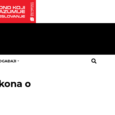
OGAĐAJI
akona o