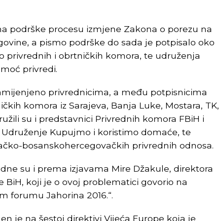
isma podrške procesu izmjene Zakona o porezu na
govine, a pismo podrške do sada je potpisalo oko
o privrednih i obrtničkih komora, te udruženja
moć privredi.
mijenjeno privrednicima, a među potpisnicima
ničkih komora iz Sarajeva, Banja Luke, Mostara, TK,
ružili su i predstavnici Privrednih komora FBiH i
 Udruženje Kupujmo i koristimo domaće, te
čko-bosanskohercegovačkih privrednih odnosa.
ne su i prema izjavama Mire Džakule, direktora
 BiH, koji je o ovoj problematici govorio na
forumu Jahorina 2016.“.
en je na šestoj direktivi Vijeća Europe koja je