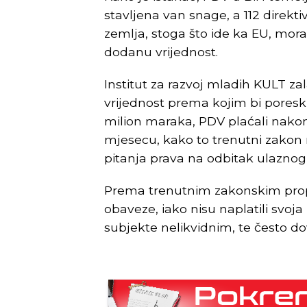
stavljena van snage, a 112 direkti
zemlja, stoga što ide ka EU, mor
dodanu vrijednost.
Institut za razvoj mladih KULT z
vrijednost prema kojim bi poreski
milion maraka, PDV plaćali nakon 
mjesecu, kako to trenutni zakon n
pitanja prava na odbitak ulaznog
Prema trenutnim zakonskim propi
obaveze, iako nisu naplatili svoja
subjekte nelikvidnim, te često d