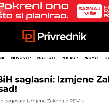
NA
NOVOSTI
PROJEKTI
POSAO
PROMO
D
FBiH saglasni: Izmjene Z
sad!
vno zagovara izmjene Zakona o PDV-u.