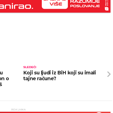
SLEDEĆI
bu
Koji su ljudi iz BiH koji su imali
on o
tajne račune?
š
REKLAMA