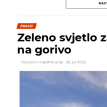
NAST
PRAVO
Zeleno svjetlo 
na gorivo
Objavljeno
4 godine prije
26. jul 2022.