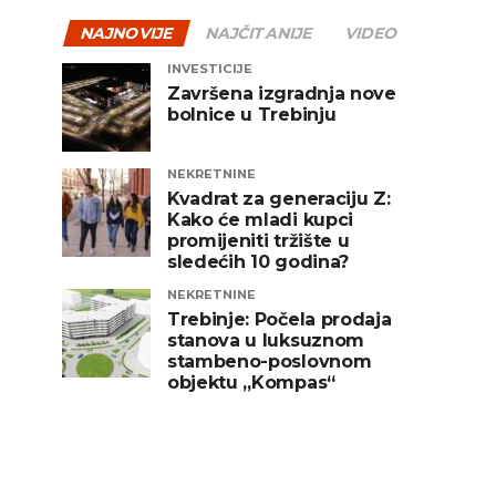
NAJNOVIJE
NAJČITANIJE
VIDEO
INVESTICIJE
Završena izgradnja nove
bolnice u Trebinju
NEKRETNINE
Kvadrat za generaciju Z:
Kako će mladi kupci
promijeniti tržište u
sledećih 10 godina?
NEKRETNINE
Trebinje: Počela prodaja
stanova u luksuznom
stambeno-poslovnom
objektu „Kompas“