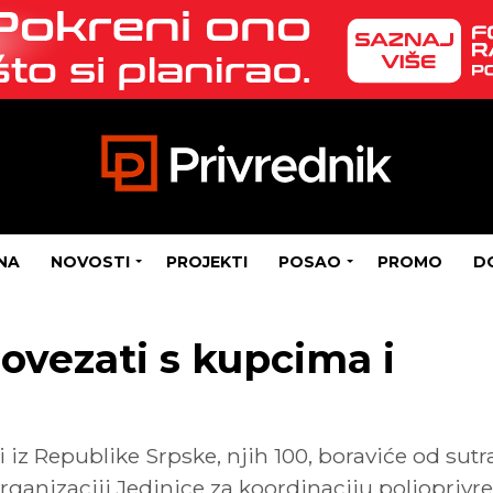
NA
NOVOSTI
PROJEKTI
POSAO
PROMO
D
ovezati s kupcima i
 iz Republike Srpske, njih 100, boraviće od s
anizaciji Jedinice za koordinaciju poljoprivre