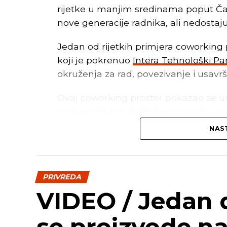
rijetke u manjim sredinama poput Čapl
nove generacije radnika, ali nedostaj
Jedan od rijetkih primjera coworking 
koji je pokrenuo
Intera Tehnološki Pa
okruženja za rad, povezivanje i usavr
Ovaj coworking prostor pokazao se us
poduzetnike te digitalne nomade, a p
prostor mora imati – brz internet, kv
NAST
atmosferu i priliku za umrežavanje, p
Benefiti coworking prostora
PRIVREDA
Coworking prostori poput CodeHuba n
VIDEO / Jedan d
unaprijediti poslovnu klimu u manjim
se proizvode na
Prvo, oni pružaju brz internet i tehnol