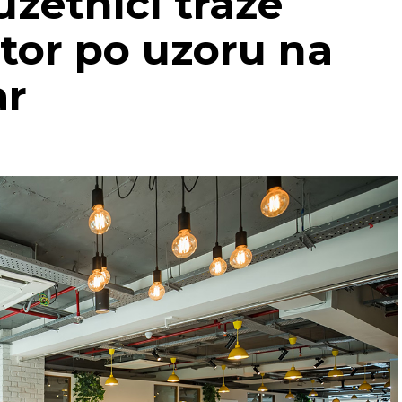
uzetnici traže
tor po uzoru na
ar