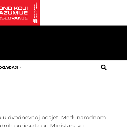
OGAĐAJI
utra u dvodnevnoj posjeti Međunarodnom
dnih projekata pri Ministarstvu