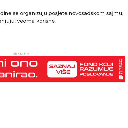
odine se organizuju posjete novosadskom sajmu,
jenjuju, veoma korisne.
REKLAMA