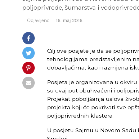
poljoprivrede, šumarstva i vodoprivred
Objavljeno
16. maj 2016.
Cilj ove posjete je da se poljopr
tehnologijama predstavljenim na
dobavljačima, kao i razmjena isku
Posjeta je organizovana u okviru a
su ovaj put obuhvaćeni i poljopr
Projekat poboljšanja uslova živ
projekta koji će pokrivati sve opšt
poljoprivrednih klastera.
U posjetu Sajmu u Novom Sadu ići 
Srpskoj.