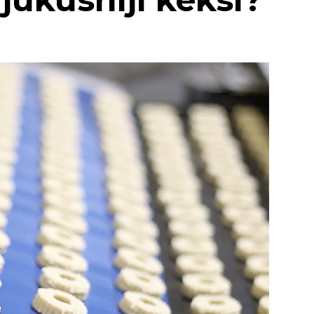
REKLAMA
ženi sličnim profesionalcima, što potiče
 je teško postići u kućnom okruženju.
avanje i stvaranje novih poslovnih veza.
a razmjenu ideja, kontakata i suradnji,
tor novih poslovnih inicijativa.
a u coworking prostorima doprinosi