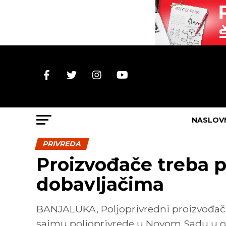
NASLOV
PRIVREDA
Proizvođače treba p
dobavljačima
BANJALUKA, Poljoprivredni proizvođači
sajmu poljoprivrede u Novom Sadu u org