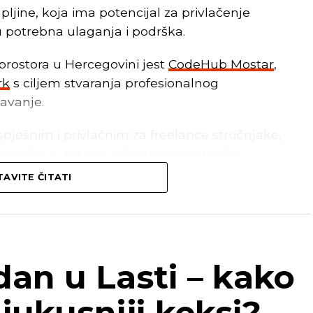
jine, koja ima potencijal za privlačenje
u potrebna ulaganja i podrška.
prostora u Hercegovini jest
CodeHub Mostar
,
rk
s ciljem stvaranja profesionalnog
šavanje.
pješnim i privlačnim za freelance stručnjake,
onudio je sve što jedan moderan radni
alitetne radne stolove, ugodnu radnu
AVITE ČITATI
iše
Čapljinski portal
.
ude brojne prednosti koje bi mogle
an u Lasti – kako
 gradovima kao što je Čapljina.
jukusniji keksi?
oški opremljen prostor, što je ključan