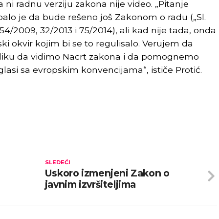
 ni radnu verziju zakona nije video. „Pitanje
balo je da bude rešeno još Zakonom o radu („Sl.
 54/2009, 32/2013 i 75/2014), ali kad nije tada, onda
i okvir kojim bi se to regulisalo. Verujem da
iliku da vidimo Nacrt zakona i da pomognemo
lasi sa evropskim konvencijama“, ističe Protić.
SLEDEĆI
Uskoro izmenjeni Zakon o
javnim izvršiteljima