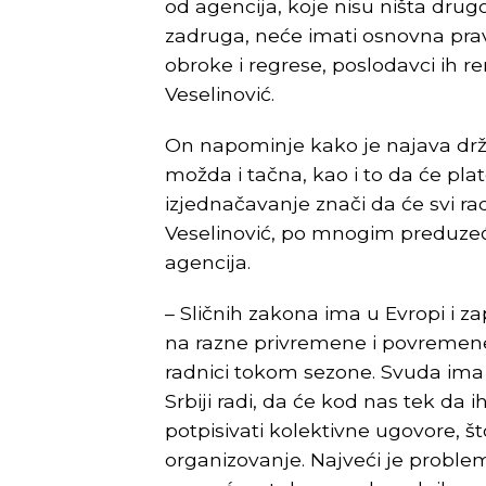
od agencija, koje nisu ništa dru
zadruga, neće imati osnovna prav
obroke i regrese, poslodavci ih r
Veselinović.
On napominje kako je najava drž
možda i tačna, kao i to da će plat
izjednačavanje znači da će svi rad
Veselinović, po mnogim preduzeći
agencija.
– Sličnih zakona ima u Evropi i 
na razne privremene i povremene p
radnici tokom sezone. Svuda ima 
Srbiji radi, da će kod nas tek da 
potpisivati kolektivne ugovore, št
organizovanje. Najveći je problem