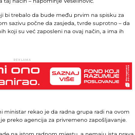
taj način – napominje Veselinović.
ji bi trebalo da bude među prvim na spisku za
m sazivu počne da zasjeda, tvrde suprotno – da
ih koji su već zaposleni na ovaj način, a ima ih
REKLAMA
i ministar rekao je da radna grupa radi na ovom
nje preko agencija za privremeno zapošljavanje.
 rade na istom radnom mjestu, a nemaju ista prava