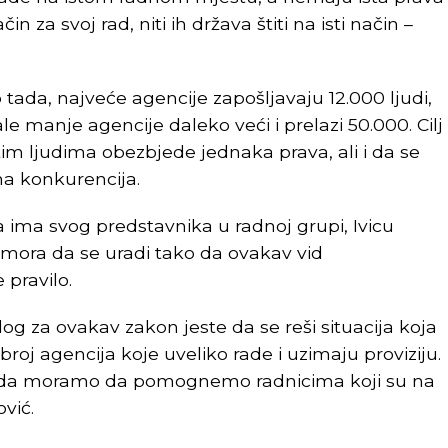
čin za svoj rad, niti ih država štiti na isti način –
tada, najveće agencije zapošljavaju 12.000 ljudi,
e manje agencije daleko veći i prelazi 50.000. Cilj
tim ljudima obezbjede jednaka prava, ali i da se
lna konkurencija.
 ima svog predstavnika u radnoj grupi, Ivicu
mora da se uradi tako da ovakav vid
 pravilo.
log za ovakav zakon jeste da se reši situacija koja
 broj agencija koje uveliko rade i uzimaju proviziju.
 sada moramo da pomognemo radnicima koji su na
vić.