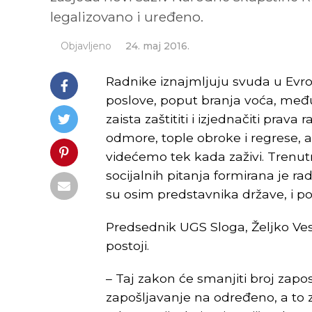
legalizovano i uređeno.
Objavljeno
24. maj 2016.
Radnike iznajmljuju svuda u Evr
poslove, poput branja voća, među
zaista zaštititi i izjednačiti prava
odmore, tople obroke i regrese, a
videćemo tek kada zaživi. Trenutn
socijalnih pitanja formirana je r
su osim predstavnika države, i pos
Predsednik UGS Sloga, Željko Ves
postoji.
– Taj zakon će smanjiti broj za
zapošljavanje na određeno, a to zn