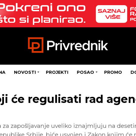
NA
NOVOSTI
PROJEKTI
POSAO
PROMO
D
i će regulisati rad agen
 zapošljavanje uveliko iznajmljuju na desetine
publike Srbije, biće usvojen i Zakon kojim će r