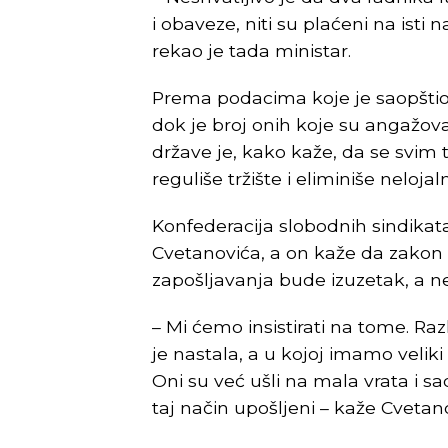
i obaveze, niti su plaćeni na isti na
rekao je tada ministar.
Prema podacima koje je saopštio 
dok je broj onih koje su angažoval
države je, kako kaže, da se svim 
reguliše tržište i eliminiše neloja
Konfederacija slobodnih sindikata
Cvetanovića, a on kaže da zakon 
zapošljavanja bude izuzetak, a ne
– Mi ćemo insistirati na tome. Raz
je nastala, a u kojoj imamo veliki
Oni su već ušli na mala vrata i
taj način upošljeni – kaže Cvetano