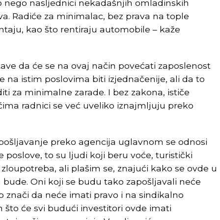
go nego nasljednici nekadašnjih omladinskih
a. Radiće za minimalac, bez prava na tople
entaju, kao što rentiraju automobile – kaže
ave da će se na ovaj način povećati zaposlenost
e na istim poslovima biti izjednačenije, ali da to
iti za minimalne zarade. I bez zakona, ističe
ma radnici se već uveliko iznajmljuju preko
zapošljavanje preko agencija uglavnom se odnosi
oslove, to su ljudi koji beru voće, turistički
zloupotreba, ali plašim se, znajući kako se ovde u
ih bude. Oni koji se budu tako zapošljavali neće
o znači da neće imati pravo i na sindikalno
 što će svi budući investitori ovde imati