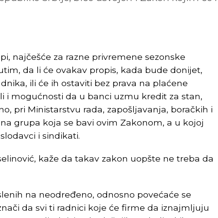
opi, najčešće za razne privremene sezonske
tim, da li će ovakav propis, kada bude donijet,
 radnika, ili će ih ostaviti bez prava na plaćene
li i mogućnosti da u banci uzmu kredit za stan,
o, pri Ministarstvu rada, zapošljavanja, boračkih i
adna grupa koja se bavi ovim Zakonom, a u kojoj
lodavci i sindikati.
elinović, kaže da takav zakon uopšte ne treba da
poslenih na neodređeno, odnosno povećaće se
ači da svi ti radnici koje će firme da iznajmljuju