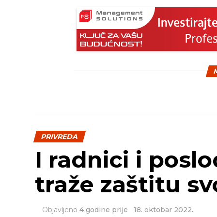
M
PRIVREDA
I radnici i posl
traže zaštitu sv
Objavljeno
4 godine prije
18. oktobar 2022.