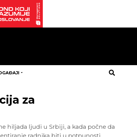
OGAĐAJI
cija za
 hiljada ljudi u Srbiji, a kada počne da
entiranje radnika biti u potpunosti