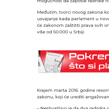
mogućnost da zaposle radnike na 
Međutim, tvorci novog zakona ko
usvajanje kada parlament u novo
će zakonom zaštititi prava svih on
više od 50.000 u Srbiji.
Krajem marta 2016. godine resorn
zakonu, koji će urediti angažova
– Neshvatljivo je da dva radnika