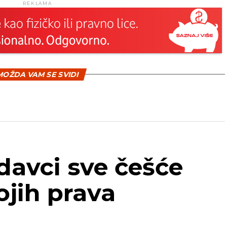
REKLAMA
OŽDA VAM SE SVIDI
odavci sve češće
ojih prava