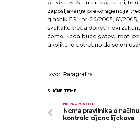
predstavnika u radnoj grupi, te da
zapošljavanja preko agencija tre
glasnik RS“, br. 24/2005, 61/2005,
svakako treba doneti neki zakonsk
ćemo, kada bude gotov, imati pr
ukoliko je potrebno da se on usag
Izvor: Paragraf.rs
SLIČNE TEME:
NE PROPUSTITE
Nema pravilnika o načinu
kontrole cijene lijekova