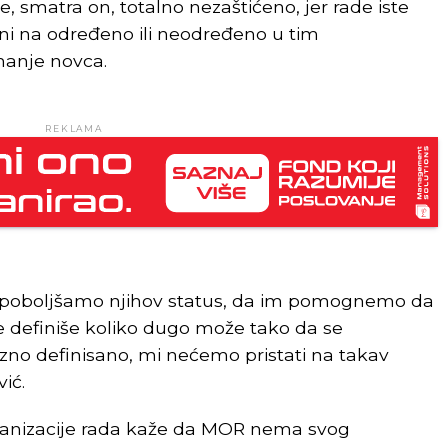
, smatra on, totalno nezaštićeno, jer rade iste
eni na određeno ili neodređeno u tim
anje novca.
REKLAMA
oboljšamo njihov status, da im pomognemo da
se definiše koliko dugo može tako da se
izno definisano, mi nećemo pristati na takav
ić.
ganizacije rada kaže da MOR nema svog