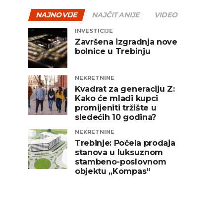
NAJNOVIJE
NAJČITANIJE
VIDEO
INVESTICIJE
Završena izgradnja nove
bolnice u Trebinju
NEKRETNINE
Kvadrat za generaciju Z:
Kako će mladi kupci
promijeniti tržište u
sledećih 10 godina?
NEKRETNINE
Trebinje: Počela prodaja
stanova u luksuznom
stambeno-poslovnom
objektu „Kompas“