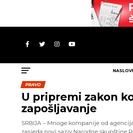
NASLOV
PRAVO
U pripremi zakon koj
zapošljavanje
SRBIJA – Mnoge kompanije od agencija za
zasjeda novi saziv Narodne skupštine Re