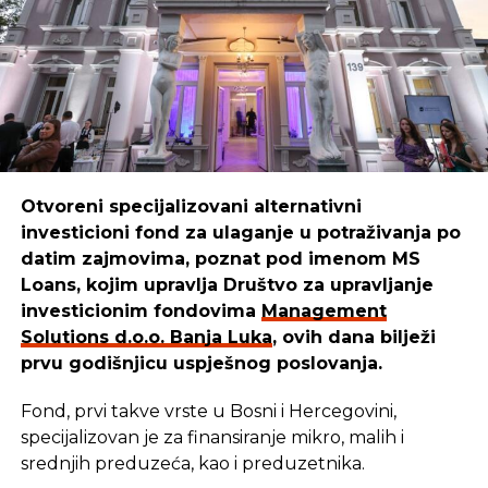
realizovano 47,5 miliona američkih dolara.
SRNA
„Ovaj projekat pripremljen je po hitnoj proceduri u
saradnji sa Svjetskom bankom i postao je efektivan
u septembru 2014. godine, a planirano je da bude
završen 31. decembra“, rekao je Macanović.
On je istakao da je cilj projekta obnova
Otvoreni specijalizovani alternativni
infrastrukturnih objekata razorenih i uništenih
investicioni fond za ulaganje u potraživanja po
poplavama koje su u maju 2014. godine zadesile
datim zajmovima, poznat pod imenom MS
BiH.
Loans, kojim upravlja Društvo za upravljanje
Macanović je pojasnio da se realizacija projekta u
investicionim fondovima
Management
Srpskoj odvija u okviru tri komponente, među
Solutions d.o.o. Banja Luka
, ovih dana bilježi
kojima su nabavka robe za hitni oporavak od
prvu godišnjicu uspješnog poslovanja.
katastrofe, za koju je predviđeno 19 miliona dolara,
Fond, prvi takve vrste u Bosni i Hercegovini,
te rehabilitacija ključne javne infrastrukture, za
specijalizovan je za finansiranje mikro, malih i
koju je izdvojeno 27 miliona dolara.
srednjih preduzeća, kao i preduzetnika.
„Za podršku realizacije projekta predviđen je milion