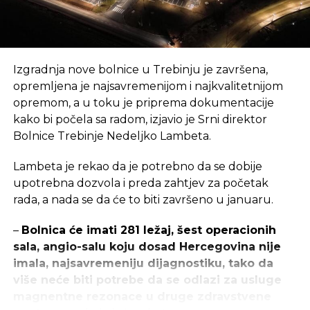
je 18 opština, koje su kandidovale ukupno 173
potprojekta u ukupnoj vrijednosti 15 miliona KM.
Jeftić kaže da je do sada završeno šest
Izgradnja nove bolnice u Trebinju je završena,
potprojekata u ukupnoj vrijednosti od oko
opremljena je najsavremenijom i najkvalitetnijom
990.000 KM.
opremom, a u toku je priprema dokumentacije
kako bi počela sa radom, izjavio je Srni direktor
„Završena je sanacija mosta u Jošavci i sanacija
Bolnice Trebinje Nedeljko Lambeta.
oborinske kanalizacije u Čelincu, zatim sanacija
nekoliko gradskih ulica i rekonstrukcija gradskog
Lambeta je rekao da je potrebno da se dobije
stadiona u Šamcu, te rekonstrukcija mosta u
upotrebna dozvola i preda zahtjev za početak
Tesliću i sanacija lokalnog puta u Novom Gradu“,
rada, a nada se da će to biti završeno u januaru.
naveo je Jeftić.
–
Bolnica će imati 281 ležaj, šest operacionih
On je dodao da su potpisani ugovori za još 10
sala, angio-salu koju dosad Hercegovina nije
potprojekata i još 26 potprojekata kod kojih je
imala, najsavremeniju dijagnostiku, tako da
završen odabir izvođača i oni su pred potpisivanjem
više neće biti potrebe da se odlazi za usluge
ugovora, dok su preostali projekti u fazi evaluacije
magnentne rezonace u druge zdravstvene
ponuda.