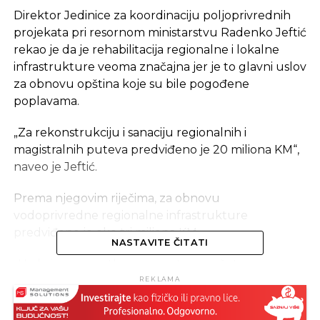
Direktor Jedinice za koordinaciju poljoprivrednih
projekata pri resornom ministarstvu Radenko Jeftić
rekao je da je rehabilitacija regionalne i lokalne
infrastrukture veoma značajna jer je to glavni uslov
za obnovu opština koje su bile pogođene
poplavama.
„Za rekonstrukciju i sanaciju regionalnih i
magistralnih puteva predviđeno je 20 miliona KM“,
naveo je Jeftić.
Prema njegovim riječima, za obnovu
vodoprivredne regionalne infrastrukture
predviđeno je oko tri miliona KM.
NASTAVITE ČITATI
„U okviru ove potkomponente započete su
aktivnosti na projektovanju uređenja vodnog
REKLAMA
režima rijeke Vrbanje u banjalučkom naselju
Česma i sanaciji unskog nasipa u Kozarskoj Dubici“,