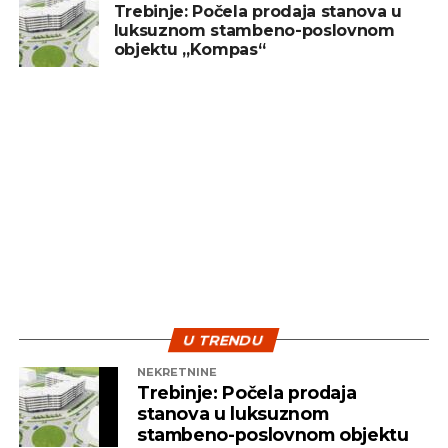
prirodan je dio investicionog procesa. Ulaganje
Trebinje: Počela prodaja stanova u
luksuznom stambeno-poslovnom
treba posmatrati kao dugoročan cilj, a ne kao
objektu „Kompas“
sredstvo za brzu zaradu. Ključ uspjeha leži u
diverzifikaciji i strpljenju – dvije najvažnije strategije
koje pomažu investitorima da izdrže turbulentna
vremena i ostvare pozitivne rezultate na duže
staze.
U TRENDU
NEKRETNINE
Trebinje: Počela prodaja
stanova u luksuznom
stambeno-poslovnom objektu