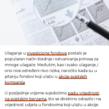
REKLAMA
NE PROPUSTITE
Za projekte duž Drine 8,7 miliona dolara
Ulaganje u
investicione fondove
postalo je
popularan način štednje i ostvarivanja prinosa za
mnoge ulagače. Međutim, kao i svako ulaganje, i
ono nosi određeni nivo rizika, naročito kada su u
pitanju fondovi koji ulažu u
akcije svjetskih
kompanija
.
U posljednje vrijeme svjedočimo
padu vrijednosti
U vremenu kada tradicionalni oblici štednje nude
na svjetskim berzama
, što se direktno odrazilo i na
sve skromnije prinose, ovaj Fond se nameće kao
vrijednost udjela u fondovima koji ulažu u akcije.
moderna alternativa svima koji žele da njihov novac