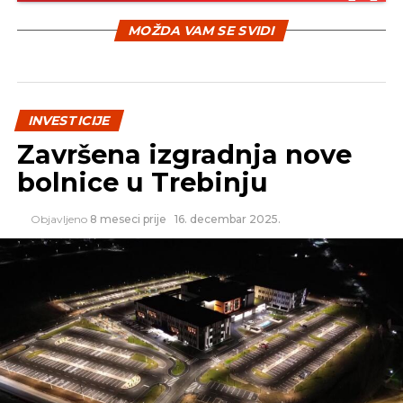
naveo je Jeftić.
MOŽDA VAM SE SVIDI
On je rekao da je planirana i sanacija kritičnih
dionica korita rijeke Ukrine i sanacija brane sa
akumulacijom Drenova u opštini Prnjavor.
INVESTICIJE
Završena izgradnja nove
REKLAMA
bolnice u Trebinju
Objavljeno
8 meseci prije
16. decembar 2025.
Jeftić kaže da je u okviru Hitnog projekta oporavka
od poplava za obnovu lokalne infrastrukture
planirano ukupno 20.470.687 KM.
Ministarstvo finansija Republike Srpske donijelo je
odluku da ova sredstva opštinama budu plasirana
na kreditnoj osnovi i u ovaj dio projekta uključeno