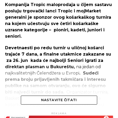
Kompanija Tropic maloprodaja u čijem sastavu
posluju trgovački lanci Tropic i mojMarket
generalni je sponzor ovog košarkaškog turnira
na kojem učestvuju sve četiri košarkaške
uzrasne kategorije – pioniri, kadeti, juniori i
seniori.
Devetnaesti po redu turnir u uličnoj košarci
trajaće 7 dana, a finalne utakmice zakazane su
za 26. jun kada će najbolji Seniori igrati za
direktan plasman u Bukureštu,
na jedan od
najkvalitetnijih Čelendžera u Evropi
. Sudeći
prema broju prijavljenih takmičara i interesu
publike na samom otvaranju, ovo će sigurno
biti najveći turnir do sada
.
Organizator turnira,
Basket bam punopravni je član FIBA-Svjetske
NASTAVITE ČITATI
košarkaške Federacije, sekcije za ulični košarku
FIBA 3×3 Europe Tour. Ove godine ulična košarka
REKLAMA
3×3 promotivno će se naći u porodici Olimpijskih