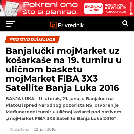
PROIZVODI/USLUGE
Banjalučki mojMarket uz
košarkaše na 19. turniru u
uličnom basketu
mojMarket FIBA 3X3
Satellite Banja Luka 2016
BANJA LUKA – U utorak, 21. juna, u Banjaluci na
Platou ispred Narodnog pozorišta RS
otvoren je
Međunarodni turnir u uličnoj košarci pod nazivom
„mojMarket FIBA 3X3
Satellite Banja Luka 2016“.
Objavljeno
22. jun 2016.