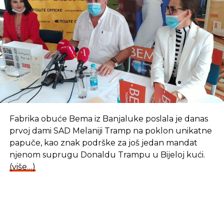
Preuzmite besplatnih 50€ za trgovanje i
zaradite na funti
Fabrika obuće Bema iz Banjaluke poslala je danas
prvoj dami SAD Melaniji Tramp na poklon unikatne
papuče, kao znak podrške za još jedan mandat
njenom suprugu Donaldu Trampu u Bijeloj kući.
(više…)