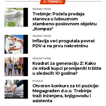
U TRENDU
NEKRETNINE
Trebinje: Počela prodaja
stanova u luksuznom
stambeno-poslovnom objektu
„Kompas“
NEKRETNINE
Inflacija već progutala povrat
PDV-a na prvu nekretninu
NEKRETNINE
Kvadrat za generaciju Z: Kako
će mladi kupci promijeniti tržište
u sledećih 10 godina?
POSAO
Otvoren konkurs za tri pozicije:
Megagraden d.o.o. Trebinje
traži inženjera, knjigovođu i
asistenta