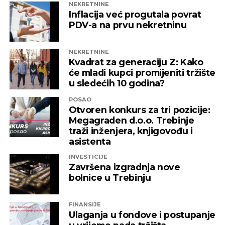
NEKRETNINE
Inflacija već progutala povrat
PDV-a na prvu nekretninu
NEKRETNINE
Kvadrat za generaciju Z: Kako
će mladi kupci promijeniti tržište
u sledećih 10 godina?
POSAO
Otvoren konkurs za tri pozicije:
Megagraden d.o.o. Trebinje
traži inženjera, knjigovođu i
asistenta
INVESTICIJE
Završena izgradnja nove
bolnice u Trebinju
FINANSIJE
Ulaganja u fondove i postupanje