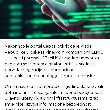
smještene u NTP – istakao je Radoslav Gajanin,
rektor Univerziteta u Banjaluci
, prenosi RTRS.
Nikola Dragović, direktor Naučno-tehnološkog
–
Cilj je da u 2024. godini broj trgovaca poraste
parka Republike Srpske, najavio je, kako navodi
na preko 2.000, i da ukupan promet preko sajta
RTRS, još neke novine.
bude preko 70 mil EUR
– saopšteno je na
konferenciji u januaru.
–
Јedan od prvih programa koji će NTP uskoro
Nakon što je portal Capital otkrio da je Vlada
početi sprovoditi jeste program kampa za koji
eKapija
Republike Srpske sa kineskom kompanijom ELINC
intenzivno traje kampanja jedinstveni startap
u tajnosti potpisala 57 mil KM vrijedan ugovor za
program za mlade od 18 do 35 godina
– rekao je
nabavku softvera za digitalnu zaštitu, stigla je i
Dragović.
potvrda iz Agencije za informaciono-
Vlada Srpske je prošle godine usvojila informaciju o
komunikacione tehnologije Republike Srpske.
osnivanju prvog NTP u Srpskoj čiji je cilj ubrzan
Oni su naveli da su u proteklih godinu dana izvršili
tehnološki razvoj.
detaljnu analizu stanja informacione bezbjednosti
–
Za razvoj preduzetništva i inovativnosti kod
u javnoj upravi i kritičnim infrastrukturama, izradili
mladih ljudi, to je cilj ovog projekta – poručio
smjernice razvoja informacione bezbjednosti i
je Zoran Bjelajac
, pomoćnik ministra za