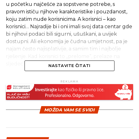
u početku najčešće za sopstvene potrebe, s
pravom ističu njihove karakteristike i pouzdanost,
koju zatim nude korisnicima. A korisnici – kao
korisnici… Najradije bi i oni imali svoj data centar gde
bi njihovi podaci bili sigurni, ušuškani, a uvijek
dostupni. Ali ekonomija je čudna umjetnost, pa je
najam često najisplativije, a samim tim i najbolje
rješenje. Kad korisnici to „prelome“, prelaze na
sljedeći niz dilema…
NASTAVITE ČITATI
Da li da dam?
REKLAMA
Najvažnije pitanje se uvijek odnosi na bezbjednost
podataka. Prvi problem, zbog koga se korisnici
najviše brinu, se odnosi na izmeštanje osjetljivih
podataka iz njihove firme. Plaše se da će podaci van
MOŽDA VAM SE SVIDI
njihove firme slučajno ili namerno postati dostupni
drugima, što može da izazove neugodne
posljedice. Zato je zaštita od krađe ili neovlašćenog
uvida u podatke veoma bitna stavka za korisnika,