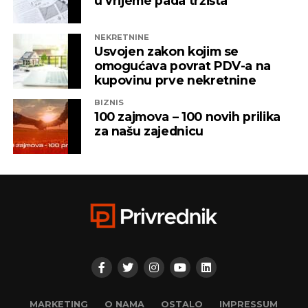
u vrijeme pada tržišta
NEKRETNINE
Usvojen zakon kojim se
omogućava povrat PDV-a na
kupovinu prve nekretnine
BIZNIS
100 zajmova – 100 novih prilika
za našu zajednicu
MARKETING
O NAMA
OSTALO
IMPRESSUM