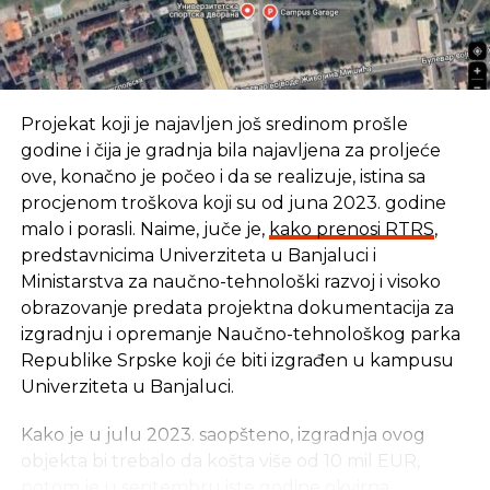
Za pouzdanu zaštitu podataka nudi se enkripcija,
koja će korisnika svakako zaštititi od neovlašćenog
uvida u podatke, ali bi možda korisnicima prijalo i
malo više transparentnosti koja bi im dokazala da
Projekat koji je najavljen još sredinom prošle
su podaci zaista sigurni kroz detaljno
godine i čija je gradnja bila najavljena za proljeće
dokumentovanje svih sigurnosnih procedura i
ove, konačno je počeo i da se realizuje, istina sa
matematičku procjenu njihove bezbjednosti –
procjenom troškova koji su od juna 2023. godine
navlačenje fantomki preko podataka ne vodi
malo i porasli. Naime, juče je,
kako prenosi RTRS
,
nikuda.
predstavnicima Univerziteta u Banjaluci i
Hardver i usluge
Ministarstva za naučno-tehnološki razvoj i visoko
Korisnici, prije svega, mogu da iznajme hardverske
obrazovanje predata projektna dokumentacija za
resurse data centara i data centri će im
izgradnju i opremanje Naučno-tehnološkog parka
velikodušno izaći u susret skalabilnom ili čak
Republike Srpske koji će biti izgrađen u kampusu
hiperskalabilnom ponudom, koja će zadovoljiti
Univerziteta u Banjaluci.
njihove potrebe čak i u najvećim špicevima
Kako je u julu 2023. saopšteno, izgradnja ovog
proizvodnje i prodaje, a prištedeti neki dinar kad je
objekta bi trebalo da košta više od 10 mil EUR,
angažovanje resursa manje. Najveće kompanije
potom je u septembru iste godine okvirna
zapravo najčešće koriste resurse data centra u