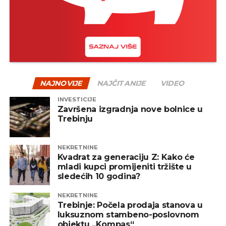
Jedan od načina za ublažavanje rizika jeste
diverzifikacija – odnosno raspodjela sredstava na
više vrsta fondova, uključujući akcijske, obvezničke,
mješovite i alternativne fondove. Na taj način se
smanjuje zavisnost od jednog tržišta ili sektora, a
portfelj postaje otporniji na negativne oscilacije.
NAJNOVIJE
NAJČITANIJE
VIDEO
INVESTICIJE
REKLAMA
Završena izgradnja nove bolnice u
Trebinju
NEKRETNINE
Kvadrat za generaciju Z: Kako će
mladi kupci promijeniti tržište u
Zaključak
sledećih 10 godina?
Pad tržišta, iako može djelovati zabrinjavajuće,
NEKRETNINE
prirodan je dio investicionog procesa. Ulaganje
Trebinje: Počela prodaja stanova u
luksuznom stambeno-poslovnom
treba posmatrati kao dugoročan cilj, a ne kao
objektu „Kompas“