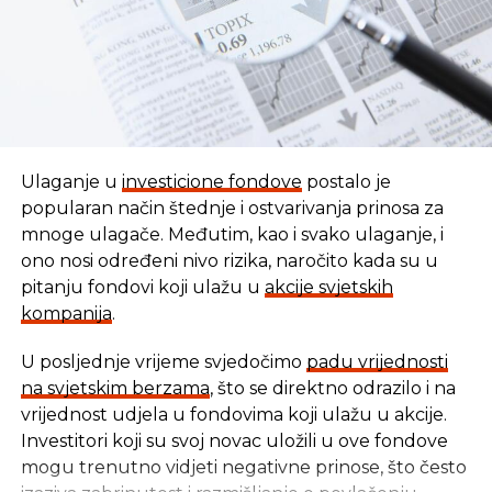
Ulaganje u
investicione fondove
postalo je
popularan način štednje i ostvarivanja prinosa za
mnoge ulagače. Međutim, kao i svako ulaganje, i
ono nosi određeni nivo rizika, naročito kada su u
pitanju fondovi koji ulažu u
akcije svjetskih
kompanija
.
U posljednje vrijeme svjedočimo
padu vrijednosti
U vremenu kada tradicionalni oblici štednje nude
na svjetskim berzama
, što se direktno odrazilo i na
sve skromnije prinose, ovaj Fond se nameće kao
vrijednost udjela u fondovima koji ulažu u akcije.
moderna alternativa svima koji žele da njihov novac
Investitori koji su svoj novac uložili u ove fondove
radi za njih, i da pritom podrže razvoj domaće
mogu trenutno vidjeti negativne prinose, što često
privrede.