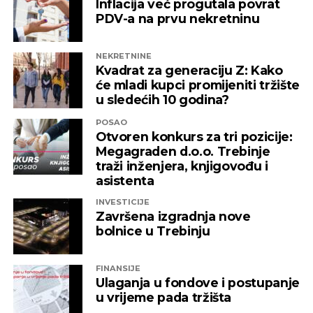
Inflacija već progutala povrat
PDV-a na prvu nekretninu
NEKRETNINE
Kvadrat za generaciju Z: Kako
će mladi kupci promijeniti tržište
u sledećih 10 godina?
POSAO
Otvoren konkurs za tri pozicije:
Megagraden d.o.o. Trebinje
traži inženjera, knjigovođu i
asistenta
INVESTICIJE
Završena izgradnja nove
bolnice u Trebinju
FINANSIJE
Ulaganja u fondove i postupanje
u vrijeme pada tržišta