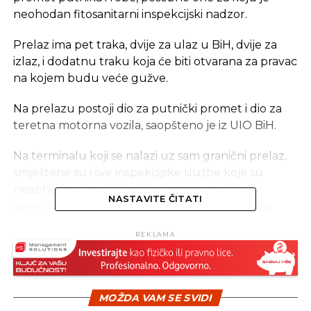
neohodan fitosanitarni inspekcijski nadzor.
Prelaz ima pet traka, dvije za ulaz u BiH, dvije za
izlaz, i dodatnu traku koja će biti otvarana za pravac
na kojem budu veće gužve.
Na prelazu postoji dio za putnički promet i dio za
teretna motorna vozila, saopšteno je iz UIO BiH.
Na terminalu koji se nalazi uz sam granični prelaz,
smještene su i sve inspekcijske službe koje su
neophodne, imajući u vidu kategorizaciju
NASTAVITE ČITATI
graničnog prelaza i dozvoljenu vrstu robe koja
može biti prevožena.
REKLAMA
Izgradnja novog graničnog prelaza Gorica počeli su
u decembru prošle godine, a prelaz je u
potpunosti završen u roku od šest mjeseci.
MOŽDA VAM SE SVIDI