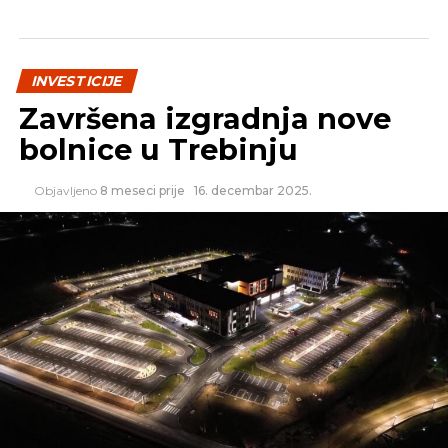
Izvor: Srna
REKLAMA
INVESTICIJE
Završena izgradnja nove
bolnice u Trebinju
Objavljeno
8 meseci prije
16. decembar 2025.
SLIČNE TEME:
SLEDEĆI
Izgrađena prva roditeljska kuća u Republici
Srpskoj
NE PROPUSTITE
Sarajevski aerodrom doživljava ekspanziju