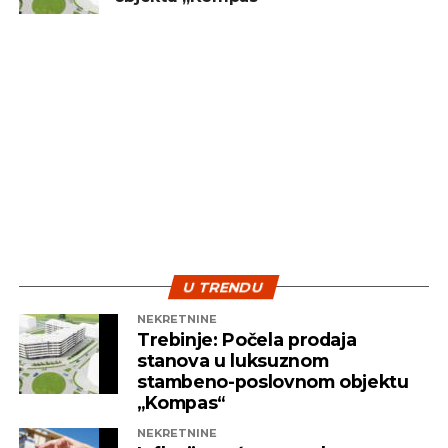
sredstvo za brzu zaradu. Ključ uspjeha leži u
diverzifikaciji i strpljenju – dvije najvažnije strategije
koje pomažu investitorima da izdrže turbulentna
vremena i ostvare pozitivne rezultate na duže
staze.
U TRENDU
NEKRETNINE
Trebinje: Počela prodaja
stanova u luksuznom
stambeno-poslovnom objektu
„Kompas“
NEKRETNINE