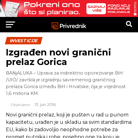
INVESTICIJE
Izgrađen novi granični
prelaz Gorica
BANjALUKA – Uprava za indirektno oporezivanje BiH
/UIO/ završila je izgradnju savremenog graničnog
prelaza Gorica između BiH i Hrvatske, čija je vrijednost
1,6 miliona KM.
Objavljeno
13. jun 2016.
Novi granični prelaz, koji je pušten u rad u punom
kapacitetu, urađen je u skladu sa svim standardima
EU, kako bi zadovoljio neophodne potrebe za
promet putnika i robe, posebno one za koju je