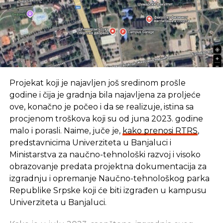
obavezi da kreirate nalog.
Dakle, Ustream nudi gomilu uživo sadržaja,
uključujući one privatne video priloge. Kako bi vi
pronašli sportski događaj koji želite da pratite,
potrebno je da dodirnete na “Sports” kategoriju.
Prelistavanjem može pronaći ono što želite ili
unošenjem ključnih reči u panelu za pretragu.
Projekat koji je najavljen još sredinom prošle
godine i čija je gradnja bila najavljena za proljeće
Primera radi, u toku je EP 2016, konkretno
ove, konačno je počeo i da se realizuje, istina sa
utakmica između Španije i Češka. Da biste pronašli
procjenom troškova koji su od juna 2023. godine
uživo prenos
, dodirnite prvo na kategoriju “Sports”
malo i porasli. Naime, juče je,
kako prenosi RTRS
,
zatim na panel za pretragu i unesite neku od
predstavnicima Univerziteta u Banjaluci i
ključnih reči: recimo “Spain” ili možda
“Euro 2016
”.
Ministarstva za naučno-tehnološki razvoj i visoko
Pri unošenju ključnih reči, izlistaće vam se vezano
obrazovanje predata projektna dokumentacija za
za to. U našem slučaju, prenos utakmice nam se
izgradnju i opremanje Naučno-tehnološkog parka
izlistao kao prvi na listi.
Republike Srpske koji će biti izgrađen u kampusu
Univerziteta u Banjaluci.
Ustream aplikaciju možete preuzeti direktno sa
Google Play prodavnice ili sa priloženog linka: