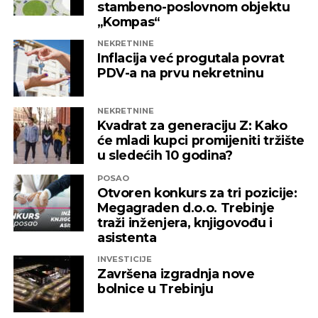
stambeno-poslovnom objektu
„Kompas“
REKLAMA
NEKRETNINE
Inflacija već progutala povrat
PDV-a na prvu nekretninu
NEKRETNINE
Kvadrat za generaciju Z: Kako
će mladi kupci promijeniti tržište
u sledećih 10 godina?
POSAO
Otvoren konkurs za tri pozicije:
Megagraden d.o.o. Trebinje
traži inženjera, knjigovođu i
asistenta
INVESTICIJE
Završena izgradnja nove
bolnice u Trebinju