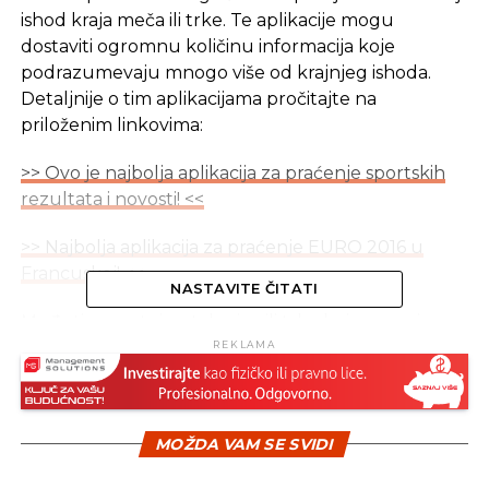
ishod kraja meča ili trke. Te aplikacije mogu
dostaviti ogromnu količinu informacija koje
podrazumevaju mnogo više od krajnjeg ishoda.
Detaljnije o tim aplikacijama pročitajte na
priloženim linkovima:
>> Ovo je najbolja aplikacija za praćenje sportskih
rezultata i novosti! <<
>> Najbolja aplikacija za praćenje EURO 2016 u
Francuskoj! <<
NASTAVITE ČITATI
Međutim, postoje utakmice ili trke koje mnogi ne
žele da propuste. U tim okolnostima jedini spas je
REKLAMA
pametni telefon ili tablet. Naravno, uz odgovarajući
uređaj potreban je i pristup internetu, bilo putem
WiFi-a ili 3G/4G-a. Ako to možete da obezbjedite, a
MOŽDA VAM SE SVIDI
rijetko ko ne može, onda imate sve što vam je
potrebno da se gledate svoj omiljeni sportski