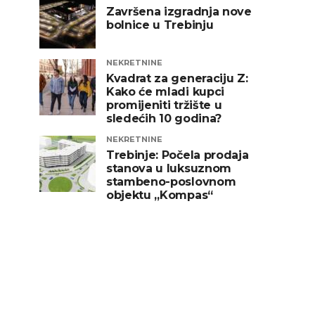
Završena izgradnja nove
bolnice u Trebinju
NEKRETNINE
Kvadrat za generaciju Z:
Kako će mladi kupci
promijeniti tržište u
sledećih 10 godina?
NEKRETNINE
Trebinje: Počela prodaja
stanova u luksuznom
stambeno-poslovnom
objektu „Kompas“