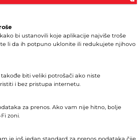
troše
ako bi ustanovili koje aplikacije najviše troše
e li da ih potpuno uklonite ili redukujete njihovo
takođe biti veliki potrošači ako niste
stiti i bez pristupa internetu.
a
ataka za prenos. Ako vam nije hitno, bolje
Fi zoni.
am je još jedan standard za prenos podataka čije