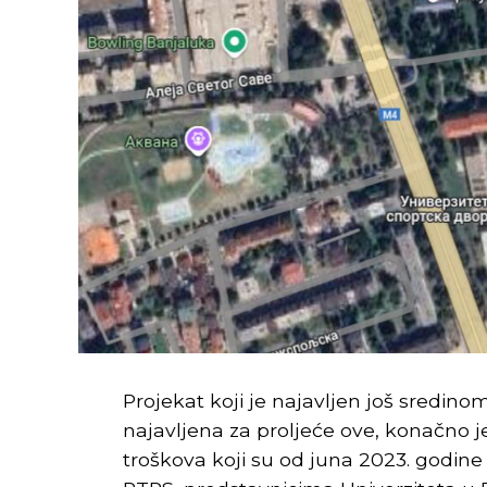
Projekat koji je najavljen još sredinom
najavljena za proljeće ove, konačno je
troškova koji su od juna 2023. godine 