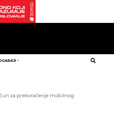
OGAĐAJI
a
račun za prekoračenje mobilnog