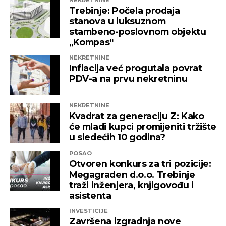
Trebinje: Počela prodaja
stanova u luksuznom
stambeno-poslovnom objektu
„Kompas“
NEKRETNINE
Inflacija već progutala povrat
PDV-a na prvu nekretninu
NEKRETNINE
Kvadrat za generaciju Z: Kako
će mladi kupci promijeniti tržište
u sledećih 10 godina?
POSAO
Otvoren konkurs za tri pozicije:
Megagraden d.o.o. Trebinje
traži inženjera, knjigovođu i
asistenta
INVESTICIJE
Završena izgradnja nove