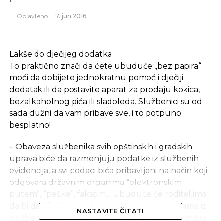
Objavljeno
7. jun 2016.
Lakše do dječijeg dodatka
To praktično znači da ćete ubuduće „bez papira“
moći da dobijete jednokratnu pomoć i dječiji
dodatak ili da postavite aparat za prodaju kokica,
bezalkoholnog pića ili sladoleda. Službenici su od
sada dužni da vam pribave sve, i to potpuno
besplatno!
– Obaveza službenika svih opštinskih i gradskih
uprava biće da razmenjuju podatke iz službenih
evidencija, a svi podaci biće pribavljeni na način koji
odgovara državnim organima “elektronskim
putem”, “peške”, faksom… Ubuduće će roditeljima
da bi dobili dječiji dodatak zaposleni u upravama iz
NASTAVITE ČITATI
službenih baza pribavljati izvode iz matičnih knjiga