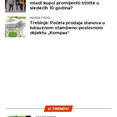
mladi kupci promijeniti tržište u
sledećih 10 godina?
NEKRETNINE
Trebinje: Počela prodaja stanova u
luksuznom stambeno-poslovnom
objektu „Kompas“
U TRENDU
NEKRETNINE