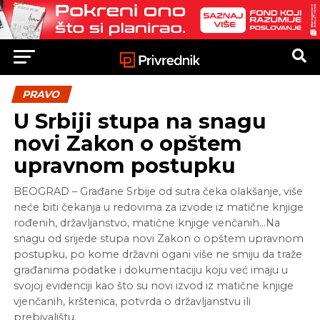
PRAVO
U Srbiji stupa na snagu
novi Zakon o opštem
upravnom postupku
BEOGRAD – Građane Srbije od sutra čeka olakšanje, više
neće biti čekanja u redovima za izvode iz matične knjige
rođenih, državljanstvo, matične knjige venčanih…Na
snagu od srijede stupa novi Zakon o opštem upravnom
postupku, po kome državni ogani više ne smiju da traže
građanima podatke i dokumentaciju koju već imaju u
svojoj evidenciji kao što su novi izvod iz matične knjige
vjenčanih, krštenica, potvrda o državljanstvu ili
prebivalištu.