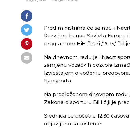
Pred ministrima će se naći i Nacr
Razvojne banke Savjeta Evrope i
programom BiH četiri /2015/ čiji j
Na dnevnom redu je i Nacrt spor
zamjenu vozačkih dozvola između 
Izvještajem o vođenju pregovora, 
transporta.
Na predloženom dnevnom redu j
Zakona o sportu u BiH čiji je pred
Sjednica će početi u 12.30 časova 
objavljeno saopštenje.