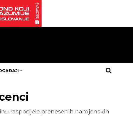
OGAĐAJI
cenci
činu raspodjele prenesenih namjenskih