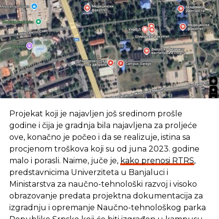
REKLAMA
Izvor:Srbija danas
Projekat koji je najavljen još sredinom prošle
godine i čija je gradnja bila najavljena za proljeće
ove, konačno je počeo i da se realizuje, istina sa
SLIČNE TEME:
procjenom troškova koji su od juna 2023. godine
SLEDEĆI
malo i porasli. Naime, juče je,
kako prenosi RTRS
,
Ruska aplikacija može da vas pronađe preko
predstavnicima Univerziteta u Banjaluci i
fotke
Ministarstva za naučno-tehnološki razvoj i visoko
NE PROPUSTITE
obrazovanje predata projektna dokumentacija za
Hakovani nalozi Marka Zakerberga
izgradnju i opremanje Naučno-tehnološkog parka