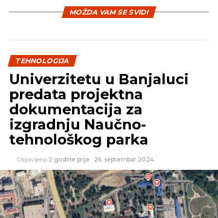
koje se prikazuju na pametnom ogledalu – rekao
MOŽDA VAM SE SVIDI
je Izat Kair iz Mikrosofta za „CNBC“.
Ogledalo je i dalje u demo fazi, a datum njegovog
pojavljivanja na tržištu nije objavljen.
TEHNOLOGIJA
Univerzitetu u Banjaluci
predata projektna
dokumentacija za
izgradnju Naučno-
tehnološkog parka
Objavljeno
2 godine prije
26. septembar 2024.