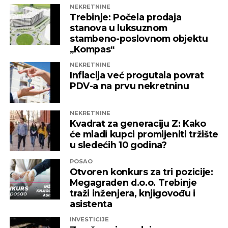
tendera.
NEKRETNINE
Trebinje: Počela prodaja
Capital
stanova u luksuznom
stambeno-poslovnom objektu
„Kompas“
REKLAMA
NEKRETNINE
Inflacija već progutala povrat
PDV-a na prvu nekretninu
NEKRETNINE
Kvadrat za generaciju Z: Kako
će mladi kupci promijeniti tržište
u sledećih 10 godina?
POSAO
Otvoren konkurs za tri pozicije:
Megagraden d.o.o. Trebinje
traži inženjera, knjigovođu i
asistenta
INVESTICIJE