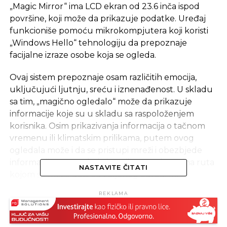
„Magic Mirror“ ima LCD ekran od 23.6 inča ispod
površine, koji može da prikazuje podatke. Uređaj
funkcioniše pomoću mikrokompjutera koji koristi
„Windows Hello“ tehnologiju da prepoznaje
facijalne izraze osobe koja se ogleda.
Ovaj sistem prepoznaje osam različitih emocija,
uključujući ljutnju, sreću i iznenađenost. U skladu
sa tim, „magično ogledalo“ može da prikazuje
informacije koje su u skladu sa raspoloženjem
korisnika. Osim prikazivanja informacija o tačnom
vremenu ili klimatskim prilikama, putem ovog
ogledala može i da se pristupi mreži i obezbjede
informacije o tome koja je najbrža saobraćajna ruta
NASTAVITE ČITATI
kojom se može doći od željenog odredišta.
REKLAMA
– Prepoznavanje facijalne ekspresije može u
stvarnom vremenu da prenese informacije
oglašivačima o tome kako ljudi reaguju na reklame