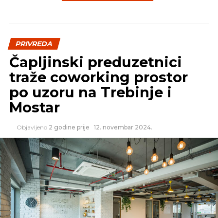
NE PROPUSTITE
Poziv BiH firmama za učešće na sajmu Imm
cologne 2017
PRIVREDA
Čapljinski preduzetnici
traže coworking prostor
po uzoru na Trebinje i
Mostar
Objavljeno
2 godine prije
12. novembar 2024.