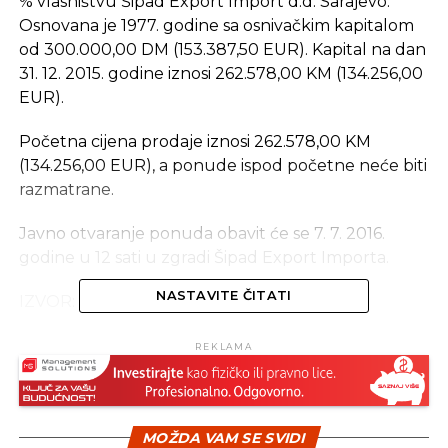
% vlasništvu Šipad Export Import d.d. Sarajevo.
Osnovana je 1977. godine sa osnivačkim kapitalom
od 300.000,00 DM (153.387,50 EUR). Kapital na dan
31. 12. 2015. godine iznosi 262.578,00 KM (134.256,00
EUR).
Početna cijena prodaje iznosi 262.578,00 KM
(134.256,00 EUR), a ponude ispod početne neće biti
razmatrane.
Javno otvaranje ponuda obavit će se 7. 7. 2016.
godine u 12 sati u zgradi Šipad Export Importa.
NASTAVITE ČITATI
IZVOR: Akta
REKLAMA
SLIČNE TEME:
SLEDEĆI
Para iz Termoelektrane Tuzla u funkciji
razvoja plasteničke proizvodnje
MOŽDA VAM SE SVIDI