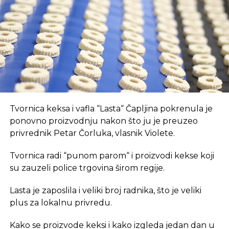
suvremeni način rada.
REKLAMA
U coworking prostoru, radnici su okruženi sličnim
Tvornica keksa i vafla “Lasta“ Čapljina pokrenula je
profesionalcima, što potiče produktivnost i radnu
ponovno proizvodnju nakon što ju je preuzeo
atmosferu koju je teško postići u kućnom
privrednik Petar Čorluka, vlasnik Violete.
okruženju.
Tvornica radi “punom parom“ i proizvodi kekse koji
Dodatna prednost coworkinga je umrežavanje i
su zauzeli police trgovina širom regije.
stvaranje novih poslovnih veza. Rad u zajedničkom
Lasta je zaposlila i veliki broj radnika, što je veliki
prostoru omogućava razmjenu ideja, kontakata i
plus za lokalnu privredu.
suradnji, čime coworking prostor postaje inkubator
novih poslovnih inicijativa.
Kako se proizvode keksi i kako izgleda jedan dan u