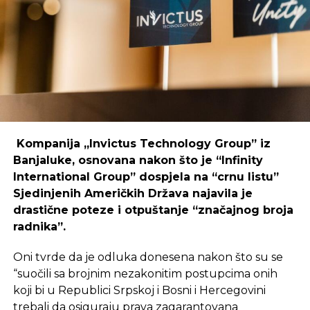
coworking prostori mogu uspješno djelovati i u
regijama koje nisu urbani centri, ali zahtijeva
podršku i ulaganja koja će omogućiti dugoročnu
održivost ovakvih inicijativa.
REKLAMA
Kompanija „Invictus Technology Group” iz
Banjaluke, osnovana nakon što je “Infinity
International Group” dospjela na “crnu listu”
Sjedinjenih Američkih Država najavila je
Ulaganje u coworking prostor u Čapljini moglo bi
drastične poteze i otpuštanje “značajnog broja
postati ključan korak prema stvaranju napredne
radnika”.
poslovne klime, privlačenju novih profesionalaca te
razvoja poslovnih veza koje bi mogle potaknuti
Oni tvrde da je odluka donesena nakon što su se
nove projekte i lokalnu ekonomiju.
“suočili sa brojnim nezakonitim postupcima onih
koji bi u Republici Srpskoj i Bosni i Hercegovini
trebali da osiguraju prava zagarantovana