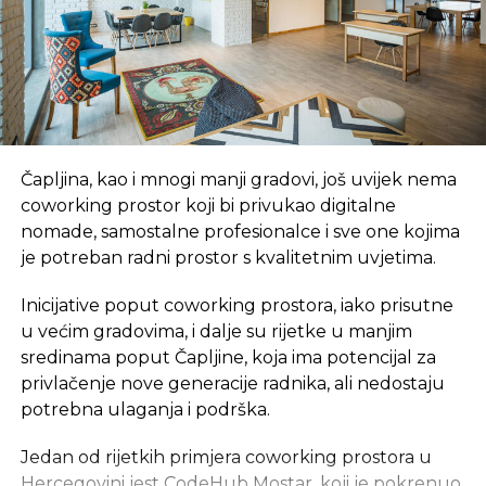
Čapljina, kao i mnogi manji gradovi, još uvijek nema
coworking prostor koji bi privukao digitalne
nomade, samostalne profesionalce i sve one kojima
je potreban radni prostor s kvalitetnim uvjetima.
Inicijative poput coworking prostora, iako prisutne
u većim gradovima, i dalje su rijetke u manjim
sredinama poput Čapljine, koja ima potencijal za
privlačenje nove generacije radnika, ali nedostaju
potrebna ulaganja i podrška.
Jedan od rijetkih primjera coworking prostora u
Hercegovini jest
CodeHub Mostar
, koji je pokrenuo