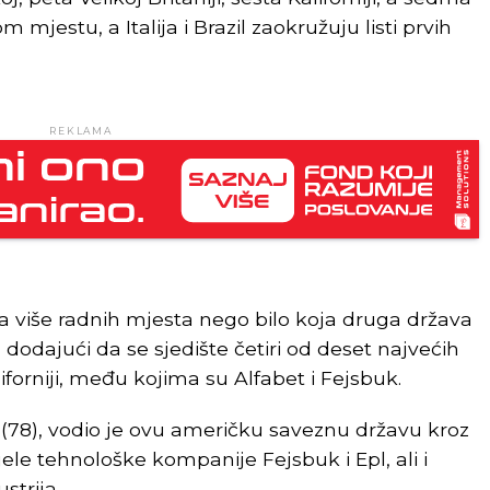
m mjestu, a Italija i Brazil zaokružuju listi prvih
REKLAMA
ila više radnih mjesta nego bilo koja druga država
 dodajući da se sjedište četiri od deset najvećih
forniji, među kojima su Alfabet i Fejsbuk.
 (78), vodio je ovu američku saveznu državu kroz
le tehnološke kompanije Fejsbuk i Epl, ali i
strija.