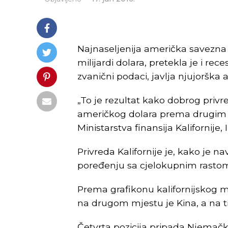
Najnaseljenija američka savezna
milijardi dolara, pretekla je i rec
zvanični podaci, javlja njujorška
„To je rezultat kako dobrog privre
američkog dolara prema drugim v
Ministarstva finansija Kalifornij
Privreda Kalifornije je, kako je n
poređenju sa cjelokupnim rastom 
Prema grafikonu kalifornijskog m
na drugom mjestu je Kina, a na 
Četvrta pozicija pripada Njemačkoj,