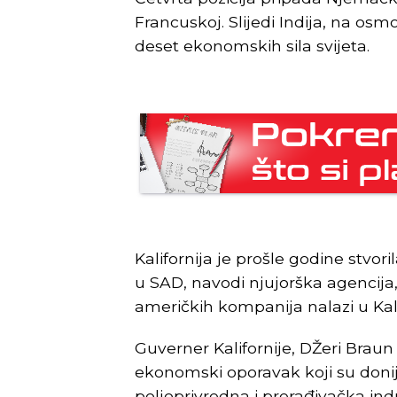
Francuskoj. Slijedi Indija, na osmo
deset ekonomskih sila svijeta.
Kalifornija je prošle godine stvor
u SAD, navodi njujorška agencija,
američkih kompanija nalazi u Kali
Guverner Kalifornije, DŽeri Braun
ekonomski oporavak koji su donije
poljoprivredna i prerađivačka indu