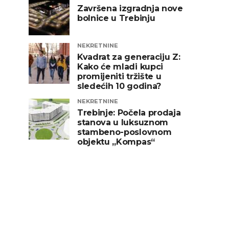
Završena izgradnja nove
bolnice u Trebinju
NEKRETNINE
Kvadrat za generaciju Z:
Kako će mladi kupci
promijeniti tržište u
sledećih 10 godina?
NEKRETNINE
Trebinje: Počela prodaja
stanova u luksuznom
stambeno-poslovnom
objektu „Kompas“