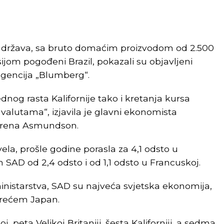
 država, sa bruto domaćim proizvodom od 2.500
esijom pogođeni Brazil, pokazali su objavljeni
 agencija „Blumberg“.
dnog rasta Kalifornije tako i kretanja kursa
alutama“, izjavila je glavni ekonomista
e, Irena Asmundson.
avela, prošle godine porasla za 4,1 odsto u
SAD od 2,4 odsto i od 1,1 odsto u Francuskoj.
inistarstva, SAD su najveća svjetska ekonomija,
trećem Japan.
 peta Velikoj Britaniji, šesta Kaliforniji, a sedma