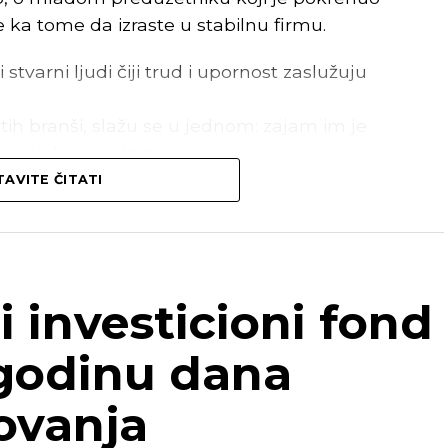
e ka tome da izraste u stabilnu firmu.
 stvarni ljudi čiji trud i upornost zaslužuju
itih branši, slažu se u jednom: zajam im je
opipljiv rezultat.
AVITE ČITATI
sijska pomoć – bio je pokretač da hrabro
je i ostvarimo ono što smo dugo planirali.”
–
vrednog gazdinstva, i
Boško B.
, perspektivan
i investicioni fond
oljoprivredne mašine i proširili gazdinstvo,
 godinu dana
odnje i efikasnosti.”
ovanja