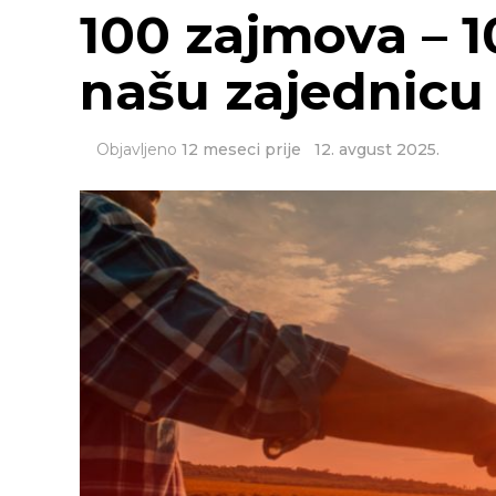
100 zajmova – 1
našu zajednicu
Objavljeno
12 meseci prije
12. avgust 2025.