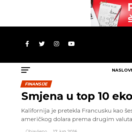
NASLOV
FINANSIJE
Smjena u top 10 eko
Kalifornija je pretekla Francusku kao š
američkog dolara prema drugim valut
Objavljeno
17. jun 2016.