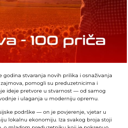
je godina stvaranja novih prilika i osnaživanja
 zajmova, pomogli su preduzetnicima i
je ideje pretvore u stvarnost — od samog
zvodnje i ulaganja u moderniju opremu.
ijske podrške — on je povjerenje, vjetar u
ju lokalnu ekonomiju. Iza svakog broja stoji
ao, o mladom preduzetniku koji je pokrenuo