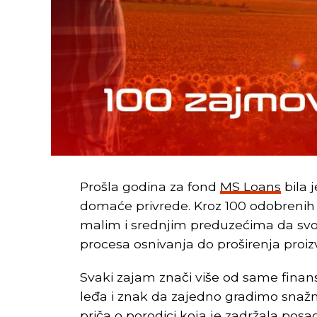
Prošla godina za fond
MS Loans
bila 
domaće privrede. Kroz 100 odobrenih
malim i srednjim preduzećima da svo
procesa osnivanja do proširenja proi
Svaki zajam znači više od same finans
leđa i znak da zajedno gradimo snažni
priča o porodici koja je zadržala pos