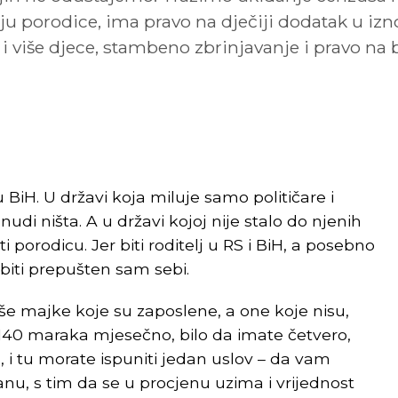
ciju porodice, ima pravo na dječiji dodatak u iz
i više djece, stambeno zbrinjavanje i pravo na b
 u BiH. U državi koja miluje samo političare i
di ništa. A u državi kojoj nije stalo do njenih
 porodicu. Jer biti roditelj u RS i BiH, a posebno
i biti prepušten sam sebi.
iše majke koje su zaposlene, a one koje nisu,
140 maraka mjesečno, bilo da imate četvero,
, i tu morate ispuniti jedan uslov – da vam
nu, s tim da se u procjenu uzima i vrijednost