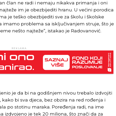
an član ne radi i nemaju nikakva primanja i oni
 najteže im je obezbijediti hranu. U većini porodica
eoma je teško obezbijediti sve za školu i školske
 imamo problema sa isključivanjem struje, što je
jeme nešto najteže”, istakao je Radovanović.
REKLAMA
ijenio je da bi na godišnjem nivou trebalo izdvojiti
kako bi sva djeca, bez obzira na red rođenja i
jala po stotinu maraka. Poređenja radi, na ime
 izdvojeno je tek 20 miliona, što znači da za