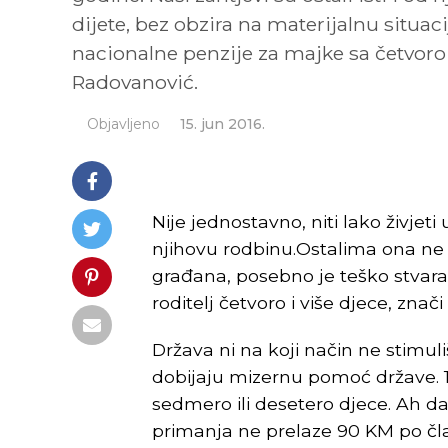
dijete, bez obzira na materijalnu situa
nacionalne penzije za majke sa četvoro 
Radovanović.
Objavljeno
15. jun 2016.
Nije jednostavno, niti lako živjeti
njihovu rodbinu.Ostalima ona ne nu
građana, posebno je teško stvarati
roditelj četvoro i više djece, znač
Država ni na koji način ne stimul
dobijaju mizernu pomoć države. 
sedmero ili desetero djece. Ah da
primanja ne prelaze 90 KM po čla