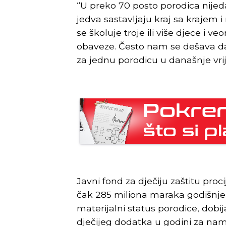
“U preko 70 posto porodica nijed
jedva sastavljaju kraj sa krajem i
se školuje troje ili više djece i v
obaveze. Često nam se dešava da
za jednu porodicu u današnje vri
Javni fond za dječiju zaštitu proc
čak 285 miliona maraka godišnje, 
materijalni status porodice, dobi
dječijeg dodatka u godini za nama