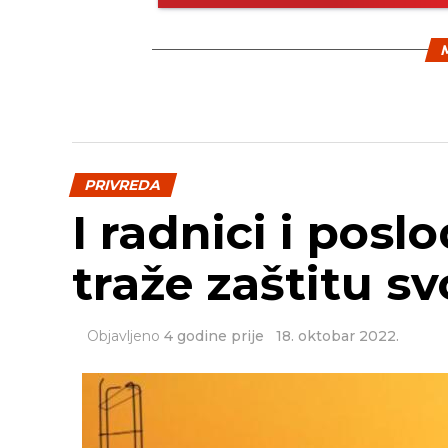
M
PRIVREDA
I radnici i posl
traže zaštitu sv
Objavljeno
4 godine prije
18. oktobar 2022.