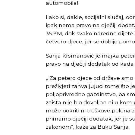
automobila!
I ako si, dakle, socijalni slučaj,
ipak nema pravo na dječiji dodat
35 KM, dok svako naredno dijete 
četvero djece, jer se dobije pom
Sanja Krsmanović je majka petero
pravo na dječiji dodatak od kada 
„ Za petero djece od države smo p
preživjeti zahvaljujući tome što 
poljoprivredno gazdinstvo, pa sm
zaista nije bio dovoljan ni u kom
može pokriti ni troškove pelena 
primamo dječiji dodatak, jer je 
zakonom“, kaže za Buku Sanja.