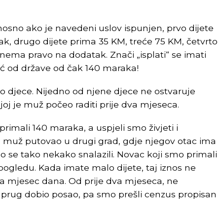
 odnosno ako je navedeni uslov ispunjen, prvo dijete
ak, drugo dijete prima 35 KM, treće 75 KM, četvrto
nema pravo na dodatak. Znači „isplati“ se imati
oć od države od čak 140 maraka!
 djece. Nijedno od njene djece ne ostvaruje
joj je muž počeo raditi prije dva mjeseca.
rimali 140 maraka, a uspjeli smo živjeti i
je muž putovao u drugi grad, gdje njegov otac ima
o se tako nekako snalazili. Novac koji smo primali
 pogledu. Kada imate malo dijete, taj iznos ne
za mjesec dana. Od prije dva mjeseca, ne
suprug dobio posao, pa smo prešli cenzus propisan