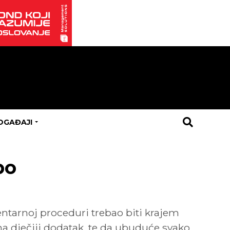
OGAĐAJI
po
ntarnoj proceduri trebao biti krajem
 na dječiji dodatak, te da ubuduće svako