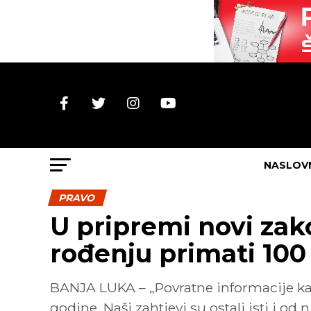
NASLOV
PRAVO
U pripremi novi zako
rođenju primati 10
BANJA LUKA – „Povratne informacije kaž
godine. Naši zahtjevi su ostali isti i 