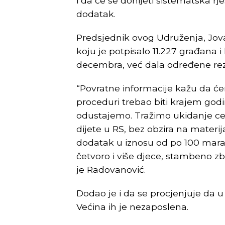
i da će se donijeti sistematska rj
dodatak.
Predsjednik ovog Udruženja, Jova
koju je potpisalo 11.227 građana
decembra, već dala određene rez
“Povratne informacije kažu da će
proceduri trebao biti krajem godine
odustajemo. Tražimo ukidanje ce
dijete u RS, bez obzira na materij
dodatak u iznosu od po 100 marak
četvoro i više djece, stambeno zb
je Radovanović.
Dodao je i da se procjenjuje da u 
Većina ih je nezaposlena.