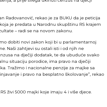
ešenja, a prije svega ukinuti cenzus na dječji
n Radovanović, rekao je za BUKU da je peticija
 i koja je predata u Narodnu skupštinu RS krajem
ultate – radi se na novom zakonu.
mo dobiti novi zakon koji bi u parlamentarnoj
. Naši zahtjevi su ostali isti i od njih ne
nzusa na dječiji dodatak, te da ubuduće svako
alnu situaciju porodice, ima pravo na dječiji
a. Tražimo i nacionalne penzije za majke sa
injavanje i pravo na besplatno školovanje”, rekao
RS živi 5000 majki koje imaju 4 i više djece.