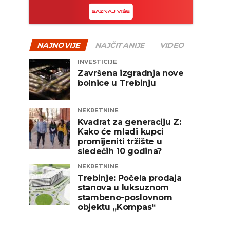
NAJNOVIJE
NAJČITANIJE
VIDEO
INVESTICIJE
Završena izgradnja nove
bolnice u Trebinju
NEKRETNINE
Kvadrat za generaciju Z:
Kako će mladi kupci
promijeniti tržište u
sledećih 10 godina?
NEKRETNINE
Trebinje: Počela prodaja
stanova u luksuznom
stambeno-poslovnom
objektu „Kompas“