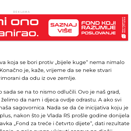
REKLAMA
ava koja se bori protiv „bijele kuge“ nema nimalo
 Konačno je, kaže, vrijeme da se neke stvari
primorani da odu iz ove zemlje.
do sada se na to nismo odlučili. Ovo je naš grad,
 i želimo da nam i djeca ovdje odrastu. A ako svi
naša sagovornica. Nada se da će inicijativa koju je
lus, nakon što je Vlada RS prošle godine donijela
avka „Fond za treće i četvrto dijete“, dati rezultate