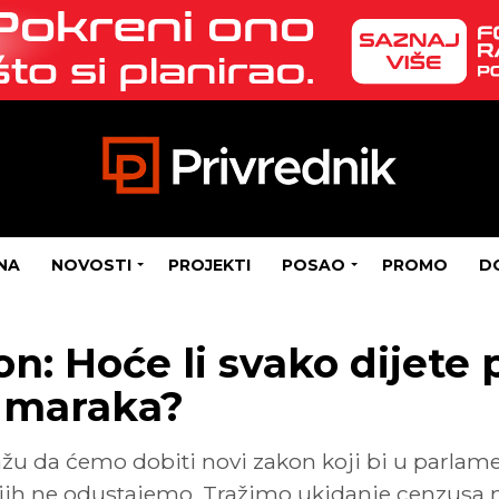
NA
NOVOSTI
PROJEKTI
POSAO
PROMO
D
n: Hoće li svako dijete 
0 maraka?
u da ćemo dobiti novi zakon koji bi u parlame
od njih ne odustajemo. Tražimo ukidanje cenzusa