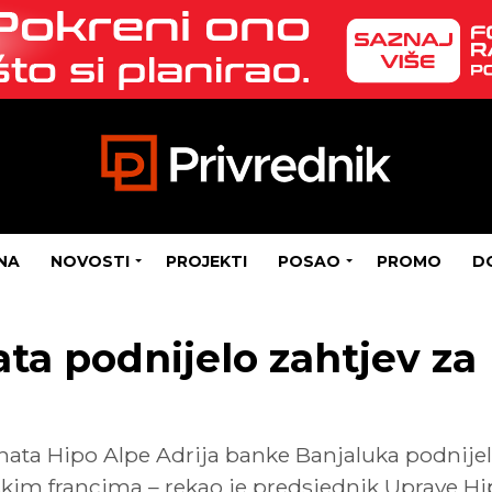
NA
NOVOSTI
PROJEKTI
POSAO
PROMO
D
ata podnijelo zahtjev za
enata Hipo Alpe Adrija banke Banjaluka podnije
arskim francima – rekao je predsjednik Uprave 