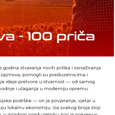
je godina stvaranja novih prilika i osnaživanja
 zajmova, pomogli su preduzetnicima i
je ideje pretvore u stvarnost — od samog
zvodnje i ulaganja u moderniju opremu.
ijske podrške — on je povjerenje, vjetar u
ju lokalnu ekonomiju. Iza svakog broja stoji
ao, o mladom preduzetniku koji je pokrenuo