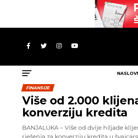
NASLOV
FINANSIJE
Više od 2.000 klijen
konverziju kredita
BANJALUKA – Više od dvije hiljade klij
rješenja za konverziju kredita u švajc