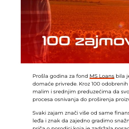
Prošla godina za fond
MS Loans
bila 
domaće privrede. Kroz 100 odobrenih
malim i srednjim preduzećima da svo
procesa osnivanja do proširenja proi
Svaki zajam znači više od same finans
leđa i znak da zajedno gradimo snažni
priča o porodici koja je zadržala pos