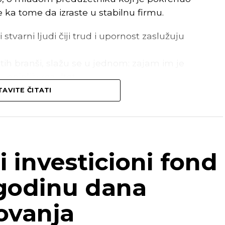
e ka tome da izraste u stabilnu firmu.
 stvarni ljudi čiji trud i upornost zaslužuju
itih branši, slažu se u jednom: zajam im je
opipljiv rezultat.
AVITE ČITATI
sijska pomoć – bio je pokretač da hrabro
je i ostvarimo ono što smo dugo planirali.”
–
vrednog gazdinstva, i
Boško B.
, perspektivan
i investicioni fond
oljoprivredne mašine i proširili gazdinstvo,
 godinu dana
odnje i efikasnosti.”
ovanja