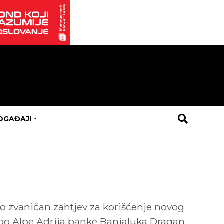
OGAĐAJI
lo zvaničan zahtjev za korišćenje novog
Hipo Alpe Adrija banke Banjaluka Dragan