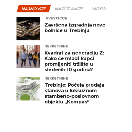
NAJNOVIJE
NAJČITANIJE
VIDEO
INVESTICIJE
Završena izgradnja nove
bolnice u Trebinju
NEKRETNINE
Kvadrat za generaciju Z:
Kako će mladi kupci
promijeniti tržište u
sledećih 10 godina?
NEKRETNINE
Trebinje: Počela prodaja
stanova u luksuznom
stambeno-poslovnom
objektu „Kompas“