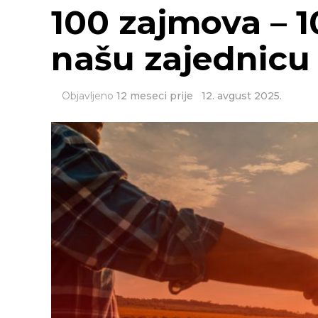
100 zajmova – 1
našu zajednicu
Objavljeno
12 meseci prije
12. avgust 2025.