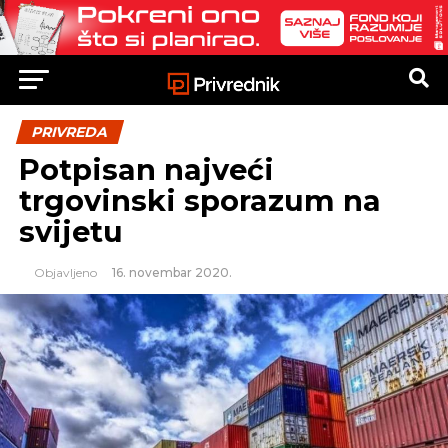
PRIVREDA
Potpisan najveći
trgovinski sporazum na
svijetu
Objavljeno
16. novembar 2020.