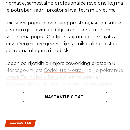
odnositi na 2,2 milijarde potrošača, objavio je
nomade, samostalne profesionalce i sve one kojima
Vijetnam, domaćin susreta.
je potreban radni prostor s kvalitetnim uvjetima.
Sporazum stupa na snagu kad ga ratificira dovoljan
Inicijative poput coworking prostora, iako prisutne
broj država, unutar iduće dvije godine, rekao je
u većim gradovima, i dalje su rijetke u manjim
prošli tjedan indonezijski ministar trgovine.
sredinama poput Čapljine, koja ima potencijal za
privlačenje nove generacije radnika, ali nedostaju
Hina
potrebna ulaganja i podrška.
Jedan od rijetkih primjera coworking prostora u
REKLAMA
Hercegovini jest
CodeHub Mostar
, koji je pokrenuo
Intera Tehnološki Park
s ciljem stvaranja
profesionalnog okruženja za rad, povezivanje i
usavršavanje.
NASTAVITE ČITATI
Ovaj coworking prostor pokazao se uspješnim i
SLIČNE TEME:
TRGOVINSKI SPORAZUM
privlačnim za freelance stručnjake, poduzetnike te
digitalne nomade, a ponudio je sve što jedan
SLEDEĆI
PRIVREDA
moderan radni prostor mora imati – brz internet,
U Zagrebu prosječna neto plata gotovo