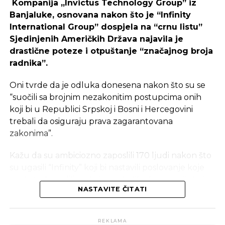
Kompanija „Invictus Technology Group” iz
Banjaluke, osnovana nakon što je “Infinity
International Group” dospjela na “crnu listu”
Sjedinjenih Američkih Država najavila je
Ulaganje u coworking prostor u Čapljini moglo bi
drastične poteze i otpuštanje “značajnog broja
postati ključan korak prema stvaranju napredne
radnika”.
poslovne klime, privlačenju novih profesionalaca te
razvoja poslovnih veza koje bi mogle potaknuti
Oni tvrde da je odluka donesena nakon što su se
nove projekte i lokalnu ekonomiju.
“suočili sa brojnim nezakonitim postupcima onih
koji bi u Republici Srpskoj i Bosni i Hercegovini
trebali da osiguraju prava zagarantovana
zakonima”.
Kažu da su ambiciozno zaposlili 170 ljudi nakon što
su ugasili “Infinity” koji bi nastavili poslovanje koje
su do tada vodili u okviru nekoliko kompanija koje
NASTAVITE ČITATI
su se 18. juna i ranije našle pod sankcijama.
Tvrde da su prvobitno mislili da im banke neće
REKLAMA