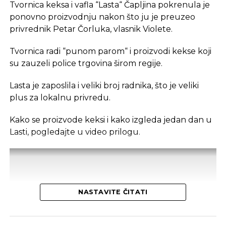
U coworking prostoru, radnici su okruženi sličnim
Tvornica keksa i vafla “Lasta“ Čapljina pokrenula je
profesionalcima, što potiče produktivnost i radnu
ponovno proizvodnju nakon što ju je preuzeo
atmosferu koju je teško postići u kućnom
privrednik Petar Čorluka, vlasnik Violete.
okruženju.
Tvornica radi “punom parom“ i proizvodi kekse koji
Dodatna prednost coworkinga je umrežavanje i
su zauzeli police trgovina širom regije.
stvaranje novih poslovnih veza. Rad u zajedničkom
Lasta je zaposlila i veliki broj radnika, što je veliki
prostoru omogućava razmjenu ideja, kontakata i
plus za lokalnu privredu.
suradnji, čime coworking prostor postaje inkubator
novih poslovnih inicijativa.
Kako se proizvode keksi i kako izgleda jedan dan u
Lasti, pogledajte u video prilogu.
Također, prisutnost digitalnih nomada u coworking
prostorima doprinosi raznolikosti i širenju znanja,
što obogaćuje lokalnu zajednicu i otvara vrata
novim projektima.
Potencijal za Čapljinu
NASTAVITE ČITATI
Unatoč rastućoj popularnosti coworking prostora,