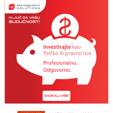
praviti probleme i da će im otvoriti račune, ali da je
podrška izostala.
“Bez obzira što se prvobitno činilo da ćemo
kod banaka bez većih problema otvoriti
račune, te završiti i sve druge neophodne
aktivnosti kod drugih relevantnih institucija,
ipak smo naišli na ozbiljne prepreke koje nas
sprečavaju da ostvarimo započeti plan.
Podrška je izostala, prije svega, od banaka koje
nisu bile spremne da postupe po zakonu.
Nakon ogromnog pritiska Ambasade SAD u
Sarajevu, a u strahu od narednih poteza
američke administracije i novih sankcija, banke
su ignorisale naša nastojanja da kao nova
kompanija dobijemo polazne elemente
neophodne za normalno poslovanje. Zbog
ovakvog nerazumijevanja teško možemo da
održimo finansijsku stabilnost što iz dana u