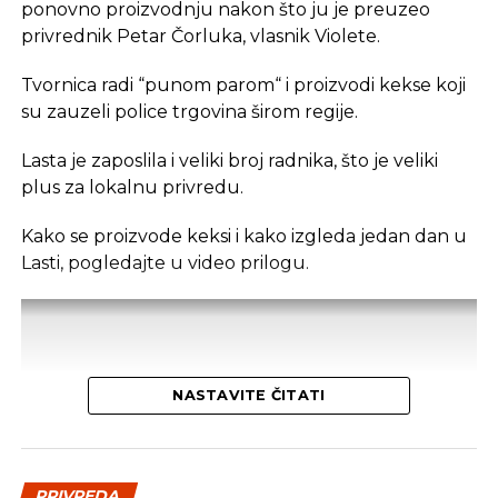
profesionalcima, što potiče produktivnost i radnu
ponovno proizvodnju nakon što ju je preuzeo
atmosferu koju je teško postići u kućnom
privrednik Petar Čorluka, vlasnik Violete.
okruženju.
Tvornica radi “punom parom“ i proizvodi kekse koji
Dodatna prednost coworkinga je umrežavanje i
su zauzeli police trgovina širom regije.
stvaranje novih poslovnih veza. Rad u zajedničkom
Lasta je zaposlila i veliki broj radnika, što je veliki
prostoru omogućava razmjenu ideja, kontakata i
plus za lokalnu privredu.
suradnji, čime coworking prostor postaje inkubator
novih poslovnih inicijativa.
Kako se proizvode keksi i kako izgleda jedan dan u
Lasti, pogledajte u video prilogu.
Također, prisutnost digitalnih nomada u coworking
prostorima doprinosi raznolikosti i širenju znanja,
što obogaćuje lokalnu zajednicu i otvara vrata
novim projektima.
Potencijal za Čapljinu
NASTAVITE ČITATI
Unatoč rastućoj popularnosti coworking prostora,
manji gradovi poput Čapljine ostaju zapostavljeni,
PRIVREDA