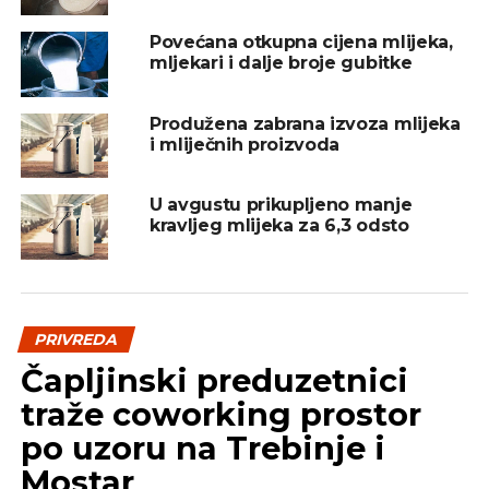
litara, a sarajevski „Milkos“ 638.000 litara mlijeka.
Povećana otkupna cijena mlijeka,
mljekari i dalje broje gubitke
REKLAMA
Produžena zabrana izvoza mlijeka
i mliječnih proizvoda
U avgustu prikupljeno manje
Najveću količinu mlijeka preuzima firma „Pađeni“
kravljeg mlijeka za 6,3 odsto
koja se, smatra Knežević, najvjerovatnije,
nametnula redovnošću isplate i dobrim odnosom
sa kooperantima.
PRIVREDA
Knežević tvrdi da se postiže rekordna proizvodnja
Čapljinski preduzetnici
mlijeka, jer je to jedini poljoprivredni proizvod za
koga se unaprijed zna siguran kupac i cijena, te
traže coworking prostor
ostvaruje premija od resornog ministarstva za
po uzoru na Trebinje i
ekstra klasu.
Mostar