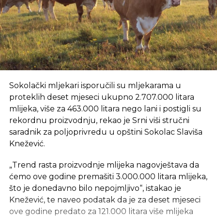
Sokolački mljekari isporučili su mljekarama u
proteklih deset mjeseci ukupno 2.707.000 litara
mlijeka, više za 463.000 litara nego lani i postigli su
rekordnu proizvodnju, rekao je Srni viši stručni
saradnik za poljoprivredu u opštini Sokolac Slaviša
Knežević.
„Trend rasta proizvodnje mlijeka nagovještava da
ćemo ove godine premašiti 3.000.000 litara mlijeka,
što je donedavno bilo nepojmljivo“, istakao je
Knežević, te naveo podatak da je za deset mjeseci
ove godine predato za 121.000 litara više mlijeka