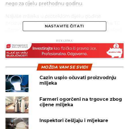
nego za cijelu prethodnu godinu.
Najviše mlijeka u proteklom dijelu godine
proizvedeno je na farmi „Romanija“ banjalučke TC
NASTAVITE ČITATI
„Zone“, koja je za deset mjeseci sarajevskoj mljekari
„Milkos“ isporučila 157.600 litara sirovog mlijeka,
REKLAMA
zatim gazdinstvo Janje Lizdek sa koga je istom
kupcu predato 130.000 litara.
Na trećem mjestu po količini prodatog mlijeka je
MOŽDA VAM SE SVIDI
gazdinstvo Bojana Obradovića sa 92.700 litara, te
Nikole Đerića sa 91.200 litara.
Cazin uspio očuvati proizvodnju
mlijeka
Kneževića raduje da količine proizvedenog mlijeka
iz mjeseca u mjesec rastu, iako je broj proizvođača
Farmeri ogorčeni na trgovce zbog
ostao skoro isti kao i lani, oko 250.
cijene mlijeka
Bilećka mljekara „Pađeni“ za deset mjeseci ove
Inspektori češljaju i mljekare
godine otkupila je sa Sokoca ukupno 2.068.000