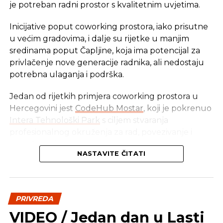
to utiču i higijena muže i skladištenja mlijeka, kao i
je potreban radni prostor s kvalitetnim uvjetima.
zdravstveno stanje grla.
Inicijative poput coworking prostora, iako prisutne
u većim gradovima, i dalje su rijetke u manjim
REKLAMA
sredinama poput Čapljine, koja ima potencijal za
privlačenje nove generacije radnika, ali nedostaju
potrebna ulaganja i podrška.
Jedan od rijetkih primjera coworking prostora u
Hercegovini jest
CodeHub Mostar
, koji je pokrenuo
„Porastu proizvodnje mlijeka i njegovom kvalitetu
Intera Tehnološki Park
s ciljem stvaranja
u velikoj mjeri doprinosi i savjetodavna služba
profesionalnog okruženja za rad, povezivanje i
rasora za pružanje usluga u poljoprivredi
usavršavanje.
Ministarstva za poljoprivredu, šumarstvo i
NASTAVITE ČITATI
vodoprivredu Srpske i opštinska poljoprivredna
Ovaj coworking prostor pokazao se uspješnim i
služba, organizovanjem stručnih predavanja iz
privlačnim za freelance stručnjake, poduzetnike te
oblasti mljekarstva“, istakao je Knežević.
digitalne nomade, a ponudio je sve što jedan
PRIVREDA
moderan radni prostor mora imati – brz internet,
Preuzeto: Nezavisne novine
VIDEO / Jedan dan u Lasti
kvalitetne radne stolove, ugodnu radnu atmosferu