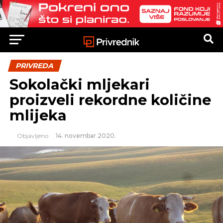
PRIVREDA
Sokolački mljekari
proizveli rekordne količine
mlijeka
Objavljeno
14. novembar 2020.