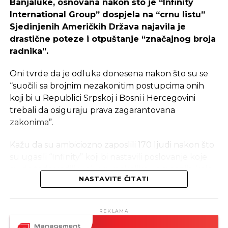
Banjaluke, osnovana nakon što je “Infinity
International Group” dospjela na “crnu listu”
Sjedinjenih Američkih Država najavila je
Ulaganje u coworking prostor u Čapljini moglo bi
drastične poteze i otpuštanje “značajnog broja
postati ključan korak prema stvaranju napredne
radnika”.
poslovne klime, privlačenju novih profesionalaca te
razvoja poslovnih veza koje bi mogle potaknuti
Oni tvrde da je odluka donesena nakon što su se
nove projekte i lokalnu ekonomiju.
“suočili sa brojnim nezakonitim postupcima onih
koji bi u Republici Srpskoj i Bosni i Hercegovini
trebali da osiguraju prava zagarantovana
zakonima”.
Kažu da su ambiciozno zaposlili 170 ljudi nakon što
su ugasili “Infinity” koji bi nastavili poslovanje koje
su do tada vodili u okviru nekoliko kompanija koje
NASTAVITE ČITATI
su se 18. juna i ranije našle pod sankcijama.
Tvrde da su prvobitno mislili da im banke neće
REKLAMA
praviti probleme i da će im otvoriti račune, ali da je