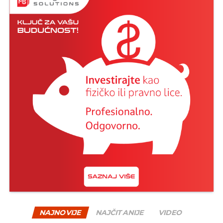
podrška izostala.
“Bez obzira što se prvobitno činilo da ćemo
kod banaka bez većih problema otvoriti
račune, te završiti i sve druge neophodne
aktivnosti kod drugih relevantnih institucija,
ipak smo naišli na ozbiljne prepreke koje nas
sprečavaju da ostvarimo započeti plan.
Podrška je izostala, prije svega, od banaka koje
nisu bile spremne da postupe po zakonu.
Nakon ogromnog pritiska Ambasade SAD u
Sarajevu, a u strahu od narednih poteza
američke administracije i novih sankcija, banke
su ignorisale naša nastojanja da kao nova
kompanija dobijemo polazne elemente
neophodne za normalno poslovanje. Zbog
ovakvog nerazumijevanja teško možemo da
održimo finansijsku stabilnost što iz dana u
NAJNOVIJE
NAJČITANIJE
VIDEO
dan dodatno usložnjava čitavu situaciju”
,