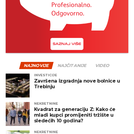
NAJNOVIJE
NAJČITANIJE
VIDEO
INVESTICIJE
Završena izgradnja nove bolnice u
Trebinju
NEKRETNINE
Kvadrat za generaciju Z: Kako će
mladi kupci promijeniti tržište u
sledećih 10 godina?
NEKRETNINE