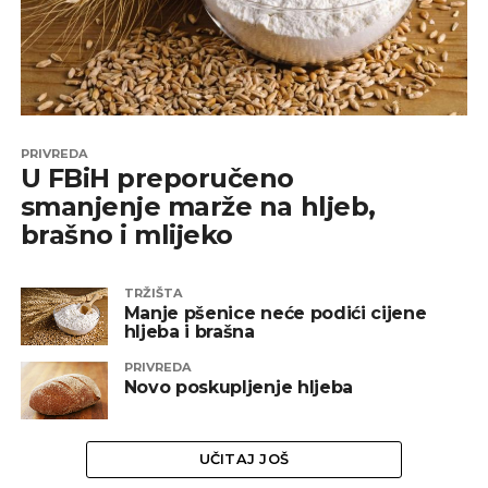
PRIVREDA
U FBiH preporučeno
smanjenje marže na hljeb,
brašno i mlijeko
TRŽIŠTA
Manje pšenice neće podići cijene
hljeba i brašna
PRIVREDA
Novo poskupljenje hljeba
UČITAJ JOŠ