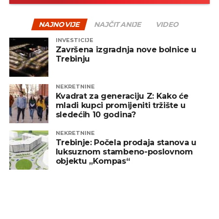
NAJNOVIJE
NAJČITANIJE
VIDEO
INVESTICIJE
Završena izgradnja nove bolnice u
Trebinju
NEKRETNINE
Kvadrat za generaciju Z: Kako će
mladi kupci promijeniti tržište u
sledećih 10 godina?
NEKRETNINE
Trebinje: Počela prodaja stanova u
luksuznom stambeno-poslovnom
objektu „Kompas“