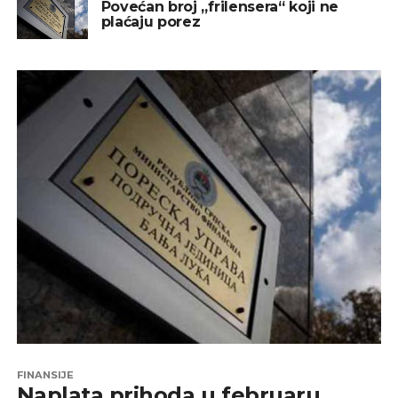
Povećan broj „frilensera“ koji ne
plaćaju porez
FINANSIJE
Naplata prihoda u februaru