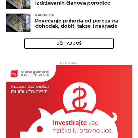
izdržavanih članova porodice
PRIVREDA
Povećanje prihoda od poreza na
dohodak, dobit, takse i naknade
UČITAJ JOŠ
REKLAMA