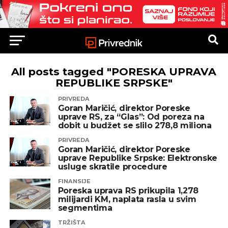
All posts tagged "PORESKA UPRAVA
REPUBLIKE SRPSKE"
PRIVREDA
Goran Maričić, direktor Poreske
uprave RS, za “Glas”: Od poreza na
dobit u budžet se slilo 278,8 miliona
PRIVREDA
Goran Maričić, direktor Poreske
uprave Republike Srpske: Elektronske
usluge skratile procedure
FINANSIJE
Poreska uprava RS prikupila 1,278
milijardi KM, naplata rasla u svim
segmentima
TRŽIŠTA