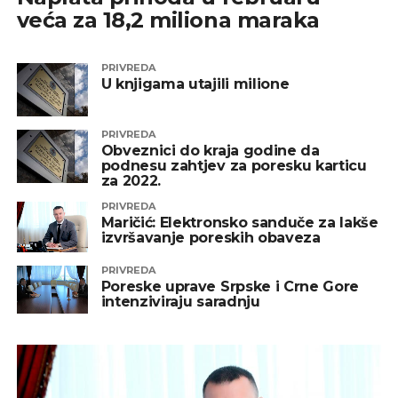
veća za 18,2 miliona maraka
PRIVREDA
U knjigama utajili milione
PRIVREDA
Obveznici do kraja godine da
podnesu zahtjev za poresku karticu
za 2022.
PRIVREDA
Maričić: Elektronsko sanduče za lakše
izvršavanje poreskih obaveza
PRIVREDA
Poreske uprave Srpske i Crne Gore
intenziviraju saradnju