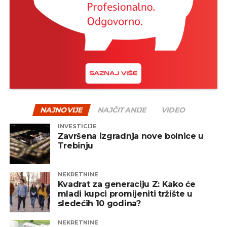
NAJNOVIJE
NAJČITANIJE
VIDEO
INVESTICIJE
Završena izgradnja nove bolnice u
Trebinju
NEKRETNINE
Kvadrat za generaciju Z: Kako će
mladi kupci promijeniti tržište u
sledećih 10 godina?
NEKRETNINE