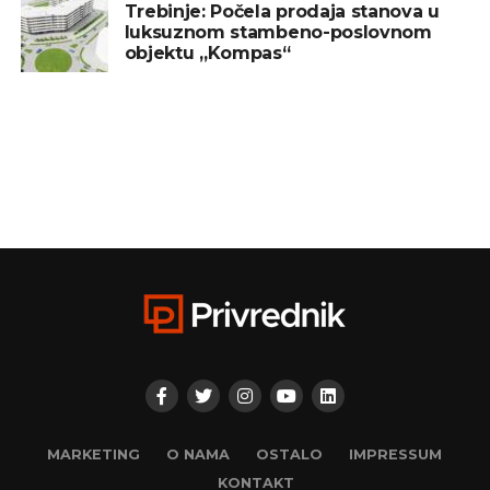
Trebinje: Počela prodaja stanova u
luksuznom stambeno-poslovnom
objektu „Kompas“
MARKETING
O NAMA
OSTALO
IMPRESSUM
KONTAKT