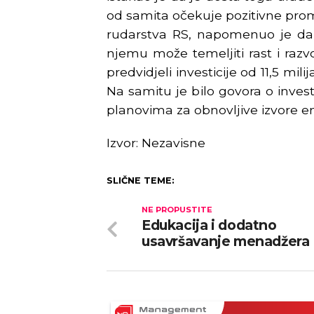
od samita očekuje pozitivne promj
rudarstva RS, napomenuo je da j
njemu može temeljiti rast i razv
predvidjeli investicije od 11,5 mil
Na samitu je bilo govora o inves
planovima za obnovljive izvore en
Izvor: Nezavisne
SLIČNE TEME:
NE PROPUSTITE
Edukacija i dodatno
usavršavanje menadžera