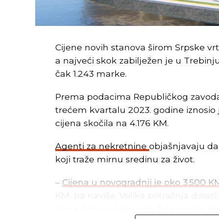
Cijene novih stanova širom Srpske vr
a najveći skok zabilježen je u Trebinj
čak 1.243 marke.
Prema podacima Republičkog zavoda z
trećem kvartalu 2023. godine iznosio 
cijena skočila na 4.176 KM.
Agenti za nekretnine
objašnjavaju da 
koji traže mirnu sredinu za život.
–
Cijena u novogradnji je oko 3.500 
KM, pa naviše. Velika potražnja dolazi
dana. Najviše klijenata dolazi iz Ameri