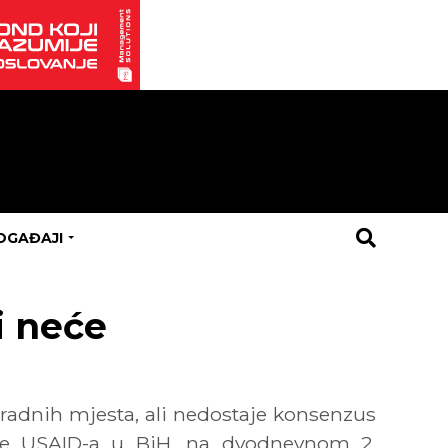
OGAĐAJI
i neće
radnih mjesta, ali nedostaje konsenzus
isije USAID-a u BiH, na dvodnevnom 2.