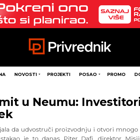
NA
NOVOSTI
PROJEKTI
POSAO
PROMO
D
mit u Neumu: Investitor
jek
ala da udvostruči proizvodnju i otvori mnogo 
Istakao je to danas Piter Dafi, direktor M