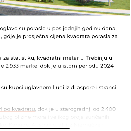
toglavo su porasle u posljednjih godinu dana,
u, gdje je prosječna cijena kvadrata porasla za
a statistiku, kvadratni metar u Trebinju u
je 2.933 marke, dok je u istom periodu 2024.
su kupci uglavnom ljudi iz dijaspore i stranci
KM po kvadratu
, dok je u starogradnji od 2.400
 zbog blizine mora i velikog broja sunčanih
ke, Kanade, Australije, ali i iz Njemačke i