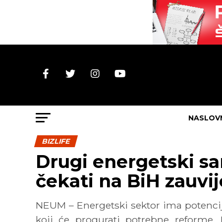
NASLOV
BIZLIFE
Drugi energetski sa
čekati na BiH zauvi
NEUM – Energetski sektor ima potencij
koji će progurati potrebne reforme. 