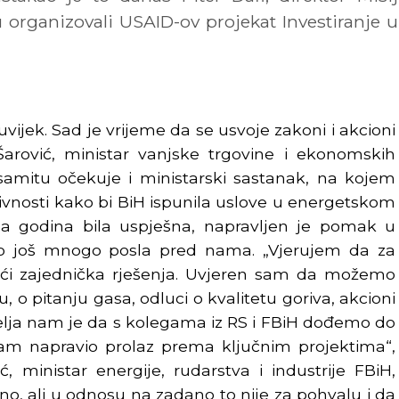
rganizovali USAID-ov projekat Investiranje u
uvijek. Sad je vrijeme da se usvoje zakoni i akcioni
Šarović, ministar vanjske trgovine i ekonomskih
samitu očekuje i ministarski sastanak, na kojem
ivnosti kako bi BiH ispunila uslove u energetskom
la godina bila uspješna, napravljen je pomak u
lo još mnogo posla pred nama. „Vjerujem da za
ći zajednička rješenja. Uvjeren sam da možemo
u, o pitanju gasa, odluci o kvalitetu goriva, akcioni
Želja nam je da s kolegama iz RS i FBiH dođemo do
am napravio prolaz prema ključnim projektima“,
, ministar energije, rudarstva i industrije FBiH,
no, ali u odnosu na zadano to nije za pohvalu i da