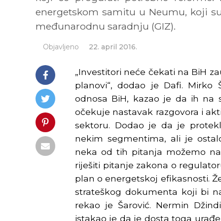
energetskom samitu u Neumu, koji su o
međunarodnu saradnju (GIZ).
Objavljeno
22. april 2016.
„Investitori neće čekati na BiH za
planovi“, dodao je Dafi. Mirko 
odnosa BiH, kazao je da ih na 
očekuje nastavak razgovora i akt
sektoru. Dodao je da je protek
nekim segmentima, ali je osta
neka od tih pitanja možemo na
riješiti pitanje zakona o regulator
plan o energetskoj efikasnosti. 
strateškog dokumenta koji bi n
rekao je Šarović. Nermin Džindić
istakao je da je dosta toga urađe