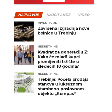
NAJNOVIJE
NAJČITANIJE
VIDEO
INVESTICIJE
Završena izgradnja nove
bolnice u Trebinju
NEKRETNINE
Kvadrat za generaciju Z:
Kako će mladi kupci
promijeniti tržište u
sledećih 10 godina?
NEKRETNINE
Trebinje: Počela prodaja
stanova u luksuznom
stambeno-poslovnom
objektu „Kompas“