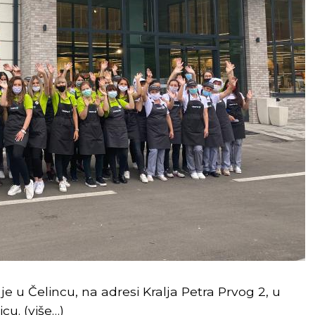
e u Čelincu, na adresi Kralja Petra Prvog 2, u
icu.
(više…)