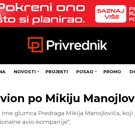
NA
NOVOSTI
PROJEKTI
POSAO
PROMO
D
avion po Mikiju Manojlov
e ime glumca Predraga Mikija Manojlovića, koji j
ionalne avio-kompanije“.