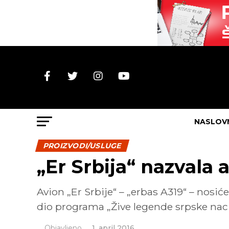
NASLOV
PROIZVODI/USLUGE
„Er Srbija“ nazvala 
Avion „Er Srbije“ – „erbas A319“ – nosić
dio programa „Žive legende srpske nac
Objavljeno
1. april 2016.