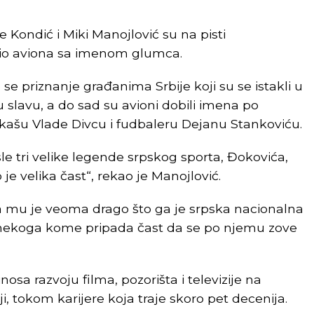
e Kondić i Miki Manojlović su na pisti
dio aviona sa imenom glumca.
e priznanje građanima Srbije koji su se istakli u
u slavu, a do sad su avioni dobili imena po
kašu Vlade Divcu i fudbaleru Dejanu Stankoviću.
e tri velike legende srpskog sporta, Đokovića,
 je velika čast“, rekao je Manojlović.
a mu je veoma drago što ga je srpska nacionalna
nekoga kome pripada čast da se po njemu zove
sa razvoju filma, pozorišta i televizije na
ji, tokom karijere koja traje skoro pet decenija.