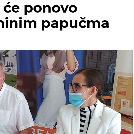
 će ponovo
eminim papučma