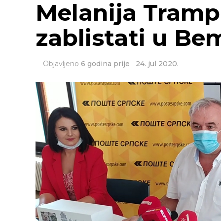
Melanija Tramp
zablistati u B
Objavljeno
6 godina prije
24. jul 2020.