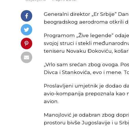
Generalni direktor „Er Srbije“ Dan
beogradskog aerodroma otkrili 
Programom „Žive legende“ odaje s
svojoj struci i stekli međunarodn
teniseru Novaku Đokoviću, košar
„Vrlo sam srećan zbog ovoga. Posl
Divca i Stankovića, evo i mene. To
Proslavljeni umjetnik je dodao d
avio-kompanija prepoznala kao 
avion.
Manojlović je odabran zbog doprino
prostoru bivše Jugoslavije i u Srbi