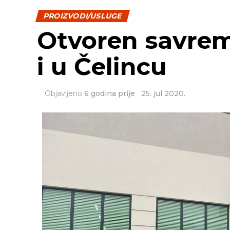
PROIZVODI/USLUGE
Otvoren savrem
i u Čelincu
Objavljeno
6 godina prije
25. jul 2020.