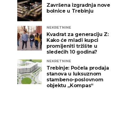
Završena izgradnja nove
bolnice u Trebinju
NEKRETNINE
Kvadrat za generaciju Z:
Kako će mladi kupci
promijeniti tržište u
sledećih 10 godina?
NEKRETNINE
Trebinje: Počela prodaja
stanova u luksuznom
stambeno-poslovnom
objektu „Kompas“