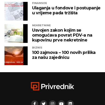
FINANSIJE
ITSS”, “Sirius 2010”, “Kaldera”, “K-2 Audio” u čijem je
Ulaganja u fondove i postupanje
vlasništvu Alternativna televizija, “Una World” u
u vrijeme pada tržišta
čijem je vlasništvu bila “Una TV”.
NEKRETNINE
Iz “Infinity-ja” su tada saopštili da će bez posla ostati
Usvojen zakon kojim se
oko 800 ljudi, a spas su potražili u registrovanju
omogućava povrat PDV-a na
novih kompanija i promjenama vlasničke strukture,
kupovinu prve nekretnine
pretvarajućći dotatašnje rukovodioce u vlasnike.
BIZNIS
100 zajmova – 100 novih prilika
„Invictus“ su prije mjesec dana osnovali menadžeri
za našu zajednicu
„Prointera“ i „Siriusa”.
CAPITAL.BA
REKLAMA