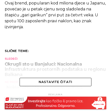
Ovaj brend, popularan kod miliona djece u Japanu,
povećao je u petak cjenu svog sladoleda na
štapiću „gari garikun“ prvi put za četvrt veka. U
spotu 100 zaposlenih pravi naklon, kao znak
izvinjenja.
SLIČNE TEME:
SLEDEĆI
Okrugli sto u Banjaluci: Nacionalna
infrastruktura prostornih podataka u regionu
Balkana
NASTAVITE ČITATI
NE PROPUSTITE
„Nokia“ otpušta više hiljada radnika
REKLAMA