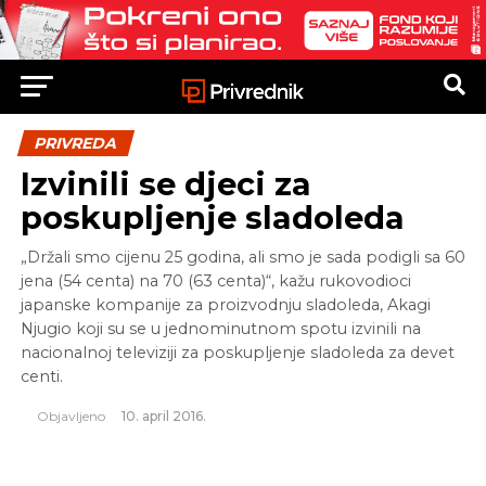
PRIVREDA
Izvinili se djeci za
poskupljenje sladoleda
„Držali smo cijenu 25 godina, ali smo je sada podigli sa 60
jena (54 centa) na 70 (63 centa)“, kažu rukovodioci
japanske kompanije za proizvodnju sladoleda, Akagi
Njugio koji su se u jednominutnom spotu izvinili na
nacionalnoj televiziji za poskupljenje sladoleda za devet
centi.
Objavljeno
10. april 2016.