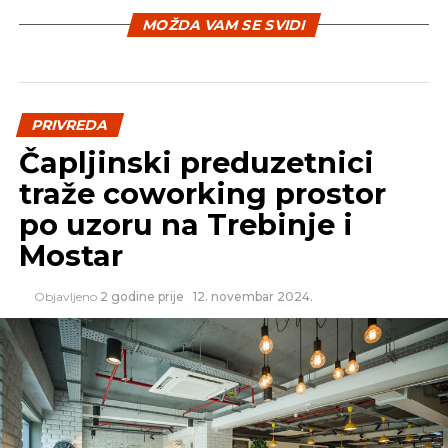
MOŽDA VAM SE SVIDI
PRIVREDA
Čapljinski preduzetnici
traže coworking prostor
po uzoru na Trebinje i
Mostar
Objavljeno
2 godine prije
12. novembar 2024.