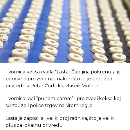
Prvo, oni pružaju brz internet i tehnološki
opremljen prostor, što je ključan preduvjet za
suvremeni način rada.
REKLAMA
U coworking prostoru, radnici su okruženi sličnim
Tvornica keksa i vafla “Lasta“ Čapljina pokrenula je
profesionalcima, što potiče produktivnost i radnu
ponovno proizvodnju nakon što ju je preuzeo
atmosferu koju je teško postići u kućnom
privrednik Petar Čorluka, vlasnik Violete.
okruženju.
Tvornica radi “punom parom“ i proizvodi kekse koji
Dodatna prednost coworkinga je umrežavanje i
su zauzeli police trgovina širom regije.
stvaranje novih poslovnih veza. Rad u zajedničkom
Lasta je zaposlila i veliki broj radnika, što je veliki
prostoru omogućava razmjenu ideja, kontakata i
plus za lokalnu privredu.
suradnji, čime coworking prostor postaje inkubator