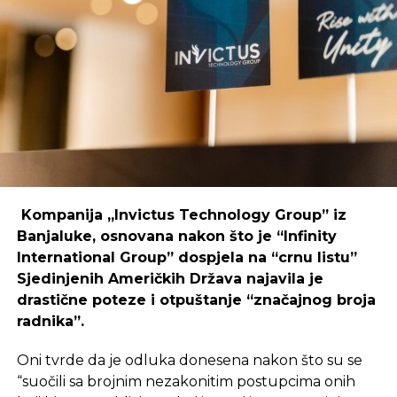
Primjer mostarskog CodeHuba pokazuje da
coworking prostori mogu uspješno djelovati i u
regijama koje nisu urbani centri, ali zahtijeva
podršku i ulaganja koja će omogućiti dugoročnu
održivost ovakvih inicijativa.
REKLAMA
Kompanija „Invictus Technology Group” iz
Banjaluke, osnovana nakon što je “Infinity
International Group” dospjela na “crnu listu”
Sjedinjenih Američkih Država najavila je
Ulaganje u coworking prostor u Čapljini moglo bi
drastične poteze i otpuštanje “značajnog broja
postati ključan korak prema stvaranju napredne
radnika”.
poslovne klime, privlačenju novih profesionalaca te
razvoja poslovnih veza koje bi mogle potaknuti
Oni tvrde da je odluka donesena nakon što su se
nove projekte i lokalnu ekonomiju.
“suočili sa brojnim nezakonitim postupcima onih