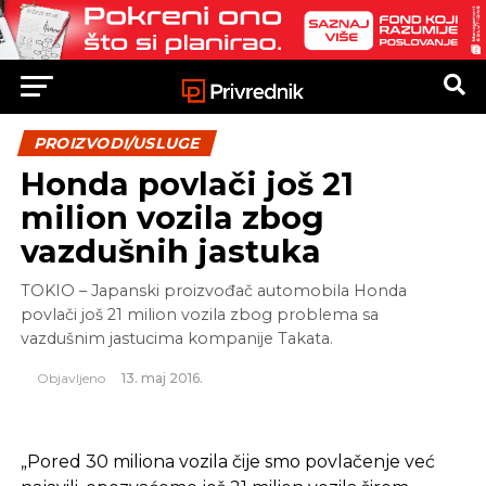
PROIZVODI/USLUGE
Honda povlači još 21
milion vozila zbog
vazdušnih jastuka
TOKIO – Japanski proizvođač automobila Honda
povlači još 21 milion vozila zbog problema sa
vazdušnim jastucima kompanije Takata.
Objavljeno
13. maj 2016.
„Pored 30 miliona vozila čije smo povlačenje već