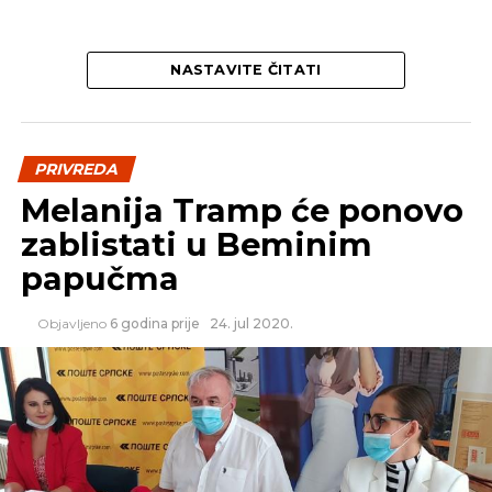
NASTAVITE ČITATI
PRIVREDA
Melanija Tramp će ponovo
zablistati u Beminim
papučma
Objavljeno
6 godina prije
24. jul 2020.