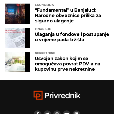
EKONOMIJA
“Fundamental” u Banjaluci:
Narodne obveznice prilika za
sigurno ulaganje
FINANSIJE
Ulaganja u fondove i postupanje
u vrijeme pada tržišta
NEKRETNINE
Usvojen zakon kojim se
omogućava povrat PDV-a na
kupovinu prve nekretnine