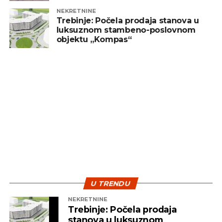
NEKRETNINE
Trebinje: Počela prodaja stanova u
luksuznom stambeno-poslovnom
objektu „Kompas“
U TRENDU
NEKRETNINE
Trebinje: Počela prodaja
stanova u luksuznom