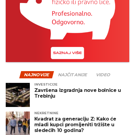
NAJNOVIJE
NAJČITANIJE
VIDEO
INVESTICIJE
Završena izgradnja nove bolnice u
Trebinju
NEKRETNINE
Kvadrat za generaciju Z: Kako će
mladi kupci promijeniti tržište u
sledećih 10 godina?