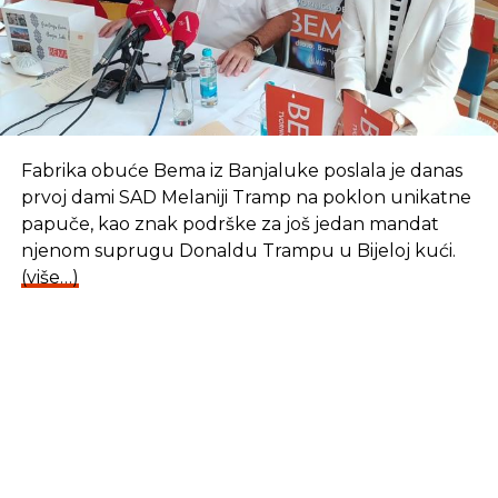
Fabrika obuće Bema iz Banjaluke poslala je danas
prvoj dami SAD Melaniji Tramp na poklon unikatne
papuče, kao znak podrške za još jedan mandat
njenom suprugu Donaldu Trampu u Bijeloj kući.
(više…)