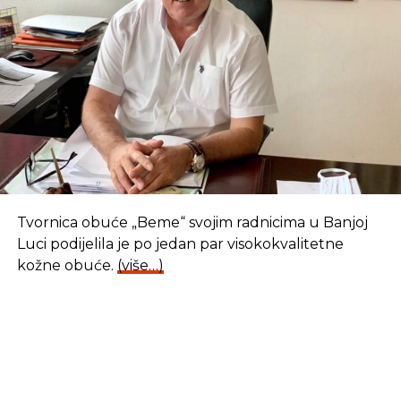
Tvornica obuće „Beme“ svojim radnicima u Banjoj
Luci podijelila je po jedan par visokokvalitetne
kožne obuće.
(više…)