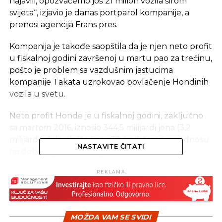
najavili, opozvaćemo još 21 milion vozila širom
svijeta“, izjavio je danas portparol kompanije, a
prenosi agencija Frans pres.
Kompanija je takođe saopštila da je njen neto profit
u fiskalnoj godini završenoj u martu pao za trećinu,
pošto je problem sa vazdušnim jastucima
kompanije Takata uzrokovao povlačenje Hondinih
vozila u svetu.
Neto profit Honde je u fiskalnoj godini, zaključno
sa martom 2016, iznosio 344,5 milijardi jena (3,2
milijarde dolara), što je za 32,4 odsto niže u odnosu
NASTAVITE ČITATI
na dobit iz prethodne godine, navodi se u
saopštenju kompanije.
REKLAMA
Profit iz poslovanja je pao za 24,9 odsto, na 503,4
milijarde jena, dok je godišnja prodaja porasla 9,6
odsto, na 14,6 biliona jena.
MOŽDA VAM SE SVIDI