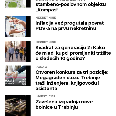
stambeno-poslovnom objektu
„Kompas“
NEKRETNINE
Inflacija već progutala povrat
PDV-a na prvu nekretninu
NEKRETNINE
Kvadrat za generaciju Z: Kako
će mladi kupci promijeniti tržište
u sledećih 10 godina?
POSAO
Otvoren konkurs za tri pozicije:
Megagraden d.o.o. Trebinje
traži inženjera, knjigovođu i
asistenta
INVESTICIJE
Završena izgradnja nove
bolnice u Trebinju