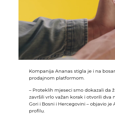
izgradnja Naučno-tehnološkog parka 
Što se tiče projektne dokumentacije 
Univerziteta i Ministarstva za naučno-
RTRS, finansirana kroz Italijanski fon
banke Savjeta Evrope.
Kompanija Ananas stigla je i na bosa
prodajnom platformom.
– Proteklih mjeseci smo dokazali da ž
završili vrlo važan korak i otvorili dva
Inače, nadležni kažu da će budući Na
Gori i Bosni i Hercegovini – objavio
gdje se rađaju inovativne ideje i teh
profilu.