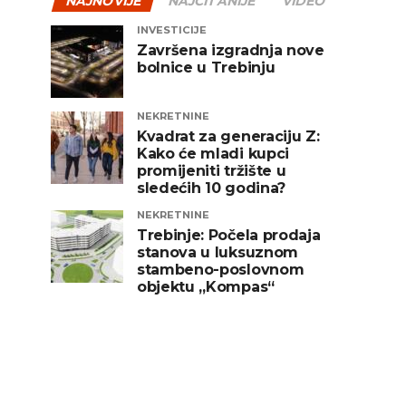
NAJNOVIJE
NAJČITANIJE
VIDEO
INVESTICIJE
Završena izgradnja nove
bolnice u Trebinju
NEKRETNINE
Kvadrat za generaciju Z:
Kako će mladi kupci
promijeniti tržište u
sledećih 10 godina?
NEKRETNINE
Trebinje: Počela prodaja
stanova u luksuznom
stambeno-poslovnom
objektu „Kompas“