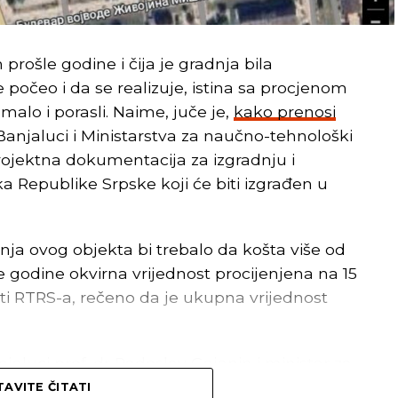
 prošle godine i čija je gradnja bila
 počeo i da se realizuje, istina sa procjenom
malo i porasli. Naime, juče je,
kako prenosi
Banjaluci i Ministarstva za naučno-tehnološki
rojektna dokumentacija za izgradnju i
Republike Srpske koji će biti izgrađen u
dnja ovog objekta bi trebalo da košta više od
 godine okvirna vrijednost procijenjena na 15
esti RTRS-a, rečeno da je ukupna vrijednost
aluci prof. dr Radoslav Gajanin i ministar za
pske Željko Budimir prošle godine su, 13.
AVITE ČITATI