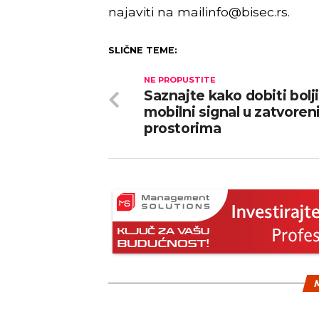
najaviti na
mailinfo@bisec.rs
.
SLIČNE TEME:
NE PROPUSTITE
Saznajte kako dobiti bolj
mobilni signal u zatvore
prostorima
M