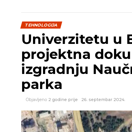
TEHNOLOGIJA
Univerzitetu u 
projektna doku
izgradnju Nauč
parka
Objavljeno
2 godine prije
26. septembar 2024.