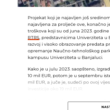
Projekat koji je najavljen još sredinom
najavljena za proljeće ove, konačno je
troškova koji su od juna 2023. godine 
RTRS
, predstavnicima Univerziteta u 
razvoj i visoko obrazovanje predata p
opremanje Naučno-tehnološkog parka 
kampusu Univerziteta u Banjaluci.
Kako je u julu 2023. saopšteno, izgra
10 mil EUR, potom je u septembru iste
mil EUR, a juče je, sudeći po ovoj vij
investicije oko 19 mil EUR.
Podsjećamo, rektor Univerziteta u Banj
naučno-tehnološki razvoj Republike Sr
NAST