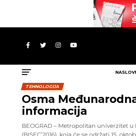
NASLOV
TEHNOLOGIJA
Osma Međunarodna 
informacija
BEOGRAD – Metropolitan univerzitet u
(BISEC’2016), koja će se održati 15. oktob