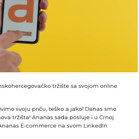
u Banjaluci.
koja je juče predata predstavnicima
tehnološki razvoj, ona je, kako je prenio
d za inovativne projekte, preko Razvojne
REKLAMA
nskohercegovačko tržište sa svojom online
ivimo svoju priču, teško a jako! Danas smo
 nova tržišta! Ananas sada posluje i u Crnoj
učno-tehnološki park biti centralno mjesto
 je Ananas E-commerce na svom LinkedIn
nološki napredak Srpske.