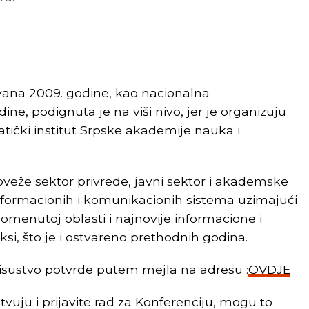
ovana 2009. godine, kao nacionalna
e, podignuta je na viši nivo, jer je organizuju
tički institut Srpske akademije nauka i
oveže sektor privrede, javni sektor i akademske
nformacionih i komunikacionih sistema uzimajući
menutoj oblasti i najnovije informacione i
si, što je i ostvareno prethodnih godina.
isustvo potvrde putem mejla na adresu :
OVDJE
tvuju i prijavite rad za Konferenciju, mogu to